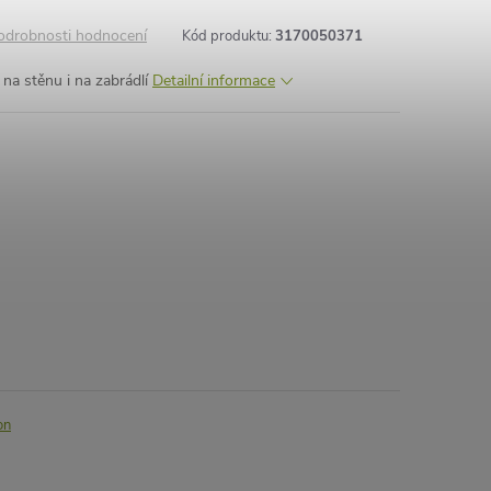
odrobnosti hodnocení
Kód produktu:
3170050371
na stěnu i na zabrádlí
Detailní informace
on