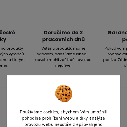
 české
Doručíme do 2
Garanc
ky
pracovních dnů
p
na produkty
Většinu produktů máme
Pokud vám 
kých výrobců,
skladem, odesíláme ihned –
vyhovovat
jeme a kterým
abyste mohli začít pěstovat co
peníze. Žádn
eme.
nejdříve.
o
POPIS PRODUKTU
Používáme cookies, abychom Vám umožnili
pohodlné prohlížení webu a díky analýze
provozu webu neustále zlepšovali jeho