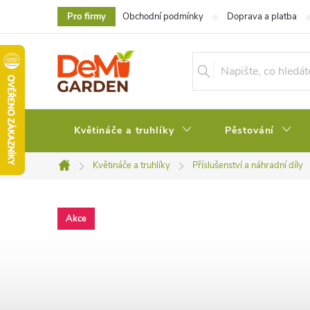
Přejít
Pro firmy
Obchodní podmínky
Doprava a platba
na
obsah
Květináče a truhlíky
Pěstování
Květináče a truhlíky
Příslušenství a náhradní díly
Domů
Akce