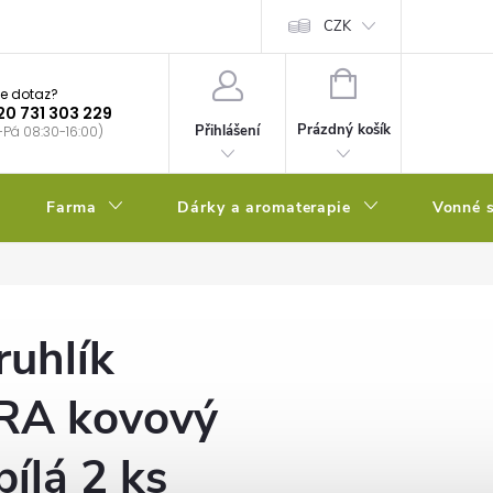
bstrátu
Kalendář výsevů
CZK
NÁKUPNÍ
e dotaz?
KOŠÍK
20 731 303 229
Prázdný košík
Přihlášení
-Pá 08:30-16:00)
Farma
Dárky a aromaterapie
Vonné s
ruhlík
A kovový
bílá 2 ks