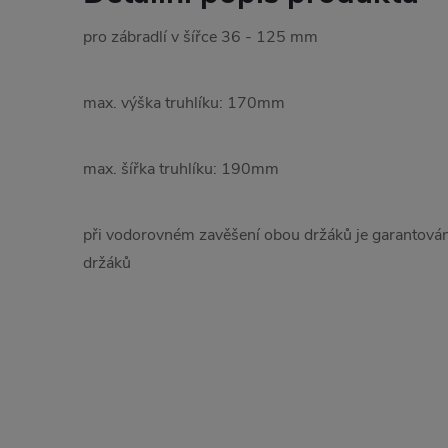
pro zábradlí v šířce 36 - 125 mm
max. výška truhlíku: 170mm
max. šířka truhlíku: 190mm
při vodorovném zavěšení obou držáků je garantová
držáků