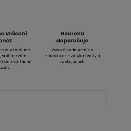
e vrácení
Heureka
eněz
doporučuje
produkt nebude
Vysoké hodnocení na
, vrátíme vám
Heureka.cz – záruka kvality a
é starosti, žádné
spokojenosti.
tázky.