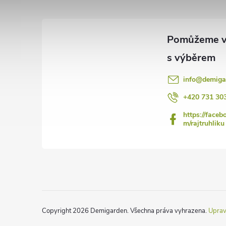
p
a
t
í
info
@
demiga
+420 731 30
https://faceb
m/rajtruhliku
Copyright 2026
Demigarden
. Všechna práva vyhrazena.
Uprav