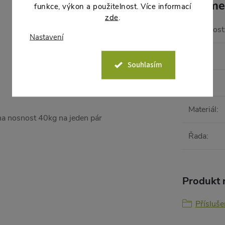
Parame
funkce, výkon a použitelnost. Více informací
zde
.
Hmotnost
Nastavení
EAN
:
Souhlasím
Barva
:
Materiál
:
na nosnost 40kg na jeden pár
Řada
:
Produkt n
Přísluše