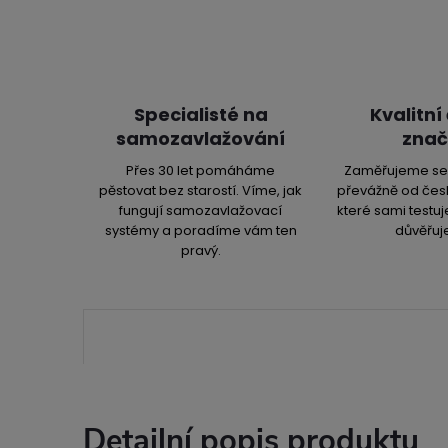
Specialisté na
Kvalitní
samozavlažování
znač
Přes 30 let pomáháme
Zaměřujeme se 
pěstovat bez starostí. Víme, jak
převážně od čes
fungují samozavlažovací
které sami testu
systémy a poradíme vám ten
důvěřuj
pravý.
Detailní popis produktu