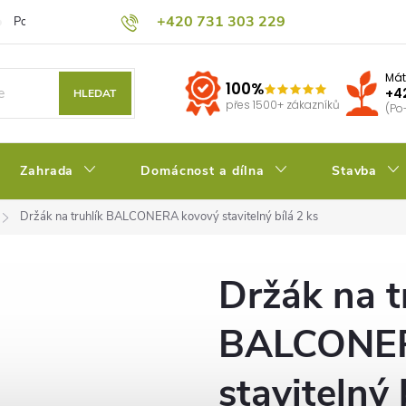
+420 731 303 229
Podmínky ochrany osobních údajů
Pěstitelský blog
Kalkulačka su
Mát
100%
+4
HLEDAT
přes 1500+ zákazníků
(Po
Zahrada
Domácnost a dílna
Stavba
Držák na truhlík BALCONERA kovový stavitelný bílá 2 ks
Držák na t
BALCONER
stavitelný 