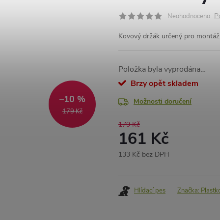
P
Neohodnoceno
Kovový držák určený pro montáž 
Položka byla vyprodána…
Brzy opět skladem
–10 %
Možnosti doručení
179 Kč
179 Kč
161 Kč
133 Kč bez DPH
Měrná
cena:
Hlídací pes
Značka:
Plastk