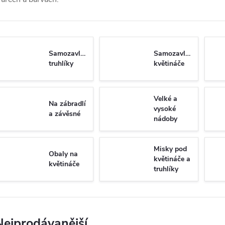
Samozavlažovací
Samozavlažovací
truhlíky
květináče
Velké a
Na zábradlí
vysoké
a závěsné
nádoby
Misky pod
Obaly na
květináče a
květináče
truhlíky
Nejprodávanější