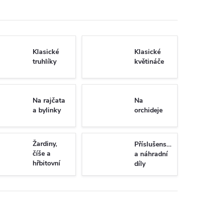
Klasické
Klasické
truhlíky
květináče
Na rajčata
Na
a bylinky
orchideje
Žardiny,
Příslušenství
číše a
a náhradní
hřbitovní
díly
vázy