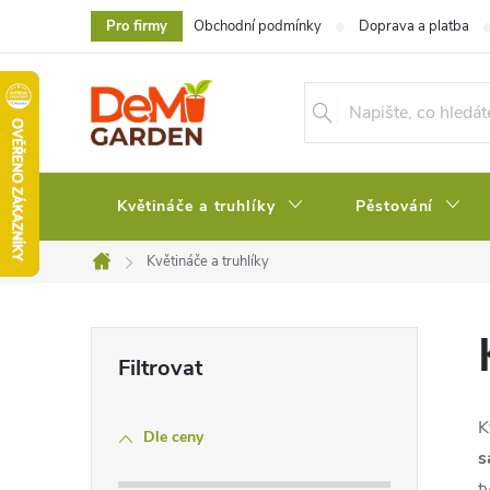
Přejít
Pro firmy
Obchodní podmínky
Doprava a platba
na
obsah
Květináče a truhlíky
Pěstování
Květináče a truhlíky
Domů
P
o
K
Dle ceny
s
s
t