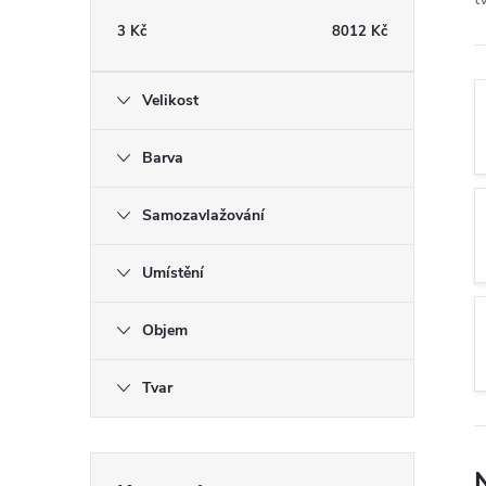
t
3
Kč
8012
Kč
r
Velikost
a
Barva
n
Samozavlažování
n
Umístění
í
Objem
p
a
Tvar
n
Přeskočit