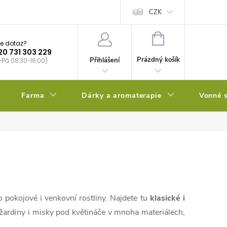
bstrátu
Kalendář výsevů
CZK
NÁKUPNÍ
e dotaz?
KOŠÍK
20 731 303 229
Prázdný košík
Přihlášení
-Pá 08:30-16:00)
Farma
Dárky a aromaterapie
Vonné s
o pokojové i venkovní rostliny. Najdete tu
klasické i
, žardiny i misky pod květináče v mnoha materiálech,