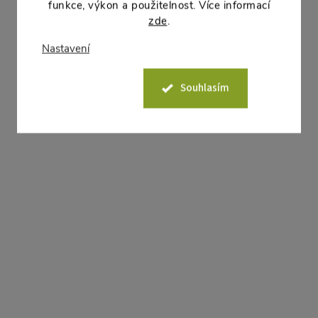
funkce, výkon a použitelnost. Více informací
15 Kč
DO KOŠÍKU
8 Kč
DO
zde
.
Skladem
10 ks
Skladem
46 ks
Nastavení
Květináč STANDARD od českého
Květináč STANDARD od 
výrobce DK Plast je jednoduchá a
výrobce DK Plast je jedn
Souhlasím
spolehlivá klasika pro předpěstování
spolehlivá klasika pro př
sazenic, přesazování i běžné
sazenic, přesazování i bě
pěstování pokojových rostlin.
pěstování pokojových rost
Akce
Akce