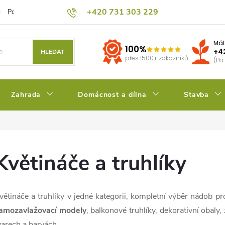
+420 731 303 229
Podmínky ochrany osobních údajů
Pěstitelský blog
Kalkulačka su
Mát
100%
+4
HLEDAT
přes 1500+ zákazníků
(Po
Zahrada
Domácnost a dílna
Stavba
Květináče a truhlíky
větináče a truhlíky v jedné kategorii, kompletní výběr nádob pr
amozavlažovací modely
, balkonové truhlíky, dekorativní obaly
varech a barvách.