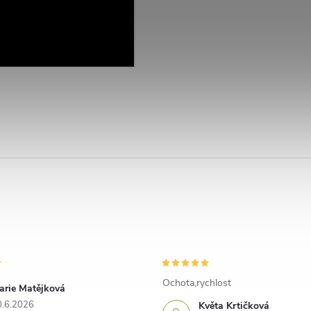
Ochota,rychlost
arie Matějková
0.6.2026
Květa Krtičková