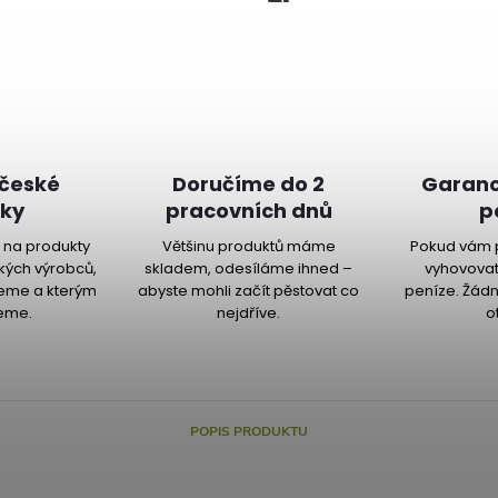
 české
Doručíme do 2
Garanc
ky
pracovních dnů
p
na produkty
Většinu produktů máme
Pokud vám 
kých výrobců,
skladem, odesíláme ihned –
vyhovovat
jeme a kterým
abyste mohli začít pěstovat co
peníze. Žádn
eme.
nejdříve.
o
POPIS PRODUKTU