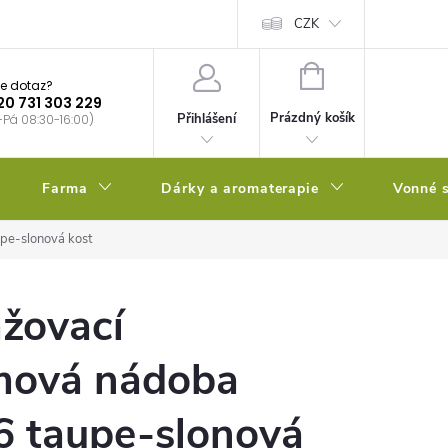
bstrátu
Kalendář výsevů
CZK
NÁKUPNÍ
e dotaz?
KOŠÍK
20 731 303 229
Prázdný košík
Přihlášení
-Pá 08:30-16:00)
Farma
Dárky a aromaterapie
Vonné s
pe-slonová kost
žovací
mová nádoba
6 taupe-slonová