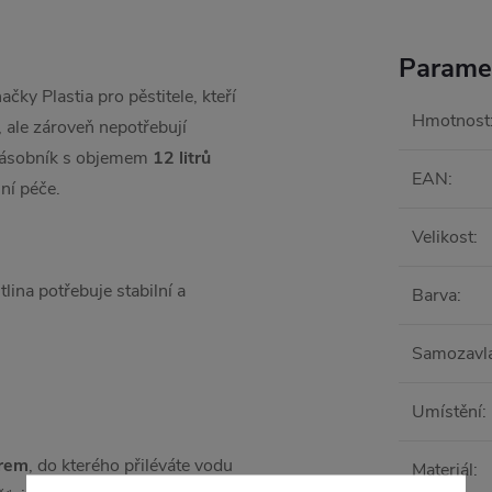
Parame
ky Plastia pro pěstitele, kteří
Hmotnost
, ale zároveň nepotřebují
ásobník s objemem
12 litrů
EAN
:
ní péče.
Velikost
:
ina potřebuje stabilní a
Barva
:
Samozavl
Umístění
:
orem
, do kterého přiléváte vodu
Materiál
: