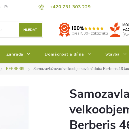
+420 731 303 229
Podmínky ochrany osobních údajů
Pěstitelský blog
Kalkulačka su
Mát
100%
+4
HLEDAT
přes 1500+ zákazníků
(Po
Zahrada
Domácnost a dílna
Stavba
BERBERIS
Samozavlažovací velkoobjemová nádoba Berberis 46 tau
Samozavla
velkoobje
Berberis 4