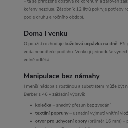
– ta se přirozeně dostává ke kořenům a zároveň zaji
kořeny nezdusí. Zásobník 12 litrů pokryje potřeby ro
podle druhu a ročního období.
Doma i venku
O použití rozhoduje
kuželová ucpávka na dně
. Při
voda nepodteče podlahu. Venku ji jednoduše vynech
volně odtéká.
Manipulace bez námahy
I menší nádoba s rostlinou a substrátem může být n
Berberis 46 v základní výbavě:
kolečka
– snadný přesun bez zvedání
textilní popruhy
– usnadní vyjmutí vnitřní vlo
otvor pro uchycení opory
(průměr 16 mm) – p