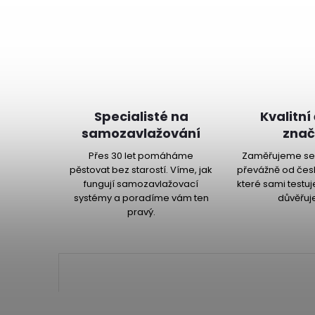
Specialisté na
Kvalitní
samozavlažování
znač
Přes 30 let pomáháme
Zaměřujeme se 
pěstovat bez starostí. Víme, jak
převážně od čes
fungují samozavlažovací
které sami testu
systémy a poradíme vám ten
důvěřuj
pravý.