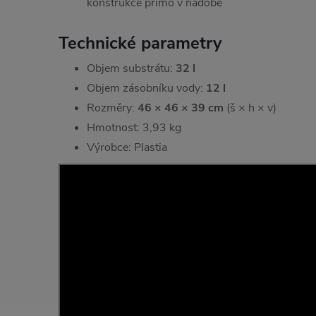
konstrukce přímo v nádobě
Technické parametry
Objem substrátu:
32 l
Objem zásobníku vody:
12 l
Rozměry:
46 × 46 × 39 cm
(š × h × v)
Hmotnost: 3,93 kg
Výrobce: Plastia