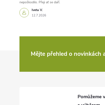
nepoškodilo. Přeji ať se daří.
Iveta V.
12.7.2026
Z
Mějte přehled o novinkách
á
p
a
t