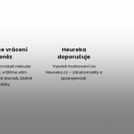
e vrácení
Heureka
eněz
doporučuje
produkt nebude
Vysoké hodnocení na
, vrátíme vám
Heureka.cz – záruka kvality a
é starosti, žádné
spokojenosti.
tázky.