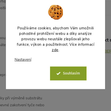
šťuje přísun vzduchu, takže
stliny na několik dní až týdnů
Tvar
:
Používáme cookies, abychom Vám umožnili
pohodlné prohlížení webu a díky analýze
 použití v interiéru ji zasunete a
provozu webu neustále zlepšovali jeho
Produkt n
funkce, výkon a použitelnost. Více informací
áte a přebytečná dešťová voda
zde
.
BERBER
Nastavení
Souhlasím
eprakticky těžká. Proto má
žky při výměně substrátu
evné zakotvení tyče nebo