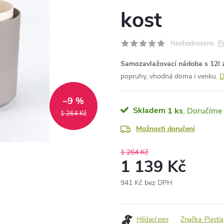
kost
P
Neohodnoceno
Samozavlažovací nádoba s 12l zá
popruhy, vhodná doma i venku.
D
–9 %
Skladem
1 ks
1 264 Kč
Možnosti doručení
1 264 Kč
1 139 Kč
941 Kč bez DPH
Měrná
cena:
Hlídací pes
Značka:
Plastia