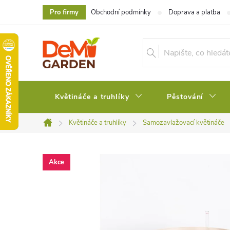
Přejít
Pro firmy
Obchodní podmínky
Doprava a platba
na
obsah
Květináče a truhlíky
Pěstování
Květináče a truhlíky
Samozavlažovací květináče
Domů
Akce