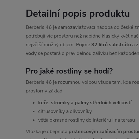
Detailní popis produktu
Berberis 46 je samozavlažovací nádoba od české znač
potřebují víc prostoru než nabídne klasický květináč
největší možný objem. Pojme
32 litrů substrátu
a z
vody
se postará o pravidelnou zálivku bez každoden
Pro jaké rostliny se hodí?
Berberis 46 je rozumnou volbou všude tam, kde rostl
prostorný základ:
keře, stromky a palmy středních velikostí
citrusovníky a olivovníky
větší okrasné rostliny do interiéru i na terasu
Vložka je obepnuta
prstencovým zalévacím prost