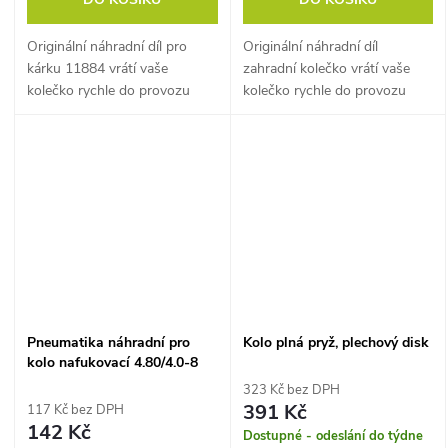
Originální náhradní díl pro
Originální náhradní díl
kárku 11884 vrátí vaše
zahradní kolečko vrátí vaše
kolečko rychle do provozu
kolečko rychle do provozu
bez nutnosti kupovat celé
bez nutnosti kupovat celé
nové.
nové.
Pneumatika náhradní pro
Kolo plná pryž, plechový disk
kolo nafukovací 4.80/4.0-8
323 Kč bez DPH
391 Kč
117 Kč bez DPH
142 Kč
Dostupné - odeslání do týdne