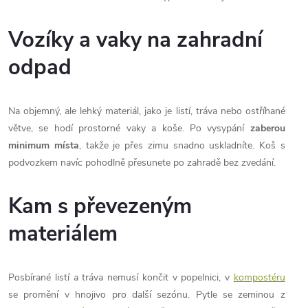
r
Vozíky a vaky na zahradní
v
odpad
k
y
Na objemný, ale lehký materiál, jako je listí, tráva nebo ostříhané
v
větve, se hodí prostorné vaky a koše. Po vysypání
zaberou
minimum místa
, takže je přes zimu snadno uskladníte. Koš s
ý
podvozkem navíc pohodlně přesunete po zahradě bez zvedání.
p
Kam s převezeným
i
materiálem
s
u
Posbírané listí a tráva nemusí končit v popelnici, v
kompostéru
se promění v hnojivo pro další sezónu. Pytle se zeminou z