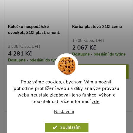
Kolečko hospodářské
Korba plastová 210l černá
dvoukol., 210l plast, smont.
1 708 Kč bez DPH
2 067 Kč
3 538 Kč bez DPH
4 281 Kč
Dostupné - odeslání do týdne
Dostupné - odeslání do týdne
DO KOŠÍKU
DO KOŠÍKU
Používáme cookies, abychom Vám umožnili
Náhradní plastová korba 210
pohodlné prohlížení webu a díky analýze provozu
Kolečko hospodářské
l, barva černá. Náhrada za
webu neustále zlepšovali jeho funkce, výkon a
dvoukolové, objem korby
poškozenou korbu
použitelnost. Více informací
zde
.
210 l, kolo plastová, barva
hospodářského kolečka.
standardní, smontované.
Nastavení
Souhlasím