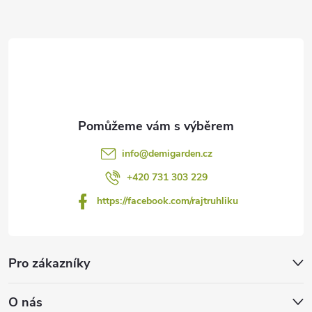
t
í
info
@
demigarden.cz
+420 731 303 229
https://facebook.com/rajtruhliku
Pro zákazníky
O nás