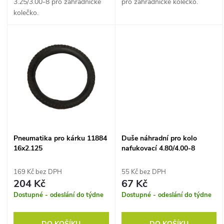
u
3.25/3.00-8 pro zahradnické
pro zahradnické kolečko.
k
kolečko.
k
t
t
ů
ů
Pneumatika pro kárku 11884
Duše náhradní pro kolo
16x2.125
nafukovací 4.80/4.00-8
169 Kč bez DPH
55 Kč bez DPH
204 Kč
67 Kč
Dostupné - odeslání do týdne
Dostupné - odeslání do týdne
DO KOŠÍKU
DO KOŠÍKU