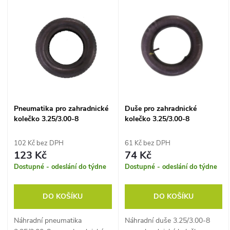
V
Nejdražší
z
ý
Abecedně
e
p
n
i
í
s
Pneumatika pro zahradnické
Duše pro zahradnické
p
kolečko 3.25/3.00-8
kolečko 3.25/3.00-8
p
r
102 Kč bez DPH
61 Kč bez DPH
r
123 Kč
74 Kč
o
Dostupné - odeslání do týdne
Dostupné - odeslání do týdne
o
d
DO KOŠÍKU
DO KOŠÍKU
d
u
Náhradní pneumatika
Náhradní duše 3.25/3.00-8