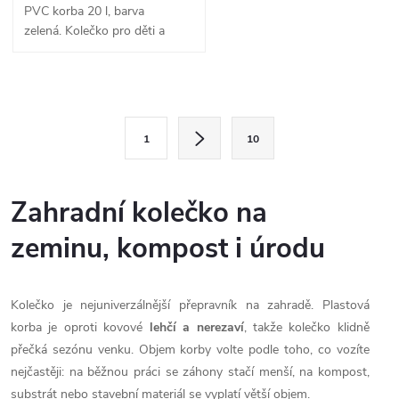
PVC korba 20 l, barva
zelená. Kolečko pro děti a
hru na zahradě.
O
S
v
1
10
t
l
r
á
á
Zahradní kolečko na
n
d
zeminu, kompost i úrodu
k
a
o
v
Kolečko je nejuniverzálnější přepravník na zahradě. Plastová
c
á
korba je oproti kovové
lehčí a nerezaví
, takže kolečko klidně
í
n
přečká sezónu venku. Objem korby volte podle toho, co vozíte
nejčastěji: na běžnou práci se záhony stačí menší, na kompost,
í
p
substrát nebo stavební materiál se vyplatí větší objem.