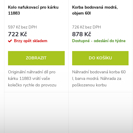
Kolo nafukovací pro kárku
Korba bodovaná modrá,
11883
objem 60l
597 Kč bez DPH
726 Kč bez DPH
722 Kč
878 Kč
Brzy opět skladem
Dostupné - odeslání do týdne
ZOBRAZIT
DO KOŠÍKU
Originální náhradní díl pro
Náhradní bodovaná korba 60
kárku 11883 vrátí vaše
l, barva modrá. Náhrada za
kolečko rychle do provozu
poškozenou korbu
bez nutnosti kupovat celé
stavebního kolečka.
nové.