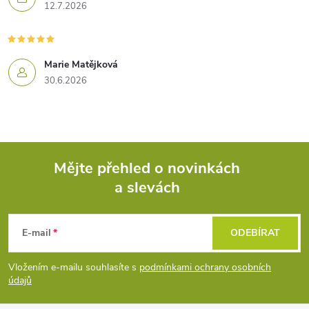
12.7.2026
Marie Matějková
30.6.2026
Mějte přehled o novinkách
a slevách
Z
á
E-mail
ODEBÍRAT
p
Vložením e-mailu souhlasíte s
podmínkami ochrany osobních
údajů
a