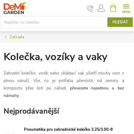
Přejít
NÁKUPNÍ
KOŠÍK
na
obsah
HLEDAT
Zahrada
Kolečka, vozíky a vaky
Zahradní kolečko, vozík nebo skládací vak ušetří stovky cest s
plnou náručí. Vše, co je potřeba přemístit, od zeminy a
kompostu přes listí po nářadí,
převezete najednou a bez
námahy
.
Nejprodávanější
Pneumatika pro zahradnické kolečko 3.25/3.00-8