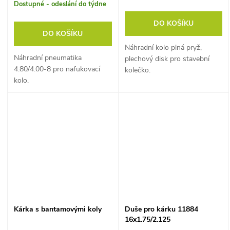
Dostupné - odeslání do týdne
DO KOŠÍKU
DO KOŠÍKU
Náhradní kolo plná pryž,
Náhradní pneumatika
plechový disk pro stavební
4.80/4.00-8 pro nafukovací
kolečko.
kolo.
Kárka s bantamovými koly
Duše pro kárku 11884
16x1.75/2.125