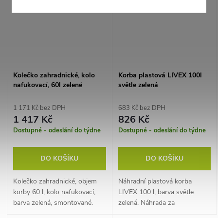
Kolečko zahradnické, kolo
Korba plastová LIVEX 100l
nafukovací, 60l zelené
světle zelená
1 171 Kč bez DPH
683 Kč bez DPH
1 417 Kč
826 Kč
Dostupné - odeslání do týdne
Dostupné - odeslání do týdne
DO KOŠÍKU
DO KOŠÍKU
Kolečko zahradnické, objem
Náhradní plastová korba
korby 60 l, kolo nafukovací,
LIVEX 100 l, barva světle
barva zelená, smontované.
zelená. Náhrada za
poškozenou korbu.