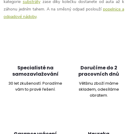
kategorie
substráty
zase díky kolečku dostanete od auta až k
záhonu jedním tahem. A na směsný odpad poslouží
popelnice a
odpadové nádoby
.
Specialisté na
Doručíme do 2
samozavlažování
pracovních dnů
30 let zkušeností. Poradíme
Většinu zboží máme
vám to pravé řešení.
skladem, odesíláme
obratem.
Garance vrácení
Heureka