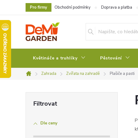
Přejít
Pro firmy
Obchodní podmínky
Doprava a platba
na
obsah
Květináče a truhlíky
Pěstování
Zahrada
Zvířata na zahradě
Plašiče a pasti
Domů
P
o
P
Dle ceny
s
k