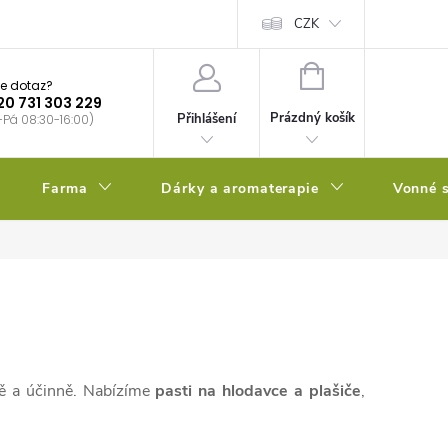
bstrátu
Kalendář výsevů
CZK
NÁKUPNÍ
e dotaz?
KOŠÍK
20 731 303 229
Prázdný košík
Přihlášení
-Pá 08:30-16:00)
Farma
Dárky a aromaterapie
Vonné s
ně a účinně. Nabízíme
pasti na hlodavce a plašiče
,