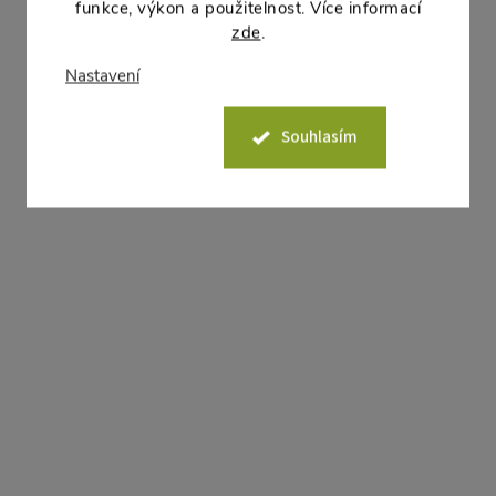
funkce, výkon a použitelnost. Více informací
zde
.
Plašič ptactva sokol
Plašič ptactva jestřá
Nastavení
131 Kč bez DPH
118 Kč bez DPH
158 Kč
143 Kč
Souhlasím
DO KOŠÍKU
DO
Dostupné -
Dostupné -
odeslání do týdne
odeslání do týdne
Plašič ptactva sokol. Odradí ptáky a
Plašič ptactva jestřáb záv
ochrání úrodu nebo střechu.
Odradí ptáky a ochrání ú
střechu.
Akce
Akce
–9 %
54 Kč