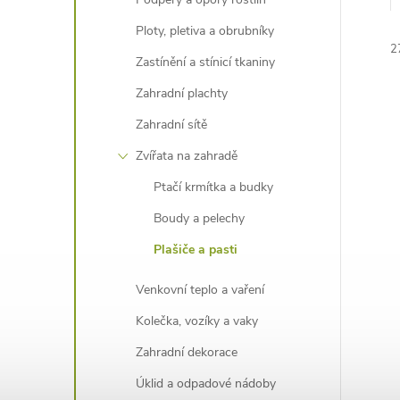
e
Ploty, pletiva a obrubníky
2
l
Zastínění a stínicí tkaniny
Zahradní plachty
Zahradní sítě
Zvířata na zahradě
Ptačí krmítka a budky
í
i
Boudy a pelechy
Plašiče a pasti
Venkovní teplo a vaření
Kolečka, vozíky a vaky
Zahradní dekorace
Úklid a odpadové nádoby