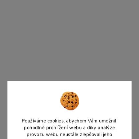
120 Kč bez DPH
145 Kč
37 Kč bez DPH
DO KOŠÍKU
45 Kč
Dostupné -
DO
odeslání do týdne
Dostupné -
odeslání do týdne
Plašič ptactva havran závěsný.
Odradí ptáky a ochrání úrodu nebo
Plašič ptactva twist závěs
střechu.
3 ks. Odradí ptáky a ochr
nebo střechu.
Akce
Akce
–9 %
175 Kč
Používáme cookies, abychom Vám umožnili
pohodlné prohlížení webu a díky analýze
provozu webu neustále zlepšovali jeho