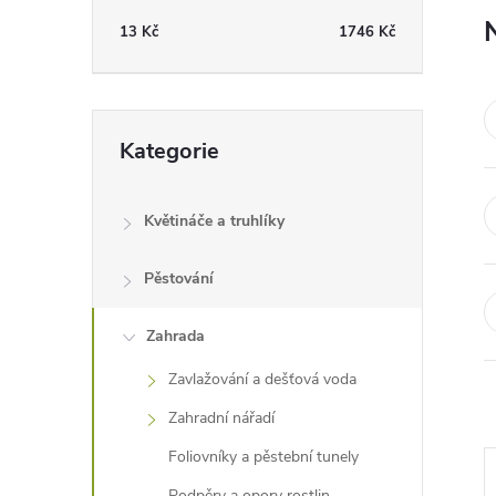
t
13
Kč
1746
Kč
r
a
Přeskočit
Kategorie
kategorie
n
Květináče a truhlíky
n
Pěstování
í
Zahrada
p
Zavlažování a dešťová voda
a
Zahradní nářadí
n
Foliovníky a pěstební tunely
Podpěry a opory rostlin