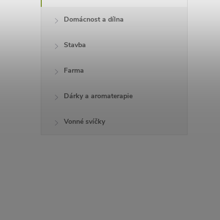
Domácnost a dílna
Stavba
Farma
Dárky a aromaterapie
Vonné svíčky