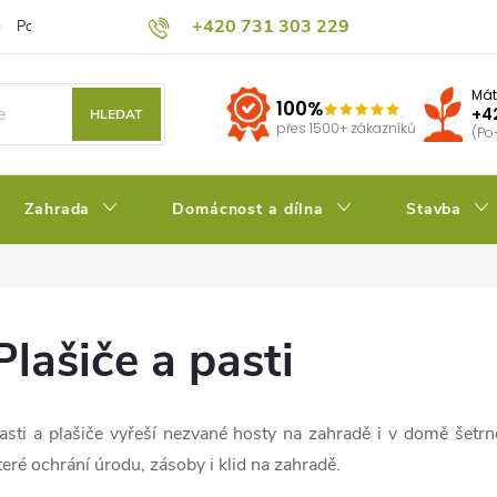
+420 731 303 229
Podmínky ochrany osobních údajů
Pěstitelský blog
Kalkulačka su
Mát
100%
+4
HLEDAT
přes 1500+ zákazníků
(Po
Zahrada
Domácnost a dílna
Stavba
Plašiče a pasti
asti a plašiče vyřeší nezvané hosty na zahradě i v domě šetr
teré ochrání úrodu, zásoby i klid na zahradě.