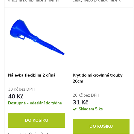
k
(možná kombinace s menší
cesty nebo pikniky. Také k
k
mísou) všestranné využití v
uchování potravin v
t
domácnosti.
mrazničce, chladničce nebo
ledničce (do -30°C). Boxy
t
mají ideální...
ů
ů
Nálevka flexibilní 2 dílná
Kryt do mikrovlnné trouby
26cm
33 Kč bez DPH
40 Kč
26 Kč bez DPH
31 Kč
Dostupné - odeslání do týdne
Skladem
5 ks
DO KOŠÍKU
DO KOŠÍKU