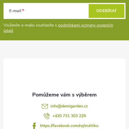
á
E-mail
ODEBÍRAT
p
Vložením e-mailu souhlasíte s
podmínkami ochrany osobních
údajů
a
t
í
info
@
demigarden.cz
+420 731 303 229
https://facebook.com/rajtruhliku