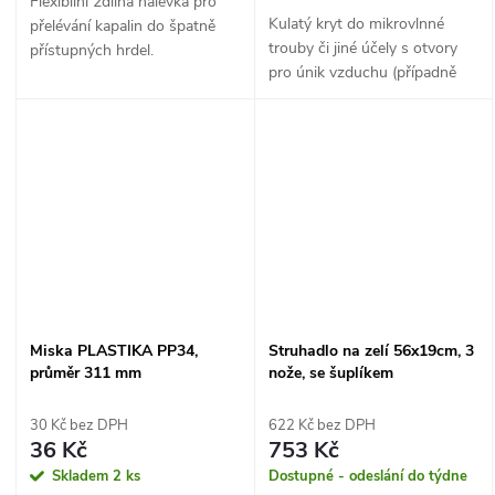
Flexibilní 2dílná nálevka pro
Kulatý kryt do mikrovlnné
přelévání kapalin do špatně
trouby či jiné účely s otvory
přístupných hrdel.
pro únik vzduchu (případně
větrání)
Miska PLASTIKA PP34,
Struhadlo na zelí 56x19cm, 3
průměr 311 mm
nože, se šuplíkem
30 Kč bez DPH
622 Kč bez DPH
36 Kč
753 Kč
Skladem
2 ks
Dostupné - odeslání do týdne