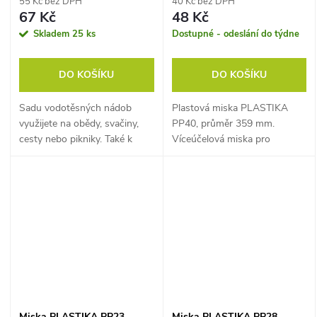
55 Kč bez DPH
40 Kč bez DPH
67 Kč
48 Kč
Skladem
25 ks
Dostupné - odeslání do týdne
DO KOŠÍKU
DO KOŠÍKU
Sadu vodotěsných nádob
Plastová miska PLASTIKA
využijete na obědy, svačiny,
PP40, průměr 359 mm.
cesty nebo pikniky. Také k
Víceúčelová miska pro
uchování potravin v
kuchyni i domácnost.
mrazničce, chladničce nebo
ledničce (do -30°C). Boxy
mají ideální...
Miska PLASTIKA PP23,
Miska PLASTIKA PP28,