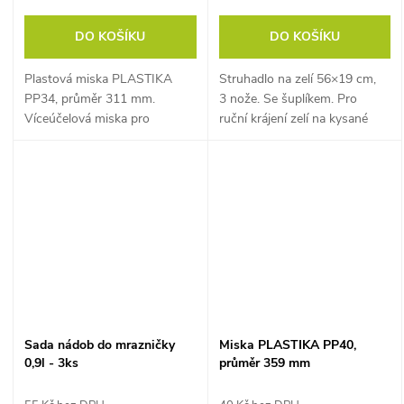
DO KOŠÍKU
DO KOŠÍKU
Plastová miska PLASTIKA
Struhadlo na zelí 56×19 cm,
PP34, průměr 311 mm.
3 nože. Se šuplíkem. Pro
Víceúčelová miska pro
ruční krájení zelí na kysané
kuchyni i domácnost.
zelí.
Sada nádob do mrazničky
Miska PLASTIKA PP40,
0,9l - 3ks
průměr 359 mm