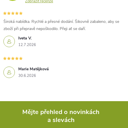
Zobrazit recenze
Široká nabídka. Rychlé a přesné dodání. Šikovně zabaleno, aby se
zboží při přepravě nepoškodilo. Přeji ať se daří.
Iveta V.
12.7.2026
Marie Matějková
30.6.2026
Mějte přehled o novinkách
a slevách
Z