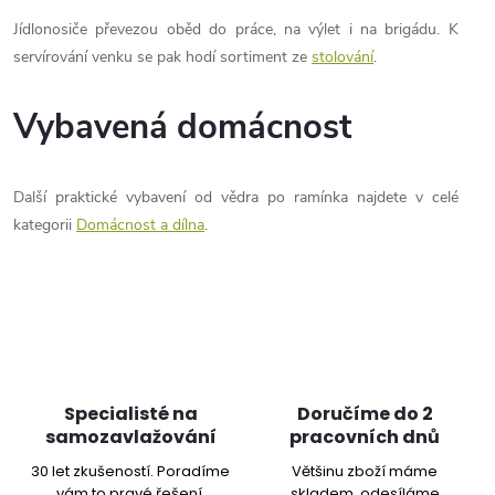
v
Jídlonosiče převezou oběd do práce, na výlet i na brigádu. K
servírování venku se pak hodí sortiment ze
stolování
.
k
y
Vybavená domácnost
v
ý
Další praktické vybavení od vědra po ramínka najdete v celé
kategorii
Domácnost a dílna
.
p
i
s
u
Specialisté na
Doručíme do 2
samozavlažování
pracovních dnů
30 let zkušeností. Poradíme
Většinu zboží máme
vám to pravé řešení.
skladem, odesíláme