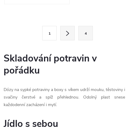
O
S
v
1
4
t
l
r
á
á
Skladování potravin v
n
d
pořádku
k
a
o
v
Dózy na sypké potraviny a boxy s víkem udrží mouku, těstoviny i
c
á
svačiny čerstvé a spíž přehlednou. Odolný plast snese
í
n
každodenní zacházení i mytí.
í
p
Jídlo s sebou
r