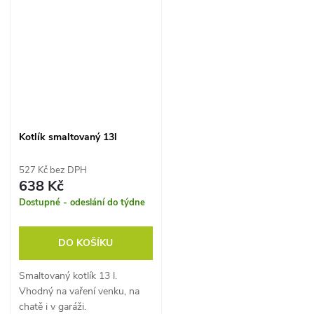
Kotlík smaltovaný 13l
527 Kč bez DPH
638 Kč
Dostupné - odeslání do týdne
DO KOŠÍKU
Smaltovaný kotlík 13 l.
Vhodný na vaření venku, na
chatě i v garáži.