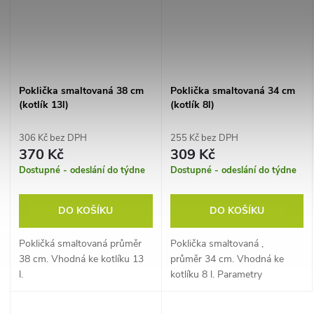
Poklička smaltovaná 38 cm
Poklička smaltovaná 34 cm
(kotlík 13l)
(kotlík 8l)
306 Kč bez DPH
255 Kč bez DPH
370 Kč
309 Kč
Dostupné - odeslání do týdne
Dostupné - odeslání do týdne
DO KOŠÍKU
DO KOŠÍKU
Pokličká smaltovaná průměr
Poklička smaltovaná ,
38 cm. Vhodná ke kotlíku 13
průměr 34 cm. Vhodná ke
l.
kotlíku 8 l. Parametry
Průměr: 34 cm Materiál:
smaltovaná.