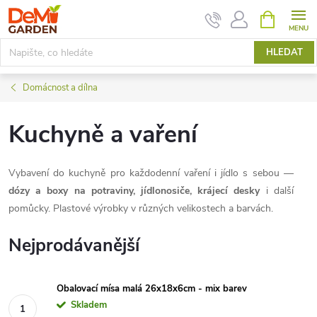
Přejít
NÁKUPNÍ
KOŠÍK
na
obsah
HLEDAT
Domácnost a dílna
Kuchyně a vaření
Vybavení do kuchyně pro každodenní vaření i jídlo s sebou —
dózy a boxy na potraviny, jídlonosiče, krájecí desky
i další
pomůcky. Plastové výrobky v různých velikostech a barvách.
Nejprodávanější
Obalovací mísa malá 26x18x6cm - mix barev
Skladem