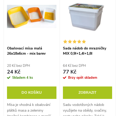
z
ý
Abecedně
e
p
n
i
í
s
Obalovací mísa malá
Sada nádob do mrazničky
p
26x18x6cm - mix barev
MIX 0,9l+1,4l+1,8l
p
r
20 Kč bez DPH
64 Kč bez DPH
r
24 Kč
77 Kč
o
Skladem
4 ks
Brzy opět skladem
o
d
DO KOŠÍKU
ZOBRAZIT
d
u
Mísa je vhodná k obalování
Sadu vodotěsných nádob
u
plátků masa a zeleniny
využijete na obědy, svačiny,