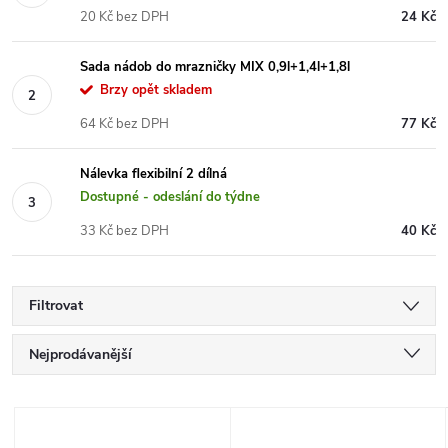
20 Kč bez DPH
24 Kč
Sada nádob do mrazničky MIX 0,9l+1,4l+1,8l
Brzy opět skladem
64 Kč bez DPH
77 Kč
Nálevka flexibilní 2 dílná
Dostupné - odeslání do týdne
33 Kč bez DPH
40 Kč
Filtrovat
Ř
Nejprodávanější
a
Nejlevnější
V
Nejdražší