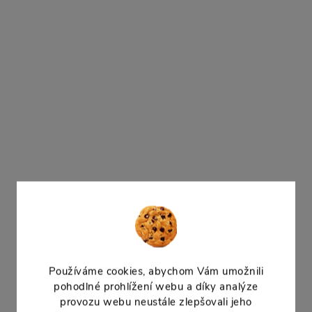
291 Kč bez DPH
352 Kč
94 Kč bez DPH
DO
114 Kč
Dostupné -
DO KOŠÍKU
odeslání do týdne
Dostupné -
odeslání do týdne
Úložný box s víkem NCC16
Plastový box s víkem pro
Organizér NORT12 box, rozměr
skladování drobného mate
290×195×35 mm. Praktická úložná
nádoba pro třídění drobného
materiálu.
Používáme cookies, abychom Vám umožnili
pohodlné prohlížení webu a díky analýze
provozu webu neustále zlepšovali jeho