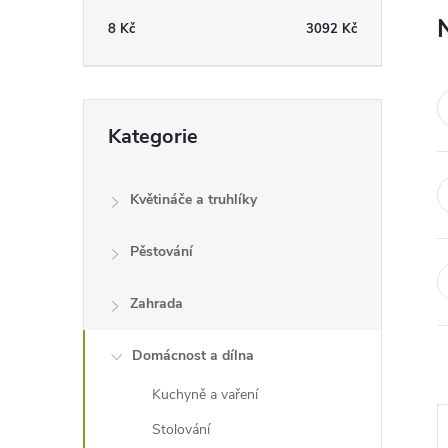
t
8
Kč
3092
Kč
r
a
Přeskočit
Kategorie
kategorie
n
Květináče a truhlíky
n
Pěstování
í
Zahrada
p
Domácnost a dílna
a
Kuchyně a vaření
n
Stolování