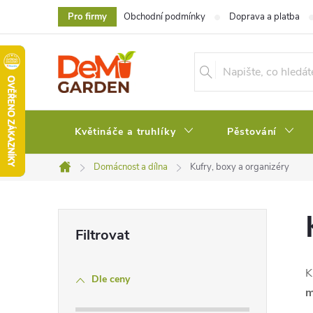
Přejít
Pro firmy
Obchodní podmínky
Doprava a platba
na
obsah
Květináče a truhlíky
Pěstování
Domácnost a dílna
Kufry, boxy a organizéry
Domů
P
o
K
Dle ceny
s
m