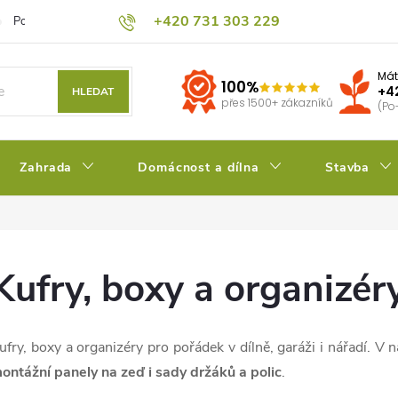
+420 731 303 229
Podmínky ochrany osobních údajů
Pěstitelský blog
Kalkulačka su
Mát
100%
+4
HLEDAT
přes 1500+ zákazníků
(Po
Zahrada
Domácnost a dílna
Stavba
Kufry, boxy a organizér
ufry, boxy a organizéry pro pořádek v dílně, garáži i nářadí. V 
ontážní panely na zeď i sady držáků a polic
.