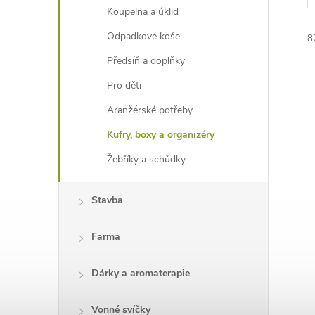
e
Koupelna a úklid
Odpadkové koše
8
l
Předsíň a doplňky
Pro děti
Aranžérské potřeby
Kufry, boxy a organizéry
í
Žebříky a schůdky
i
Stavba
Farma
Dárky a aromaterapie
Vonné svíčky