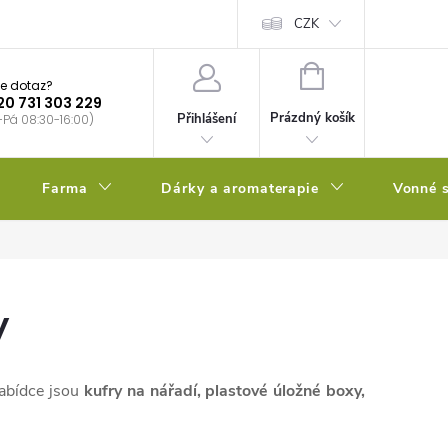
bstrátu
Kalendář výsevů
CZK
NÁKUPNÍ
e dotaz?
KOŠÍK
20 731 303 229
Prázdný košík
Přihlášení
-Pá 08:30-16:00)
Farma
Dárky a aromaterapie
Vonné s
y
nabídce jsou
kufry na nářadí, plastové úložné boxy,