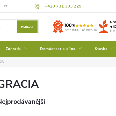
+420 731 303 229
Podmínky ochrany osobních údajů
Pěstitelský blog
Kalkulačka su
Mát
100%
+4
HLEDAT
přes 1500+ zákazníků
(Po
Zahrada
Domácnost a dílna
Stavba
IA
GRACIA
Nejprodávanější