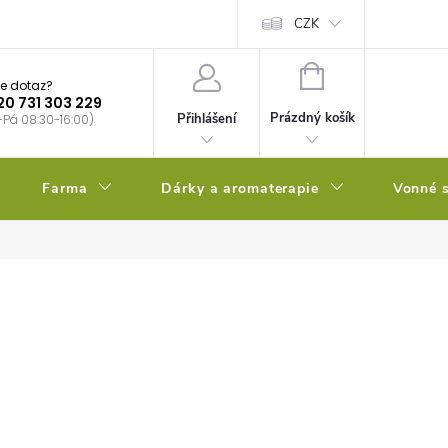
bstrátu
Kalendář výsevů
CZK
NÁKUPNÍ
e dotaz?
KOŠÍK
20 731 303 229
Prázdný košík
Přihlášení
-Pá 08:30-16:00)
Farma
Dárky a aromaterapie
Vonné s