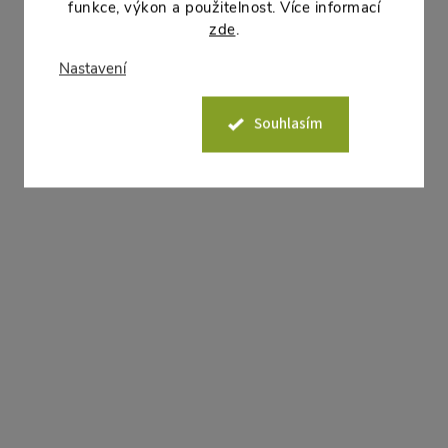
funkce, výkon a použitelnost. Více informací
zde
.
164 Kč bez DPH
201 Kč bez DPH
198 Kč
243 Kč
DO KOŠÍKU
DO
Nastavení
Dostupné -
Dostupné -
odeslání do týdne
odeslání do týdne
Souhlasím
Plastový nízký kulatý GRACIA
Plastový nízký kulatý G
LOW DGRL300L, rozměr 300 mm,
LOW DGRL300LE, rozmě
barva bílý.
mm, barva antracit.