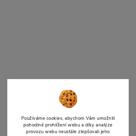
Dostupné -
Dostupné -
odeslání do týdne
odeslání do týdne
Plastový kulatý GRACIA
Plastový nízký kulatý G
DGRL400E, rozměr 400 mm, barva
LOW DGRL400L, rozměr
antracit.
barva bílý.
Používáme cookies, abychom Vám umožnili
pohodlné prohlížení webu a díky analýze
Květináč GRACIA LOW
Květináč GRACIA L
provozu webu neustále zlepšovali jeho
DGRL300L bílý
DGRL300LE antracit