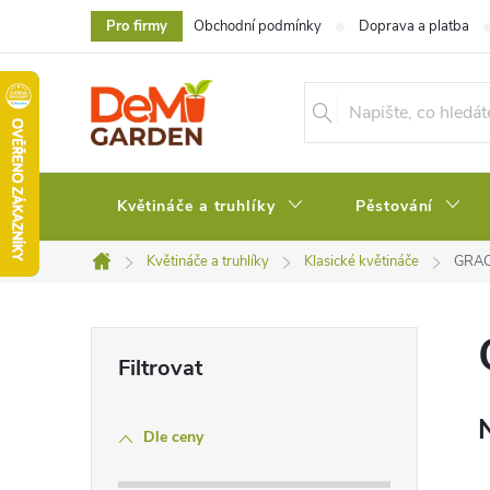
Přejít
Pro firmy
Obchodní podmínky
Doprava a platba
na
obsah
Květináče a truhlíky
Pěstování
Květináče a truhlíky
Klasické květináče
GRAC
Domů
P
o
Dle ceny
s