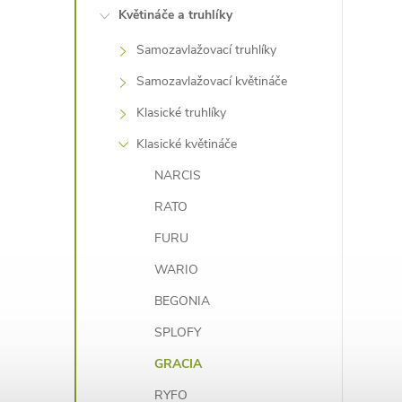
e
Květináče a truhlíky
Samozavlažovací truhlíky
l
Samozavlažovací květináče
Klasické truhlíky
í
i
Klasické květináče
NARCIS
RATO
FURU
WARIO
BEGONIA
SPLOFY
GRACIA
RYFO