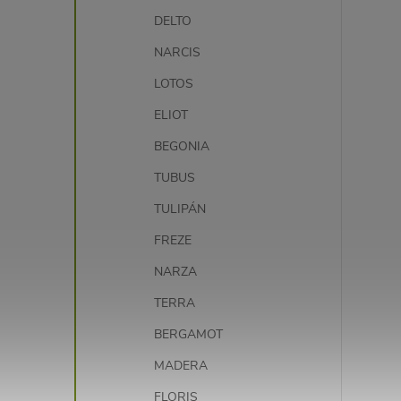
DELTO
NARCIS
LOTOS
ELIOT
BEGONIA
TUBUS
TULIPÁN
FREZE
NARZA
TERRA
BERGAMOT
MADERA
FLORIS