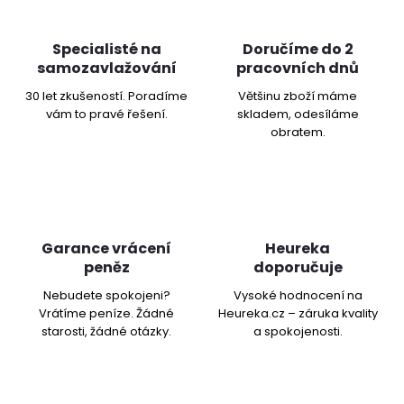
Specialisté na
Doručíme do 2
samozavlažování
pracovních dnů
30 let zkušeností. Poradíme
Většinu zboží máme
vám to pravé řešení.
skladem, odesíláme
obratem.
Garance vrácení
Heureka
peněz
doporučuje
Nebudete spokojeni?
Vysoké hodnocení na
Vrátíme peníze. Žádné
Heureka.cz – záruka kvality
starosti, žádné otázky.
a spokojenosti.