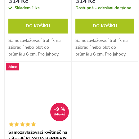
314 Kč
314 Kč
Skladem
1 ks
Dostupné - odeslání do týdne
DO KOŠÍKU
DO KOŠÍKU
Samozavlažovací truhlík na
Samozavlažovací truhlík na
zábradlí nebo plot do
zábradlí nebo plot do
průměru 6 cm. Pro jahody,
průměru 6 cm. Pro jahody,
bylinky i letničky na balkonu.
bylinky i letničky na balkonu.
Akce
–9 %
348 Kč
Samozavlažovací květináč na
zábradlí PLASTIA BERBERIS