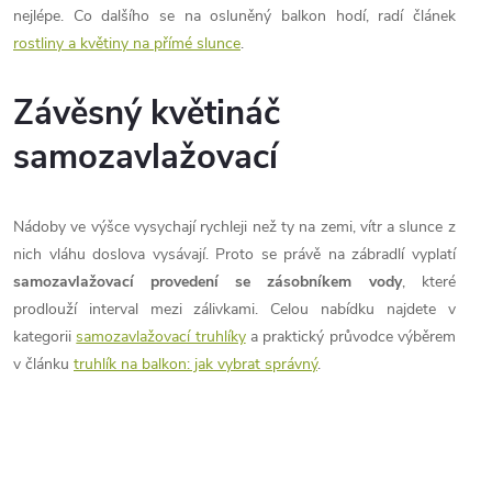
ý
nejlépe. Co dalšího se na osluněný balkon hodí, radí článek
p
rostliny a květiny na přímé slunce
.
i
Závěsný květináč
s
samozavlažovací
u
Nádoby ve výšce vysychají rychleji než ty na zemi, vítr a slunce z
nich vláhu doslova vysávají. Proto se právě na zábradlí vyplatí
samozavlažovací provedení se zásobníkem vody
, které
prodlouží interval mezi zálivkami. Celou nabídku najdete v
kategorii
samozavlažovací truhlíky
a praktický průvodce výběrem
v článku
truhlík na balkon: jak vybrat správný
.