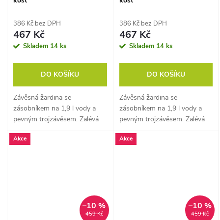
kost
kost
386 Kč bez DPH
386 Kč bez DPH
467 Kč
467 Kč
Skladem
14 ks
Skladem
14 ks
DO KOŠÍKU
DO KOŠÍKU
Závěsná žardina se
Závěsná žardina se
zásobníkem na 1,9 l vody a
zásobníkem na 1,9 l vody a
pevným trojzávěsem. Zalévá
pevným trojzávěsem. Zalévá
se sama a vypadá skvěle i ve
se sama a vypadá skvěle i ve
Akce
Akce
vzduchu.
vzduchu.
–10 %
–10 %
459 Kč
459 Kč