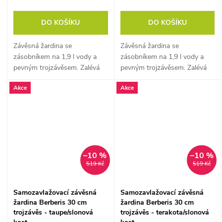
DO KOŠÍKU
DO KOŠÍKU
Závěsná žardina se
Závěsná žardina se
zásobníkem na 1,9 l vody a
zásobníkem na 1,9 l vody a
pevným trojzávěsem. Zalévá
pevným trojzávěsem. Zalévá
se sama a vypadá skvěle i ve
se sama a vypadá skvěle i ve
Akce
Akce
vzduchu.
vzduchu.
–10 %
–10 %
519 Kč
519 Kč
Samozavlažovací závěsná
Samozavlažovací závěsná
žardina Berberis 30 cm
žardina Berberis 30 cm
trojzávěs - taupe/slonová
trojzávěs - terakota/slonová