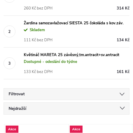
260 Kč bez DPH
314 Kč
Žardina samozavlažovací SIESTA 25 čokoláda s kov.záv.
Skladem
111 Kč bez DPH
134 Kč
Květináč MARETA 25 závěsný,tm.antracit+sv.antracit
Dostupné - odeslání do týdne
133 Kč bez DPH
161 Kč
Filtrovat
Ř
Nejdražší
a
Nejprodávanější
V
Akce
Akce
Nejlevnější