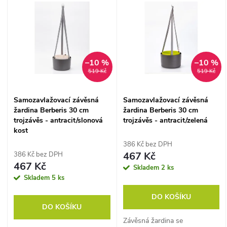
z
ý
Abecedně
e
p
n
–10 %
–10 %
i
519 Kč
519 Kč
í
s
Samozavlažovací závěsná
Samozavlažovací závěsná
p
žardina Berberis 30 cm
žardina Berberis 30 cm
p
trojzávěs - antracit/slonová
trojzávěs - antracit/zelená
r
kost
r
386 Kč bez DPH
o
467 Kč
386 Kč bez DPH
467 Kč
o
Skladem
2 ks
Skladem
5 ks
d
d
DO KOŠÍKU
u
DO KOŠÍKU
u
Závěsná žardina se