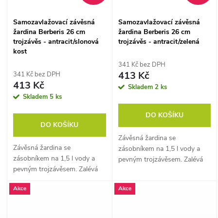
Samozavlažovací závěsná
Samozavlažovací závěsná
žardina Berberis 26 cm
žardina Berberis 26 cm
trojzávěs - antracit/slonová
trojzávěs - antracit/zelená
kost
341 Kč bez DPH
413 Kč
341 Kč bez DPH
413 Kč
Skladem
2 ks
Skladem
5 ks
DO KOŠÍKU
DO KOŠÍKU
Závěsná žardina se
Závěsná žardina se
zásobníkem na 1,5 l vody a
zásobníkem na 1,5 l vody a
pevným trojzávěsem. Zalévá
pevným trojzávěsem. Zalévá
se sama a vypadá skvěle i ve
se sama a vypadá skvěle i ve
vzduchu.
Akce
Akce
vzduchu.