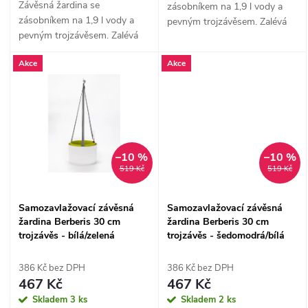
k
Závěsná žardina se
zásobníkem na 1,9 l vody a
k
zásobníkem na 1,9 l vody a
pevným trojzávěsem. Zalévá
pevným trojzávěsem. Zalévá
se sama a vypadá skvěle i ve
t
se sama a vypadá skvěle i ve
vzduchu.
t
Akce
Akce
vzduchu.
ů
ů
–10 %
–10 %
519 Kč
519 Kč
Samozavlažovací závěsná
Samozavlažovací závěsná
žardina Berberis 30 cm
žardina Berberis 30 cm
trojzávěs - bílá/zelená
trojzávěs - šedomodrá/bílá
386 Kč bez DPH
386 Kč bez DPH
467 Kč
467 Kč
Skladem
3 ks
Skladem
2 ks