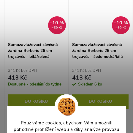
–10 %
–10 %
459 Kč
459 Kč
Samozavlažovací závěsná
Samozavlažovací závěsná
žardina Berberis 26 cm
žardina Berberis 26 cm
trojzávěs - bílá/zelená
trojzávěs - šedomodrá/bílá
341 Kč bez DPH
341 Kč bez DPH
413 Kč
413 Kč
Dostupné - odeslání do týdne
Skladem
6 ks
DO KOŠÍKU
DO KOŠÍKU
Závěsná žardina se
Závěsná žardina se
zásobníkem na 1,5 l vody a
zásobníkem na 1,5 l vody a
Používáme cookies, abychom Vám umožnili
pevným trojzávěsem. Zalévá
pevným trojzávěsem. Zalévá
pohodlné prohlížení webu a díky analýze provozu