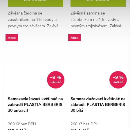
Závěsná žardina se
Závěsná žardina se
zásobníkem na 1,5 l vody a
zásobníkem na 1,5 l vody a
pevným trojzávěsem. Zalévá
pevným trojzávěsem. Zalévá
se sama a vypadá skvěle i ve
se sama a vypadá skvěle i ve
Akce
Akce
vzduchu.
vzduchu.
–9 %
–9 %
348 Kč
348 Kč
Samozavlažovací květináč na
Samozavlažovací květináč na
zábradlí PLASTIA BERBERIS
zábradlí PLASTIA BERBERIS
30 antracit
30 bílá
260 Kč bez DPH
260 Kč bez DPH