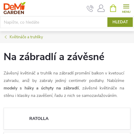
Přejít
NÁKUPNÍ
KOŠÍK
na
obsah
HLEDAT
Květináče a truhlíky
Na zábradlí a závěsné
Závěsný květináč a truhlík na zábradlí promění balkon v kvetoucí
zahradu, aniž by zabraly jediný centimetr podlahy. Nabízíme
modely s háky a úchyty na zábradlí
, závěsné květináče na
stěnu i klasiky na zavěšení, řadu z nich se samozavlažováním.
RATOLLA