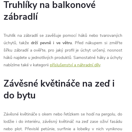
á
á
Truhlíky na balkonové
n
d
zábradlí
k
a
o
v
Truhlík na zábradlí se zavěšuje pomocí háků nebo tvarovaných
c
á
úchytů, takže
drží pevně i ve větru
. Před nákupem si změřte
í
n
šířku zábradlí a ověřte, pro jaký profil je úchyt určený, nosnost
háků najdete u jednotlivých produktů. Samostatné háky a úchyty
í
p
nabízíme také v kategorii
příslušenství a náhradní díly
.
r
Závěsné květináče na zeď i
v
do bytu
k
y
Závěsné květináče s okem nebo řetízkem se hodí na pergolu, do
v
lodžie i do interiéru, závěsný květináč na zeď zase oživí fasádu
nebo plot. Převislé petúnie, surfinie a lobelky v nich vyniknou