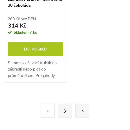
30 čokoláda
260 Kč bez DPH
314 Kč
Skladem
7 ks
DO KOŠÍKU
Samozavlažovací truhlík na
zábradlí nebo plot do
průměru 6 cm. Pro jahody,
bylinky i letničky na balkonu.
O
S
v
1
6
t
l
r