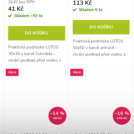
113 Kč
34 Kč bez DPH
41 Kč
Skladem
6 ks
Skladem
>50 ks
DO KOŠÍKU
DO KOŠÍKU
Praktická podmiska LOTOS
Praktická podmiska LOTOS
50x50 v barvě antracit –
30x30 v barvě čokoláda –
chrání podklad před vodou z
chrání podklad před vodou z
květináče.
květináče.
Akce
Akce
–14 %
–16 %
48 Kč
149 Kč