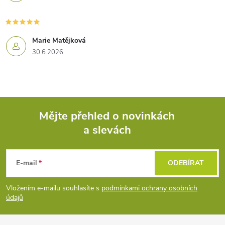
Marie Matějková
30.6.2026
Mějte přehled o novinkách
a slevách
Z
á
E-mail
ODEBÍRAT
p
Vložením e-mailu souhlasíte s
podmínkami ochrany osobních
údajů
a