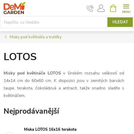
Přejít
NÁKUPNÍ
KOŠÍK
na
obsah
HLEDAT
Misky pod květináče a truhlíky
LOTOS
Misky pod květináče LOTOS
v širokém rozsahu velikostí od
14x14 cm do 60x60 cm. K dispozici jsou v zemitých barvách
taupe, terakota, čokoládová a antracit, takže snadno sladíte s
květináčem.
Nejprodávanější
Miska LOTOS 16x16 terakota