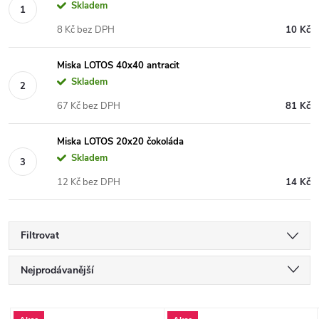
Skladem
8 Kč bez DPH
10 Kč
Miska LOTOS 40x40 antracit
Skladem
67 Kč bez DPH
81 Kč
Miska LOTOS 20x20 čokoláda
Skladem
12 Kč bez DPH
14 Kč
Filtrovat
Ř
Nejprodávanější
a
Nejlevnější