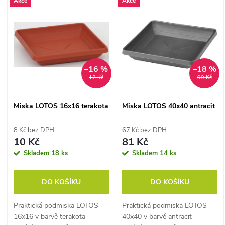
V
Akce
Akce
Nejdražší
z
ý
Abecedně
e
p
n
–16 %
–18 %
i
12 Kč
99 Kč
í
s
Miska LOTOS 16x16 terakota
Miska LOTOS 40x40 antracit
p
p
8 Kč bez DPH
67 Kč bez DPH
r
10 Kč
81 Kč
r
Skladem
18 ks
Skladem
14 ks
o
o
DO KOŠÍKU
DO KOŠÍKU
d
d
Praktická podmiska LOTOS
Praktická podmiska LOTOS
u
16x16 v barvě terakota –
40x40 v barvě antracit –