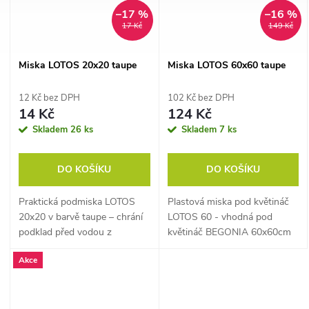
–17 %
–16 %
17 Kč
149 Kč
Miska LOTOS 20x20 taupe
Miska LOTOS 60x60 taupe
12 Kč bez DPH
102 Kč bez DPH
14 Kč
124 Kč
Skladem
26 ks
Skladem
7 ks
DO KOŠÍKU
DO KOŠÍKU
Praktická podmiska LOTOS
Plastová miska pod květináč
20x20 v barvě taupe – chrání
LOTOS 60 - vhodná pod
podklad před vodou z
květináč BEGONIA 60x60cm
květináče.
(POZOR! - Skutečný rozměr
Akce
vnější 51x51x9,2cm - vnitřní
spodní 39x39 cm )