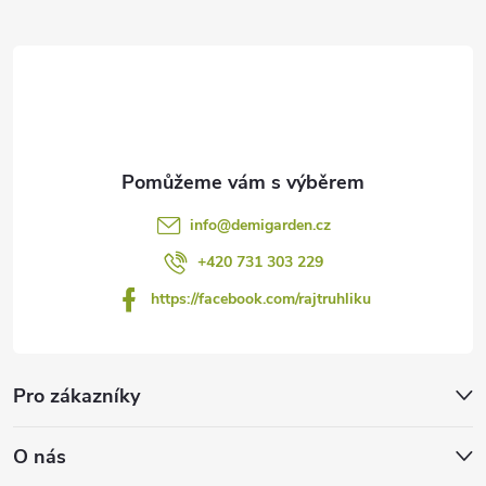
t
í
info
@
demigarden.cz
+420 731 303 229
https://facebook.com/rajtruhliku
Pro zákazníky
O nás