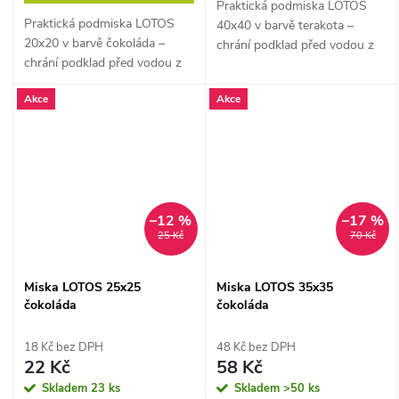
Praktická podmiska LOTOS
Praktická podmiska LOTOS
40x40 v barvě terakota –
20x20 v barvě čokoláda –
chrání podklad před vodou z
chrání podklad před vodou z
květináče.
květináče.
Akce
Akce
–12 %
–17 %
25 Kč
70 Kč
Miska LOTOS 25x25
Miska LOTOS 35x35
čokoláda
čokoláda
18 Kč bez DPH
48 Kč bez DPH
22 Kč
58 Kč
Skladem
23 ks
Skladem
>50 ks