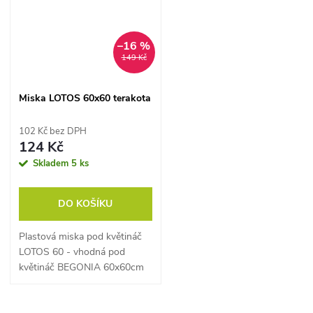
–16 %
149 Kč
Miska LOTOS 60x60 terakota
102 Kč bez DPH
124 Kč
Skladem
5 ks
DO KOŠÍKU
Plastová miska pod květináč
LOTOS 60 - vhodná pod
květináč BEGONIA 60x60cm
(POZOR! - Skutečný rozměr
vnější 51x51x9,2cm - vnitřní