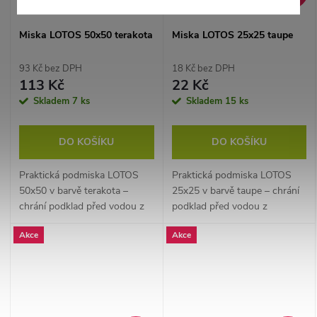
Miska LOTOS 50x50 terakota
Miska LOTOS 25x25 taupe
93 Kč bez DPH
18 Kč bez DPH
113 Kč
22 Kč
Skladem
7 ks
Skladem
15 ks
DO KOŠÍKU
DO KOŠÍKU
Praktická podmiska LOTOS
Praktická podmiska LOTOS
50x50 v barvě terakota –
25x25 v barvě taupe – chrání
chrání podklad před vodou z
podklad před vodou z
květináče.
květináče.
Akce
Akce