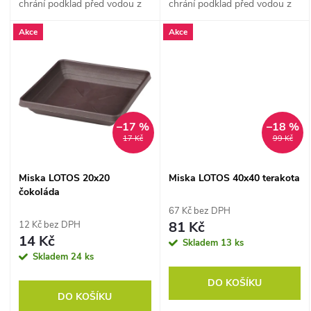
u
chrání podklad před vodou z
chrání podklad před vodou z
k
květináče.
květináče.
k
Akce
Akce
t
t
ů
ů
–17 %
–18 %
17 Kč
99 Kč
Miska LOTOS 20x20
Miska LOTOS 40x40 terakota
čokoláda
67 Kč bez DPH
81 Kč
12 Kč bez DPH
14 Kč
Skladem
13 ks
Skladem
24 ks
DO KOŠÍKU
DO KOŠÍKU