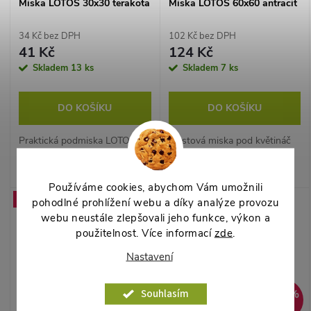
Miska LOTOS 30x30 terakota
Miska LOTOS 60x60 antracit
34 Kč bez DPH
102 Kč bez DPH
41 Kč
124 Kč
Skladem
13 ks
Skladem
7 ks
DO KOŠÍKU
DO KOŠÍKU
Praktická podmiska LOTOS
Plastová miska pod květináč
30x30 v barvě terakota –
LOTOS 60 - vhodná pod
chrání podklad před vodou z
květináč BEGONIA 60x60cm
Používáme cookies, abychom Vám umožnili
květináče.
(POZOR! - Skutečný rozměr
Akce
Akce
pohodlné prohlížení webu a díky analýze provozu
vnější 51x51x9,2cm - vnitřní
webu neustále zlepšovali jeho funkce, výkon a
39x39 cm )
použitelnost. Více informací
zde
.
Nastavení
Souhlasím
–18 %
–12 %
139 Kč
25 Kč