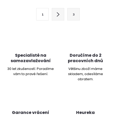
spodní 39x39 cm )
O
S
v
1
3
t
l
r
á
á
n
d
k
a
o
Specialisté na
Doručíme do 2
samozavlažování
pracovních dnů
v
c
á
30 let zkušeností. Poradíme
Většinu zboží máme
vám to pravé řešení.
skladem, odesíláme
í
n
obratem.
í
p
r
v
Garance vrácení
Heureka