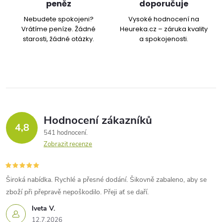
k
peněz
doporučuje
y
Nebudete spokojeni?
Vysoké hodnocení na
Vrátíme peníze. Žádné
Heureka.cz – záruka kvality
v
starosti, žádné otázky.
a spokojenosti.
ý
p
i
Hodnocení zákazníků
s
4,8
541 hodnocení
u
Zobrazit recenze
Široká nabídka. Rychlé a přesné dodání. Šikovně zabaleno, aby se
zboží při přepravě nepoškodilo. Přeji ať se daří.
Iveta V.
12.7.2026