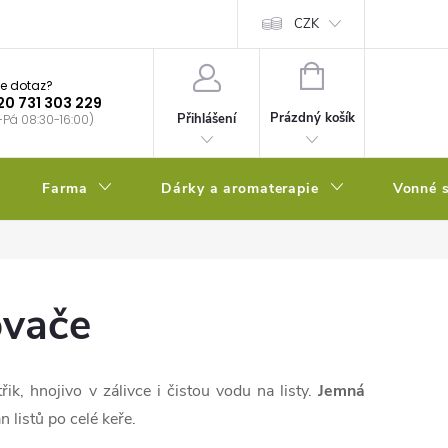
bstrátu
Kalendář výsevů
CZK
NÁKUPNÍ
e dotaz?
KOŠÍK
20 731 303 229
Prázdný košík
Přihlášení
-Pá 08:30-16:00)
Farma
Dárky a aromaterapie
Vonné s
ovače
, hnojivo v zálivce i čistou vodu na listy.
Jemná
 listů po celé keře.