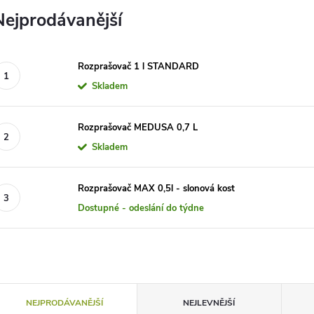
Nejprodávanější
Rozprašovač 1 l STANDARD
Skladem
Rozprašovač MEDUSA 0,7 L
Skladem
Rozprašovač MAX 0,5l - slonová kost
Dostupné - odeslání do týdne
Ř
NEJPRODÁVANĚJŠÍ
NEJLEVNĚJŠÍ