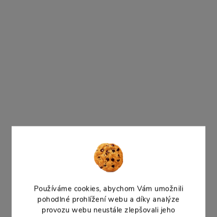
59 Kč bez DPH
59 Kč bez DPH
71 Kč
DO KOŠÍKU
71 Kč
DO
Skladem
7 ks
Skladem
11 ks
Ruční rozprašovač MAX 0,5 l pro
Ruční rozprašovač MAX 0
rosení rostlin a vlhčení výsevů.
rosení rostlin a vlhčení v
Nastavitelná tryska.
Nastavitelná tryska.
Akce
Akce
–10 %
79 Kč
Používáme cookies, abychom Vám umožnili
pohodlné prohlížení webu a díky analýze
provozu webu neustále zlepšovali jeho