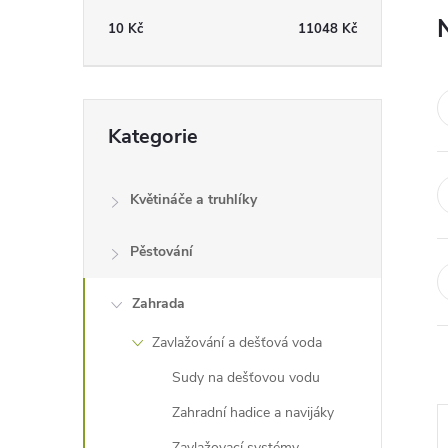
t
10
Kč
11048
Kč
r
a
Přeskočit
Kategorie
kategorie
n
Květináče a truhlíky
n
Pěstování
í
Zahrada
p
Zavlažování a dešťová voda
a
Sudy na dešťovou vodu
n
Zahradní hadice a navijáky
Zavlažovací systémy