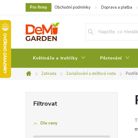
Přejít
Pro firmy
Obchodní podmínky
Doprava a platba
na
obsah
Květináče a truhlíky
Pěstování
Zahrada
Zavlažování a dešťová voda
Postři
Domů
P
o
T
Dle ceny
s
m