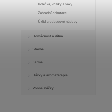
Kolečka, vozíky a vaky
Zahradní dekorace
Úklid a odpadové nádoby
Domácnost a dílna
Stavba
Farma
Dárky a aromaterapie
Vonné svíčky