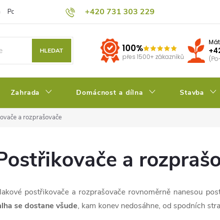
+420 731 303 229
Podmínky ochrany osobních údajů
Pěstitelský blog
Kalkulačka su
Mát
100%
+4
HLEDAT
přes 1500+ zákazníků
(Po
Zahrada
Domácnost a dílna
Stavba
kovače a rozprašovače
Postřikovače a rozpraš
lakové postřikovače a rozprašovače rovnoměrně nanesou postřik
lha se dostane všude
, kam konev nedosáhne, od spodních stran