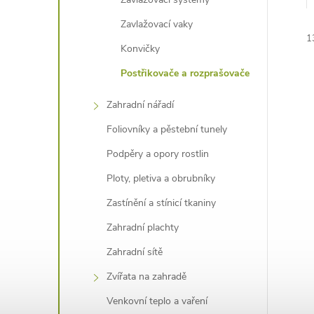
e
Zavlažovací vaky
1
l
Konvičky
Postřikovače a rozprašovače
Zahradní nářadí
Foliovníky a pěstební tunely
í
Podpěry a opory rostlin
i
Ploty, pletiva a obrubníky
Zastínění a stínicí tkaniny
Zahradní plachty
Zahradní sítě
Zvířata na zahradě
Venkovní teplo a vaření