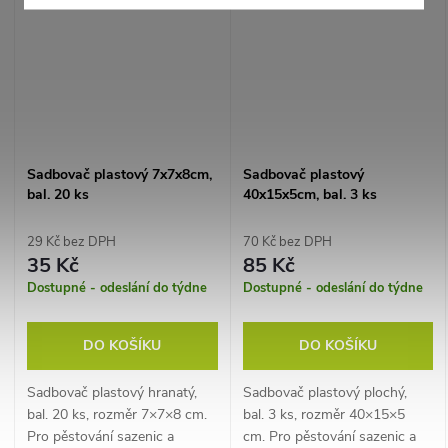
Sadbovač plastový 7x7x8cm,
Sadbovač plastový
bal. 20 ks
40x15x5cm, bal. 3 ks
29 Kč bez DPH
70 Kč bez DPH
35 Kč
85 Kč
Dostupné - odeslání do týdne
Dostupné - odeslání do týdne
DO KOŠÍKU
DO KOŠÍKU
Sadbovač plastový hranatý,
Sadbovač plastový plochý,
bal. 20 ks, rozměr 7×7×8 cm.
bal. 3 ks, rozměr 40×15×5
Pro pěstování sazenic a
cm. Pro pěstování sazenic a