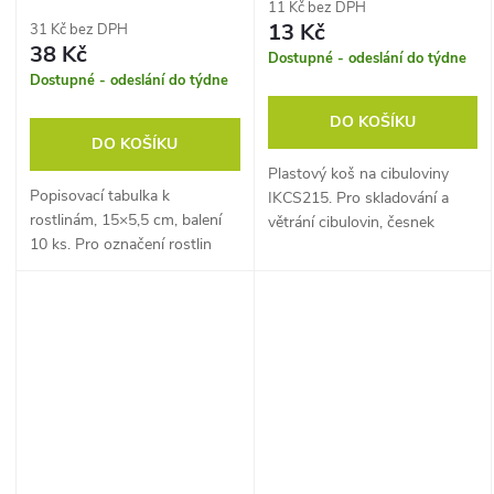
11 Kč bez DPH
13 Kč
31 Kč bez DPH
38 Kč
Dostupné - odeslání do týdne
Dostupné - odeslání do týdne
DO KOŠÍKU
DO KOŠÍKU
Plastový koš na cibuloviny
Popisovací tabulka k
IKCS215. Pro skladování a
rostlinám, 15×5,5 cm, balení
větrání cibulovin, česnek
10 ks. Pro označení rostlin
nebo cibule.
na záhonu nebo v nádobách.