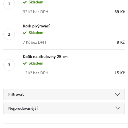
Skladem
32 Kč bez DPH
39 Kč
Kolík pikýrovací
Skladem
7 Kč bez DPH
9 Kč
Košík na cibuloviny 25 cm
Skladem
12 Kč bez DPH
15 Kč
Filtrovat
Ř
Nejprodávanější
a
Nejlevnější