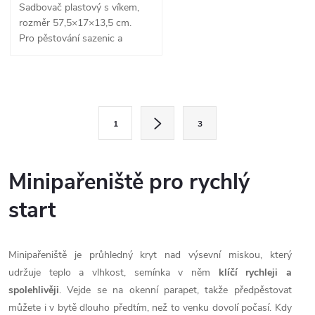
Sadbovač plastový s víkem,
rozměr 57,5×17×13,5 cm.
Pro pěstování sazenic a
klíčení osiva.
O
S
v
1
3
t
l
r
á
á
Minipařeniště pro rychlý
n
d
start
k
a
o
v
Minipařeniště je průhledný kryt nad výsevní miskou, který
c
á
udržuje teplo a vlhkost, semínka v něm
klíčí rychleji a
í
n
spolehlivěji
. Vejde se na okenní parapet, takže předpěstovat
můžete i v bytě dlouho předtím, než to venku dovolí počasí. Kdy
í