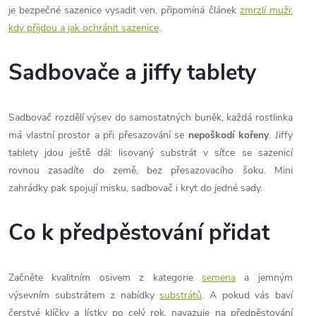
p
je bezpečné sazenice vysadit ven, připomíná článek
zmrzlí muži:
r
kdy přijdou a jak ochránit sazenice
.
v
Sadbovače a jiffy tablety
k
y
Sadbovač rozdělí výsev do samostatných buněk, každá rostlinka
má vlastní prostor a při přesazování se
nepoškodí kořeny
. Jiffy
v
tablety jdou ještě dál: lisovaný substrát v síťce se sazenicí
ý
rovnou zasadíte do země, bez přesazovacího šoku. Mini
zahrádky pak spojují misku, sadbovač i kryt do jedné sady.
p
i
Co k předpěstování přidat
s
Začněte kvalitním osivem z kategorie
semena
a jemným
u
výsevním substrátem z nabídky
substrátů
. A pokud vás baví
čerstvé klíčky a lístky po celý rok, navazuje na předpěstování