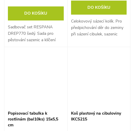
DO KOŠÍKU
DO KOŠÍKU
Celokovový sázecí kolík. Pro
Sadbovač set RESPANA
předpichování děr do zeminy
DREP770 šedý. Sada pro
při sázení cibulek, sazenic
pěstování sazenic a klíčení
nebo rostlin.
osiva.
Popisovací tabulka k
Koš plastový na cibuloviny
rostlinám (bal10ks) 15x5,5
IKCS215
cm