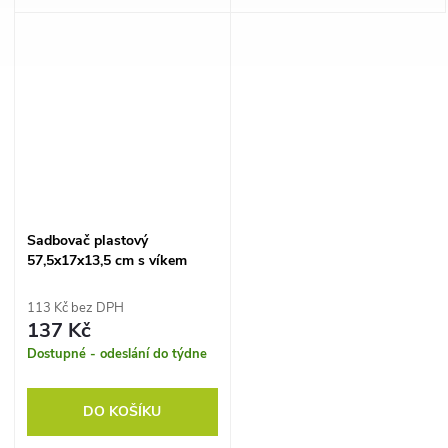
klíčení osiva.
klíčení osiva.
Sadbovač plastový
57,5x17x13,5 cm s víkem
113 Kč bez DPH
137 Kč
Dostupné - odeslání do týdne
DO KOŠÍKU