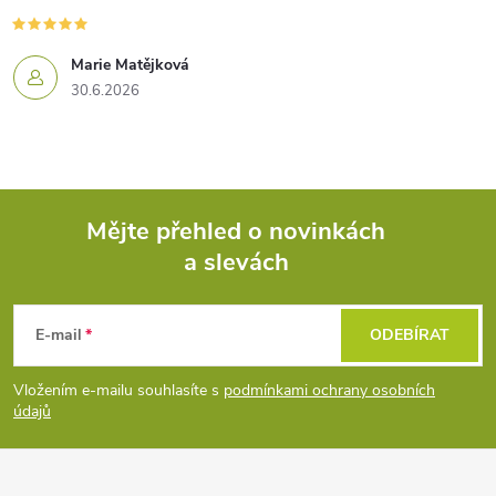
Marie Matějková
30.6.2026
Mějte přehled o novinkách
a slevách
Z
á
E-mail
ODEBÍRAT
p
Vložením e-mailu souhlasíte s
podmínkami ochrany osobních
údajů
a