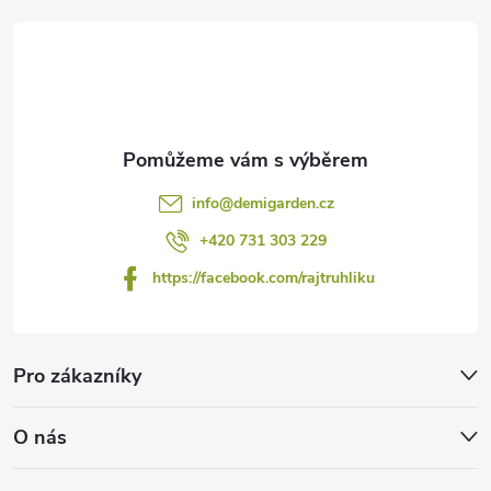
t
í
info
@
demigarden.cz
+420 731 303 229
https://facebook.com/rajtruhliku
Pro zákazníky
O nás