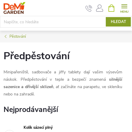
Přejít
NÁKUPNÍ
KOŠÍK
na
obsah
HLEDAT
Pěstování
Předpěstování
Minipařeniště, sadbovače a jiffy tablety dají vašim výsevům
náskok. Předpěstování v teple a bezpečí znamená
silnější
sazenice a dřívější sklizeň
, ať začínáte na parapetu, ve skleníku
nebo na zahradě.
Nejprodávanější
Kolík sázecí plný