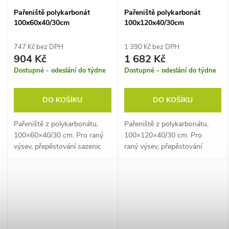
Pařeniště polykarbonát
Pařeniště polykarbonát
100x60x40/30cm
100x120x40/30cm
747 Kč bez DPH
1 390 Kč bez DPH
904 Kč
1 682 Kč
Dostupné - odeslání do týdne
Dostupné - odeslání do týdne
DO KOŠÍKU
DO KOŠÍKU
Pařeniště z polykarbonátu,
Pařeniště z polykarbonátu,
100×60×40/30 cm. Pro raný
100×120×40/30 cm. Pro
výsev, přepěstování sazenic
raný výsev, přepěstování
nebo přezimování.
sazenic nebo přezimování.