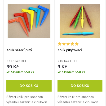
V
Nejdražší
z
ý
Abecedně
e
p
n
i
í
s
Kolík sázecí plný
Kolík pikýrovací
p
p
32 Kč bez DPH
7 Kč bez DPH
r
39 Kč
9 Kč
r
Skladem
>50 ks
Skladem
>50 ks
o
o
DO KOŠÍKU
DO KOŠÍKU
d
d
Sázecí kolík pro snadnou
Sázecí kolík pro snadnou
u
výsadbu sazenic a cibulovin
výsadbu sazenic a cibulovin