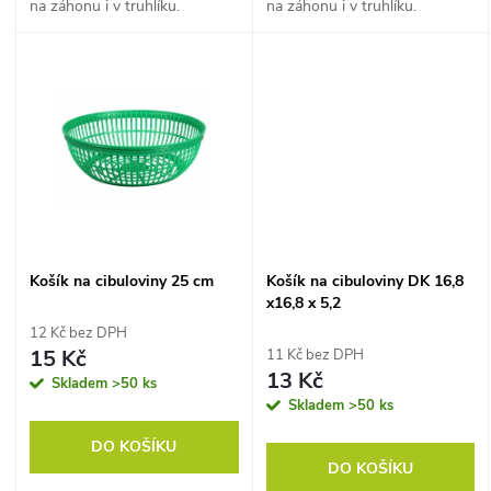
u
na záhonu i v truhlíku.
na záhonu i v truhlíku.
k
k
t
t
ů
ů
Košík na cibuloviny 25 cm
Košík na cibuloviny DK 16,8
x16,8 x 5,2
12 Kč bez DPH
15 Kč
11 Kč bez DPH
13 Kč
Skladem
>50 ks
Skladem
>50 ks
DO KOŠÍKU
DO KOŠÍKU