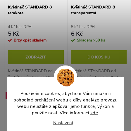
Květináč STANDARD 8
Květináč STANDARD 8
terakota
transparentní
4 Kč bez DPH
5 Kč bez DPH
5 Kč
6 Kč
Brzy opět skladem
Skladem
>50 ks
ZOBRAZIT
DO KOŠÍKU
Květináč STANDARD od
Květináč STANDARD od
českého výrobce DK Plast je
českého výrobce DK Plast je
jednoduchá a spolehlivá
jednoduchá a spolehlivá
klasika pro předpěstování
klasika pro předpěstování
Používáme cookies, abychom Vám umožnili
Akce
Akce
sazenic, přesazování i běžné
sazenic, přesazování i běžné
pohodlné prohlížení webu a díky analýze provozu
pěstování pokojových
pěstování pokojových
webu neustále zlepšovali jeho funkce, výkon a
rostlin.
rostlin.
použitelnost. Více informací
zde
.
Nastavení