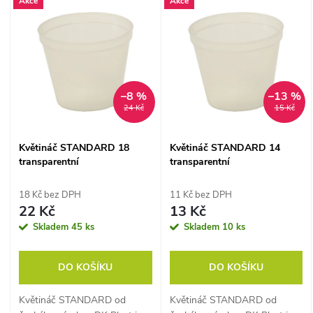
V
Akce
Akce
Nejdražší
z
ý
Abecedně
e
p
n
–8 %
–13 %
i
24 Kč
15 Kč
í
s
Květináč STANDARD 18
Květináč STANDARD 14
p
transparentní
transparentní
p
r
18 Kč bez DPH
11 Kč bez DPH
r
22 Kč
13 Kč
o
Skladem
45 ks
Skladem
10 ks
o
d
DO KOŠÍKU
DO KOŠÍKU
d
u
Květináč STANDARD od
Květináč STANDARD od