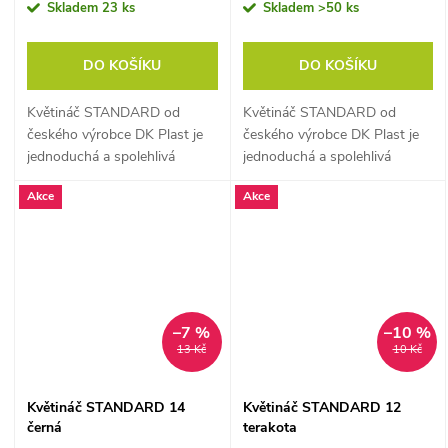
Skladem
23 ks
Skladem
>50 ks
DO KOŠÍKU
DO KOŠÍKU
Květináč STANDARD od
Květináč STANDARD od
českého výrobce DK Plast je
českého výrobce DK Plast je
jednoduchá a spolehlivá
jednoduchá a spolehlivá
klasika pro předpěstování
klasika pro předpěstování
Akce
Akce
sazenic, přesazování i běžné
sazenic, přesazování i běžné
pěstování pokojových
pěstování pokojových
rostlin.
rostlin.
–7 %
–10 %
13 Kč
10 Kč
Květináč STANDARD 14
Květináč STANDARD 12
černá
terakota