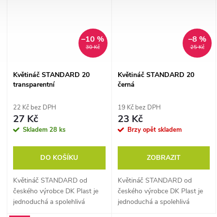
–10 %
–8 %
30 Kč
25 Kč
Květináč STANDARD 20
Květináč STANDARD 20
transparentní
černá
22 Kč bez DPH
19 Kč bez DPH
27 Kč
23 Kč
Skladem
28 ks
Brzy opět skladem
DO KOŠÍKU
ZOBRAZIT
Květináč STANDARD od
Květináč STANDARD od
českého výrobce DK Plast je
českého výrobce DK Plast je
jednoduchá a spolehlivá
jednoduchá a spolehlivá
klasika pro předpěstování
klasika pro předpěstování