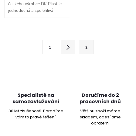
českého výrobce DK Plast je
jednoduchá a spolehlivá
klasika pro předpěstování
sazenic, přesazování i běžné
pěstování pokojových
O
rostlin.
S
v
1
2
t
l
r
á
á
n
d
k
a
o
Specialisté na
Doručíme do 2
samozavlažování
pracovních dnů
v
c
á
30 let zkušeností. Poradíme
Většinu zboží máme
vám to pravé řešení.
skladem, odesíláme
í
n
obratem.
í
p