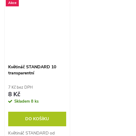
Akce
sazenic, přesazování i běžné
sazenic, přesazování i běžné
pěstování pokojových
pěstování pokojových
rostlin.
rostlin.
Květináč STANDARD 10
transparentní
7 Kč bez DPH
8 Kč
Skladem
8 ks
DO KOŠÍKU
Květináč STANDARD od