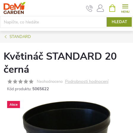
Přejít
NÁKUPNÍ
KOŠÍK
na
obsah
HLEDAT
STANDARD
Květináč STANDARD 20
černá
Podrobnosti hodnocení
Neohodnoceno
Kód produktu:
5065622
Akce