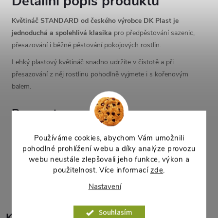
Detailní popis produktu
Květináč STANDARD od českého výrobce DK Plast je
jednoduchá a spolehlivá klasika
pro předpěstování sazenic,
přesazování i běžné pěstování pokojových rostlin.
Lehký plastový květináč snadno udržíte v čistotě a při
přesazování z něj rostlinu pohodlně vyjmete i s kořenovým
balem.
Parametry
průměr: 20 cm
Používáme cookies, abychom Vám umožnili
výška: 15,8 cm
pohodlné prohlížení webu a díky analýze provozu
webu neustále zlepšovali jeho funkce, výkon a
Parametry produktu
použitelnost. Více informací
zde
.
Nastavení
Souhlasím
K tomuto produktu