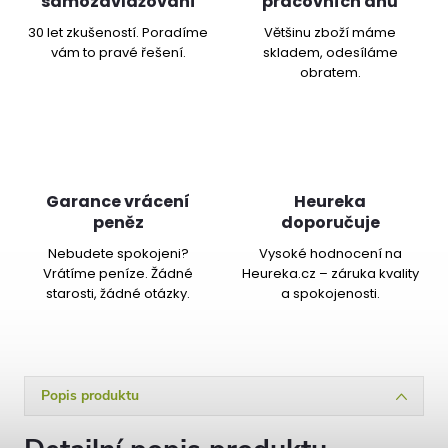
samozavlažování
pracovních dnů
30 let zkušeností. Poradíme
Většinu zboží máme
vám to pravé řešení.
skladem, odesíláme
obratem.
Garance vrácení
Heureka
peněz
doporučuje
Nebudete spokojeni?
Vysoké hodnocení na
Vrátíme peníze. Žádné
Heureka.cz – záruka kvality
starosti, žádné otázky.
a spokojenosti.
Popis produktu