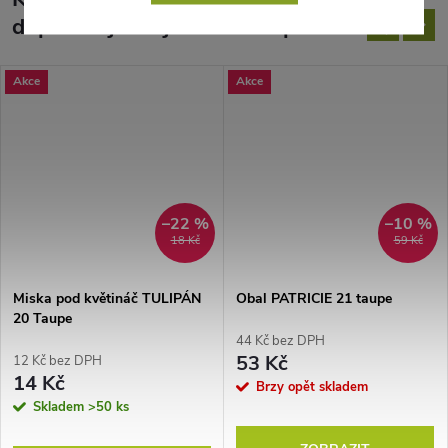
doporučujeme ještě dokoupit
Akce
Akce
–22 %
–10 %
18 Kč
59 Kč
Miska pod květináč TULIPÁN
Obal PATRICIE 21 taupe
20 Taupe
44 Kč bez DPH
53 Kč
12 Kč bez DPH
14 Kč
Brzy opět skladem
Skladem
>50 ks