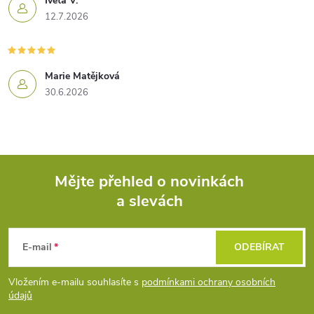
Iveta V.
12.7.2026
Marie Matějková
30.6.2026
Mějte přehled o novinkách
a slevách
Z
á
E-mail
ODEBÍRAT
p
Vložením e-mailu souhlasíte s
podmínkami ochrany osobních
údajů