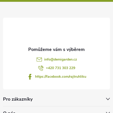
a
t
í
info
@
demigarden.cz
+420 731 303 229
https://facebook.com/rajtruhliku
Pro zákazníky