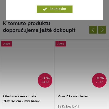
Souhlasím
K tomuto produktu
doporučujeme ještě dokoupit
Akce
Akce
–8 %
–8 %
24 Kč
25 Kč
Obalovací mísa malá
Mísa 23 - mix barev
26x18x6cm - mix barev
19 Kč bez DPH