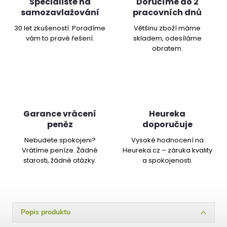
Specialisté na
Doručíme do 2
samozavlažování
pracovních dnů
30 let zkušeností. Poradíme
Většinu zboží máme
vám to pravé řešení.
skladem, odesíláme
obratem.
Garance vrácení
Heureka
peněz
doporučuje
Nebudete spokojeni?
Vysoké hodnocení na
Vrátíme peníze. Žádné
Heureka.cz – záruka kvality
starosti, žádné otázky.
a spokojenosti.
Popis produktu