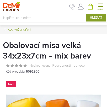
Přejít
NÁKUPNÍ
KOŠÍK
na
obsah
HLEDAT
Kuchyně a vaření
Obalovací mísa velká
34x23x7cm - mix barev
Podrobnosti hodnocení
Neohodnoceno
Kód produktu:
5091900
Akce