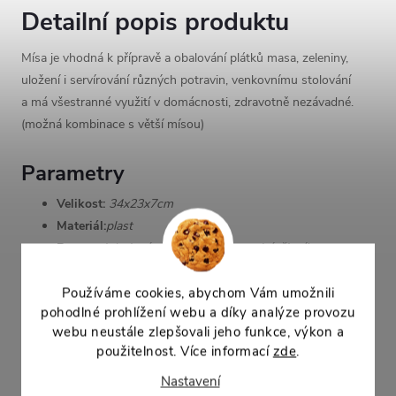
Detailní popis produktu
Mísa je vhodná k přípravě a obalování plátků masa, zeleniny,
uložení i servírování různých potravin, venkovnímu stolování
a má všestranné využití v domácnosti, zdravotně nezávadné.
(možná kombinace s větší mísou)
Parametry
Velikost:
34x23x7cm
Materiál:
plast
Barva:
mix(zelená, oranžová, bílá, modrá, žlutá)
Mísa je dodávána v barvách dle dodavatele, budeme se snažit
Používáme cookies, abychom Vám umožnili
dodat vaši preferovanou barvu kterou lze napsat do
pohodlné prohlížení webu a díky analýze provozu
poznámky k nákupu v sekci "Doprava a platba" při
webu neustále zlepšovali jeho funkce, výkon a
dokončování obědnávky.
použitelnost. Více informací
zde
.
Nastavení
Parametry produktu