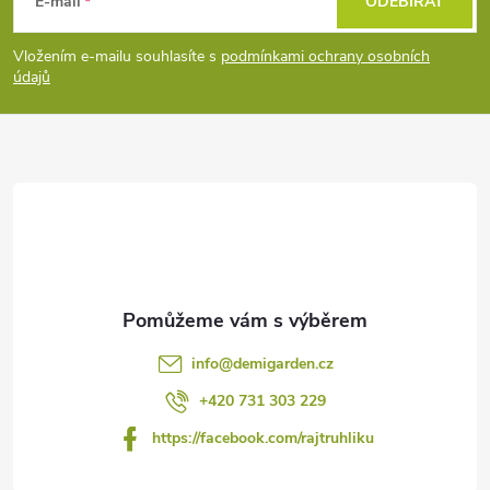
á
E-mail
ODEBÍRAT
p
Vložením e-mailu souhlasíte s
podmínkami ochrany osobních
údajů
a
t
í
info
@
demigarden.cz
+420 731 303 229
https://facebook.com/rajtruhliku