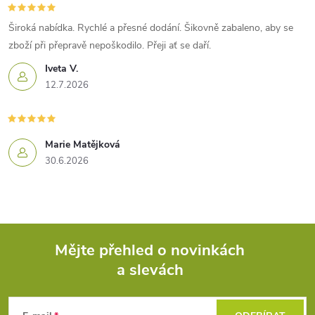
Široká nabídka. Rychlé a přesné dodání. Šikovně zabaleno, aby se
zboží při přepravě nepoškodilo. Přeji ať se daří.
Iveta V.
12.7.2026
Marie Matějková
30.6.2026
Mějte přehled o novinkách
a slevách
Z