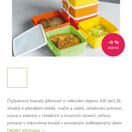
–9 %
162 Kč
Čtyřpatrový hranatý jídlonosič o celkovém objemu 4,8l (4x1,2l),
vhodný k přenášení obědů, svačin a salátů, skladování potravin,
ovoce a zeleniny v chladících a mrazicích boxech, ohřevu
potravin v mikrovlnné troubě s povoleným (odklopeným) víkem.
Detailní informace