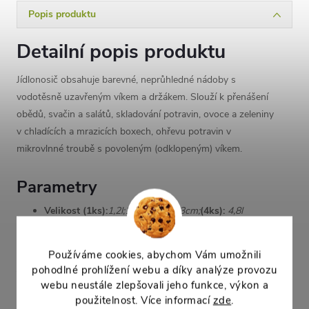
Popis produktu
Detailní popis produktu
Jídlonosič obsahuje barevné, neprůhledné nádoby s
vodotěsně uzavřeným víkem a držákem. Slouží k přenášení
obědů, svačin a salátů, skladování potravin, ovoce a zeleniny
v chladících a mrazicích boxech, ohřevu potravin v
mikrovlnné troubě s povoleným (odklopeným) víkem.
Parametry
Velikost (1ks):
1,2l;
17,2x16,1x6,3cm;
(4ks):
4,8l
Materiál:
plast
Barva:
mix(červená, zelená, oranžová, žlutá)
Používáme cookies, abychom Vám umožnili
Jídlonosič je dodáván v barvách dle dodavatele, budeme se
pohodlné prohlížení webu a díky analýze provozu
webu neustále zlepšovali jeho funkce, výkon a
snažit dodat vaši preferovanou barvu kterou lze napsat do
použitelnost. Více informací
zde
.
poznámky k nákupu v sekci "Doprava a platba" při