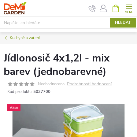
Přejít
NÁKUPNÍ
KOŠÍK
na
obsah
HLEDAT
Kuchyně a vaření
Jídlonosič 4x1,2l - mix
barev (jednobarevné)
Podrobnosti hodnocení
Neohodnoceno
Kód produktu:
5037700
Akce