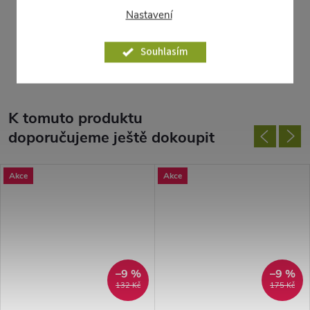
dokončování obědnávky.
Nastavení
Parametry produktu
Souhlasím
K tomuto produktu
doporučujeme ještě dokoupit
Akce
Akce
–9 %
–9 %
132 Kč
175 Kč