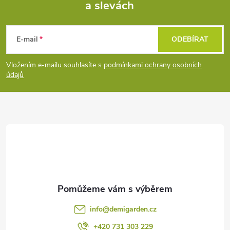
a slevách
Z
á
E-mail
ODEBÍRAT
p
Vložením e-mailu souhlasíte s
podmínkami ochrany osobních
údajů
a
t
í
info
@
demigarden.cz
+420 731 303 229