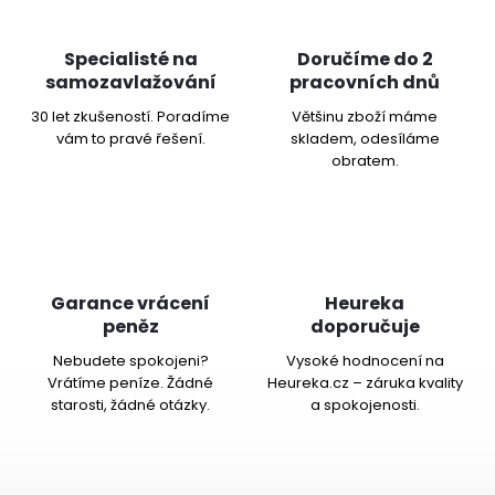
Specialisté na
Doručíme do 2
samozavlažování
pracovních dnů
30 let zkušeností. Poradíme
Většinu zboží máme
vám to pravé řešení.
skladem, odesíláme
obratem.
Garance vrácení
Heureka
peněz
doporučuje
Nebudete spokojeni?
Vysoké hodnocení na
Vrátíme peníze. Žádné
Heureka.cz – záruka kvality
starosti, žádné otázky.
a spokojenosti.