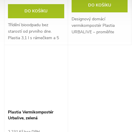
DO KOŠÍKU
DO KOŠÍKU
Designový domácí
Třídění bioodpadu bez
vermikompostér Plastia
starostí od prvního dne.
URBALIVE – proměňte
Plastia 3,1 l s rámečkem a 5
kuchyňský bioodpad na
sáčky v balení, kombinace
organické hnojivo přímo
taupe a slonové kosti.
doma.
Plastia Vermikompostér
Urbalive, zelená
2 231 Kč bez DPH