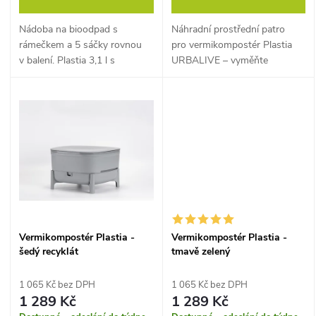
u
u
Nádoba na bioodpad s
Náhradní prostřední patro
k
rámečkem a 5 sáčky rovnou
pro vermikompostér Plastia
k
v balení. Plastia 3,1 l s
URBALIVE – vyměňte
přírodní texturou kávové
opotřebené patro nebo
t
sedliny – hned připravená.
rozšiřte kapacitu.
t
ů
ů
Vermikompostér Plastia -
Vermikompostér Plastia -
šedý recyklát
tmavě zelený
1 065 Kč bez DPH
1 065 Kč bez DPH
1 289 Kč
1 289 Kč