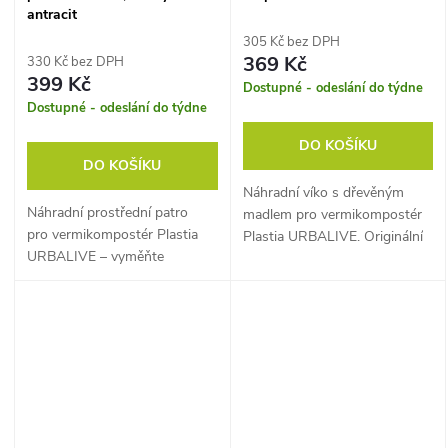
antracit
305 Kč bez DPH
369 Kč
330 Kč bez DPH
399 Kč
Dostupné - odeslání do týdne
Dostupné - odeslání do týdne
DO KOŠÍKU
DO KOŠÍKU
Náhradní víko s dřevěným
Náhradní prostřední patro
madlem pro vermikompostér
pro vermikompostér Plastia
Plastia URBALIVE. Originální
URBALIVE – vyměňte
díl pro zachování funkcí
opotřebené patro nebo
kompostéru.
rozšiřte kapacitu.