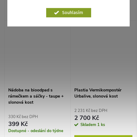
vermikompostér Plastia
s rámečkem a 5 sáčky.
URBALIVE – proměňte
Souhlasím
Plastia 3,1 l, slonová kost –
kuchyňský bioodpad na
hned připravená.
organické hnojivo přímo
doma.
Nádoba na bioodpad s
Plastia Vermikompostér
rámečkem a sáčky - taupe +
Urbalive, slonová kost
slonová kost
2 231 Kč bez DPH
2 700 Kč
330 Kč bez DPH
399 Kč
Skladem
1 ks
Dostupné - odeslání do týdne