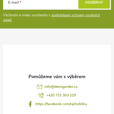
á
E-mail
ODEBÍRAT
p
Vložením e-mailu souhlasíte s
podmínkami ochrany osobních
údajů
a
t
í
info
@
demigarden.cz
+420 731 303 229
https://facebook.com/rajtruhliku