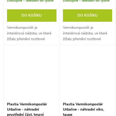
Dostupné - odeslání do týdne
Dostupné - odeslání do týdne
DO KOŠÍKU
DO KOŠÍKU
Vermikompostér je
Vermikompostér je
interiérová nádoba, ve které
interiérová nádoba, ve které
žížaly přemění rostlinné
žížaly přemění rostlinné
zbytky z domácnosti na
zbytky z domácnosti na
vermikompost a žížalí čaj.
vermikompost a žížalí čaj.
Plastia Vermikompostér
Plastia Vermikompostér
Urbalive - náhradní
Urbalive - náhradní víko,
prostřední část, tmavý
taupe