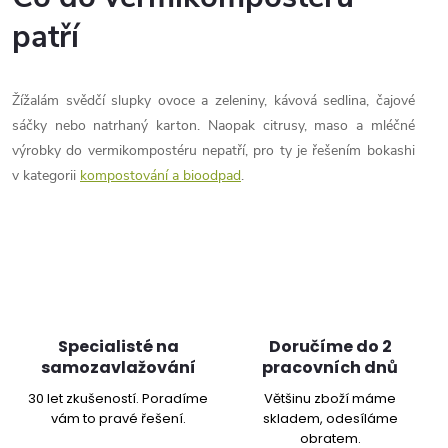
i
patří
s
u
Žížalám svědčí slupky ovoce a zeleniny, kávová sedlina, čajové
sáčky nebo natrhaný karton. Naopak citrusy, maso a mléčné
výrobky do vermikompostéru nepatří, pro ty je řešením bokashi
v kategorii
kompostování a bioodpad
.
Specialisté na
Doručíme do 2
samozavlažování
pracovních dnů
30 let zkušeností. Poradíme
Většinu zboží máme
vám to pravé řešení.
skladem, odesíláme
obratem.