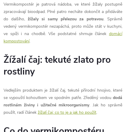
Vermikompostér je patrová nádoba, ve které žížaly postupně
a
o
zpracovávají bioodpad. Plné patro necháte dokončit a přidáváte
v
c
do dalšího,
žížaly si samy přelezou za potravou
. Správně
á
vedený vermikompostér nezapáchá, proto může stát v kuchyni,
í
n
ve spíži i na chodbě. Vše podstatné shrnuje článek
domácí
í
p
kompostování
.
r
Žížalí čaj: tekuté zlato pro
v
rostliny
k
y
Vedlejším produktem je žížalí čaj, tekuté přírodní hnojivo, které
se vypouští kohoutkem ve spodním patře. Zředěný vodou
dodá
v
rostlinám živiny i užitečné mikroorganismy
. Jak ho správně
ý
použít, radí článek
žížalí čaj: co to je a jak ho použít
.
p
Co do vermikompostéru