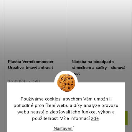
organické hnojivo přímo
organické hnojivo přímo
doma.
doma.
Plastia Vermikompostér
Nádoba na bioodpad s
Urbalive, tmavý antracit
rámečkem a sáčky - slonová
kost
2 231 Kč bez DPH
2 700 Kč
330 Kč bez DPH
399 Kč
Skladem
1 ks
Používáme cookies, abychom Vám umožnili
Dostupné - odeslání do týdne
pohodlné prohlížení webu a díky analýze provozu
webu neustále zlepšovali jeho funkce, výkon a
DO KOŠÍKU
DO KOŠÍKU
použitelnost. Více informací
zde
.
Designový domácí
Nastavení
Nádoba na bioodpad rovnou