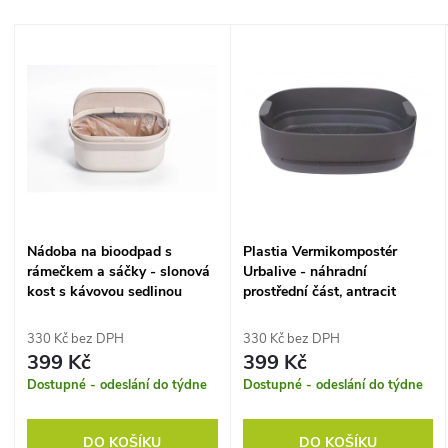
a
Nejlevnější
V
Nejdražší
z
ý
Abecedně
e
p
n
i
í
s
Nádoba na bioodpad s
Plastia Vermikompostér
p
rámečkem a sáčky - slonová
Urbalive - náhradní
p
kost s kávovou sedlinou
prostřední část, antracit
r
r
330 Kč bez DPH
330 Kč bez DPH
o
399 Kč
399 Kč
o
Dostupné - odeslání do týdne
Dostupné - odeslání do týdne
d
d
DO KOŠÍKU
DO KOŠÍKU