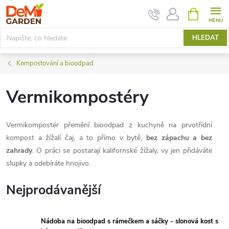
Přejít
NÁKUPNÍ
KOŠÍK
na
obsah
HLEDAT
Kompostování a bioodpad
Vermikompostéry
Vermikompostér přemění bioodpad z kuchyně na prvotřídní
kompost a žížalí čaj, a to přímo v bytě,
bez zápachu a bez
zahrady
. O práci se postarají kalifornské žížaly, vy jen přidáváte
slupky a odebíráte hnojivo.
Nejprodávanější
Nádoba na bioodpad s rámečkem a sáčky - slonová kost s