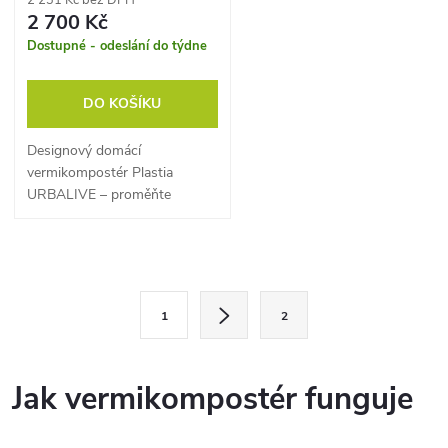
2 700 Kč
Dostupné - odeslání do týdne
DO KOŠÍKU
Designový domácí
vermikompostér Plastia
URBALIVE – proměňte
kuchyňský bioodpad na
organické hnojivo přímo
doma.
O
S
v
1
2
t
l
r
á
á
Jak vermikompostér funguje
n
d
k