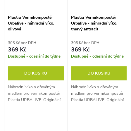
Plastia Vermikompostér
Plastia Vermikompostér
Urbalive - náhradní víko,
Urbalive - náhradní víko,
olivová
tmavý antracit
305 Kč bez DPH
305 Kč bez DPH
369 Kč
369 Kč
Dostupné - odeslání do týdne
Dostupné - odeslání do týdne
DO KOŠÍKU
DO KOŠÍKU
Náhradní víko s dřevěným
Náhradní víko s dřevěným
madlem pro vermikompostér
madlem pro vermikompostér
Plastia URBALIVE. Originální
Plastia URBALIVE. Originální
díl pro zachování funkcí
díl pro zachování funkcí
kompostéru.
kompostéru.