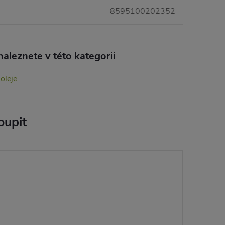
8595100202352
aleznete v této kategorii
 oleje
oupit