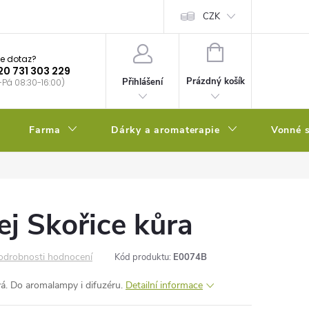
bstrátu
Kalendář výsevů
CZK
NÁKUPNÍ
e dotaz?
KOŠÍK
20 731 303 229
Prázdný košík
Přihlášení
-Pá 08:30-16:00)
Farma
Dárky a aromaterapie
Vonné s
ej Skořice kůra
odrobnosti hodnocení
Kód produktu:
E0074B
ivá. Do aromalampy i difuzéru.
Detailní informace