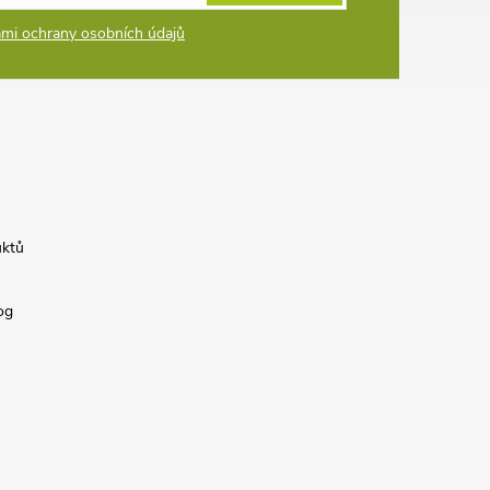
mi ochrany osobních údajů
uktů
og