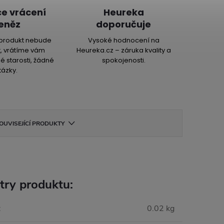
e vrácení
Heureka
eněz
doporučuje
produkt nebude
Vysoké hodnocení na
, vrátíme vám
Heureka.cz – záruka kvality a
é starosti, žádné
spokojenosti.
tázky.
OUVISEJÍCÍ PRODUKTY
try produktu:
:
0.02 kg