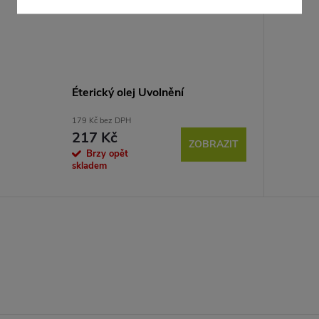
Éterický olej Uvolnění
179 Kč bez DPH
217 Kč
ZOBRAZIT
Brzy opět
skladem