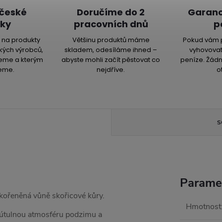
 české
Doručíme do 2
Garanc
ky
pracovních dnů
p
na produkty
Většinu produktů máme
Pokud vám 
kých výrobců,
skladem, odesíláme ihned –
vyhovovat
jeme a kterým
abyste mohli začít pěstovat co
peníze. Žádn
eme.
nejdříve.
o
S
Parame
kořeněná vůně skořicové kůry.
Hmotnost
útulnou atmosféru podzimu a