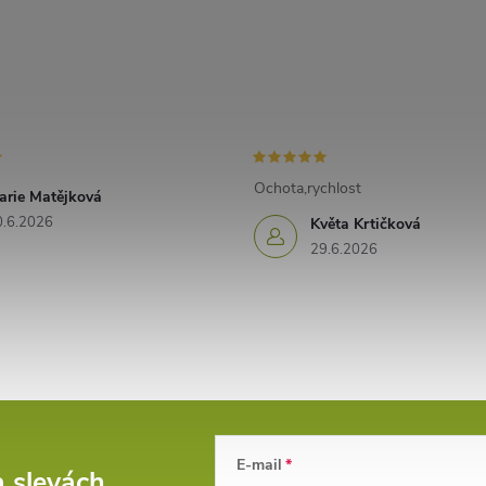
Ochota,rychlost
arie Matějková
0.6.2026
Květa Krtičková
29.6.2026
E-mail
a slevách