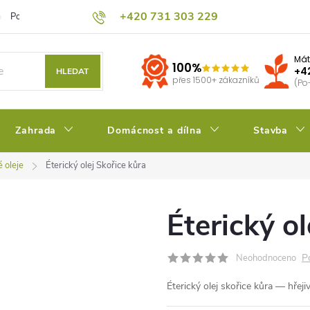
+420 731 303 229
Podmínky ochrany osobních údajů
Pěstitelský blog
Kalkulačka su
Mát
100%
+4
HLEDAT
přes 1500+ zákazníků
(Po
Zahrada
Domácnost a dílna
Stavba
é oleje
Éterický olej Skořice kůra
Éterický ol
P
Neohodnoceno
Éterický olej skořice kůra — hřej