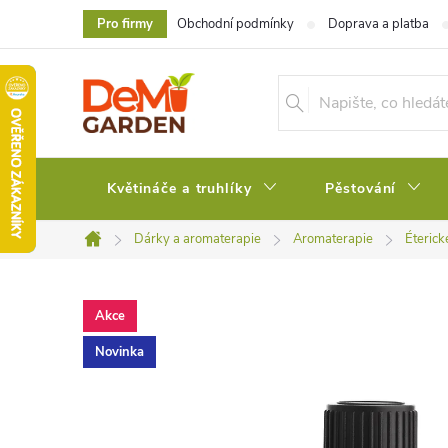
Přejít
Pro firmy
Obchodní podmínky
Doprava a platba
na
obsah
Květináče a truhlíky
Pěstování
Dárky a aromaterapie
Aromaterapie
Éterick
Domů
Akce
Novinka