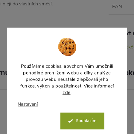
 oleji do vlastních směsí.
EAN
:
Produkt n
Éterické
Používáme cookies, abychom Vám umožnili
muto produktu doporučujeme ještě dok
pohodlné prohlížení webu a díky analýze
provozu webu neustále zlepšovali jeho
funkce, výkon a použitelnost. Více informací
zde
.
Nastavení
Souhlasím