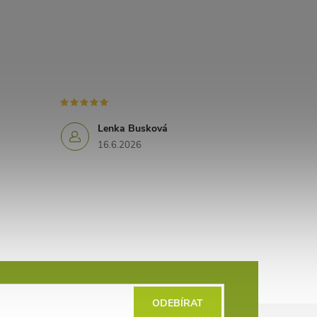
Lenka Busková
16.6.2026
ODEBÍRAT