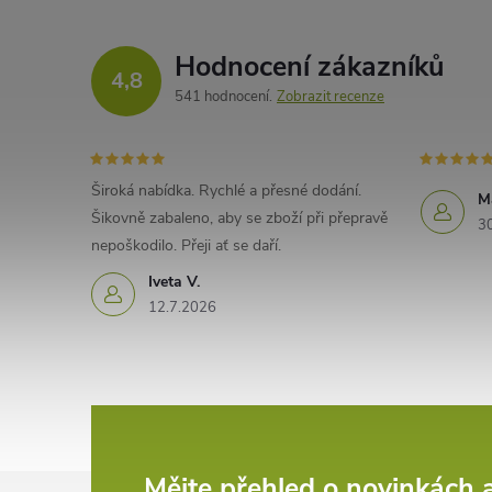
Hodnocení zákazníků
4,8
541 hodnocení
Zobrazit recenze
Široká nabídka. Rychlé a přesné dodání.
M
Šikovně zabaleno, aby se zboží při přepravě
3
nepoškodilo. Přeji ať se daří.
Iveta V.
12.7.2026
Mějte přehled o novinkách