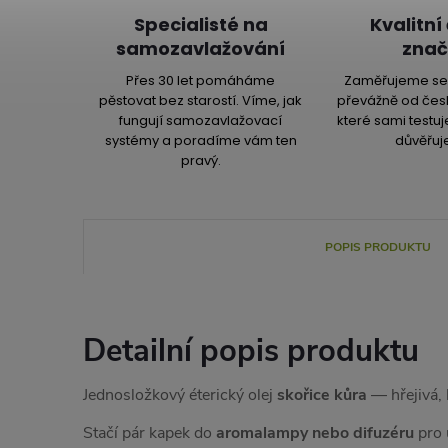
Specialisté na
Kvalitní
samozavlažování
znač
Přes 30 let pomáháme
Zaměřujeme se 
pěstovat bez starostí. Víme, jak
převážně od čes
fungují samozavlažovací
které sami testu
systémy a poradíme vám ten
důvěřuj
pravý.
POPIS PRODUKTU
Detailní popis produktu
Jednosložkový éterický olej
skořice kůra
— hřejivá, 
Stačí pár kapek do
aromalampy nebo difuzéru
pro 