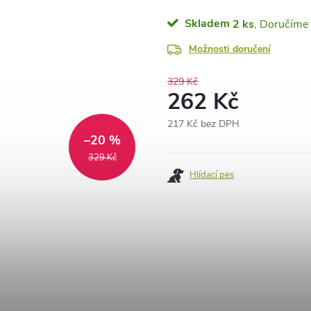
Skladem
2 ks
Možnosti doručení
329 Kč
262 Kč
217 Kč bez DPH
–20 %
Měrná
cena:
329 Kč
Hlídací pes