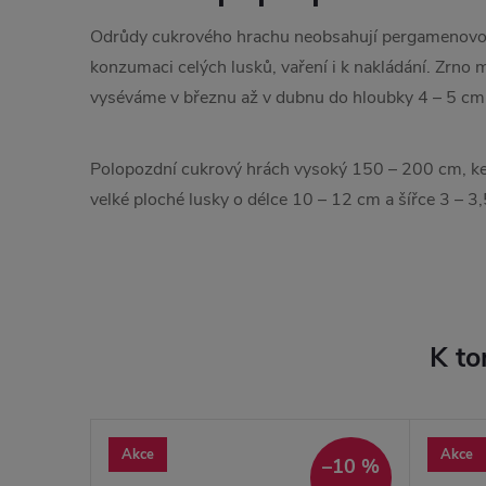
Odrůdy cukrového hrachu neobsahují pergamenovou 
konzumaci celých lusků, vaření i k nakládání. Zrno 
vyséváme v březnu až v dubnu do hloubky 4 – 5 cm
Polopozdní cukrový hrách vysoký 150 – 200 cm, ke
velké ploché lusky o délce 10 – 12 cm a šířce 3 – 3
K to
Akce
Akce
–10 %