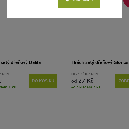
25 Kč
setý dřeňový Dalila
Hrách setý dřeňový Glorios
ez DPH
od 24 Kč bez DPH
č
27 Kč
od
DO KOŠÍKU
ZOBR
adem
1 ks
Skladem
2 ks