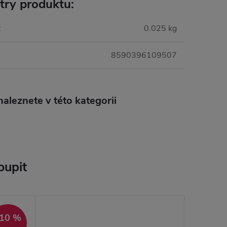
try produktu:
:
0.025 kg
8590396109507
aleznete v této kategorii
oupit
10 %