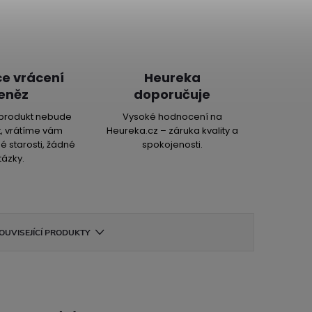
e vrácení
Heureka
eněz
doporučuje
produkt nebude
Vysoké hodnocení na
, vrátíme vám
Heureka.cz – záruka kvality a
é starosti, žádné
spokojenosti.
tázky.
OUVISEJÍCÍ PRODUKTY