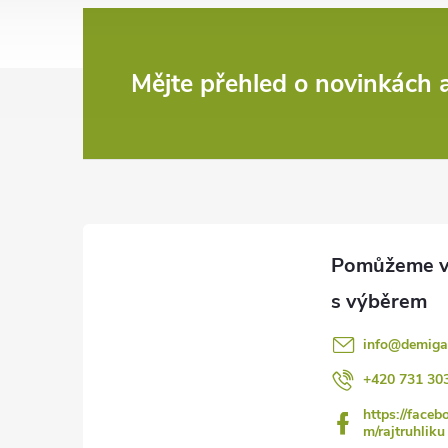
Z
Mějte přehled o novinkách
á
p
a
t
í
info
@
demiga
+420 731 30
https://faceb
m/rajtruhliku