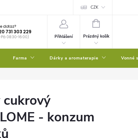
bstrátu
Kalendář výsevů
CZK
NÁKUPNÍ
e dotaz?
KOŠÍK
20 731 303 229
Prázdný košík
Přihlášení
-Pá 08:30-16:00)
Farma
Dárky a aromaterapie
Vonné s
 cukrový
OME - konzum
ků