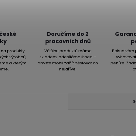
 české
Doručíme do 2
Garanc
ky
pracovních dnů
p
na produkty
Většinu produktů máme
Pokud vám 
kých výrobců,
skladem, odesíláme ihned –
vyhovovat
jeme a kterým
abyste mohli začít pěstovat co
peníze. Žádn
eme.
nejdříve.
o
S