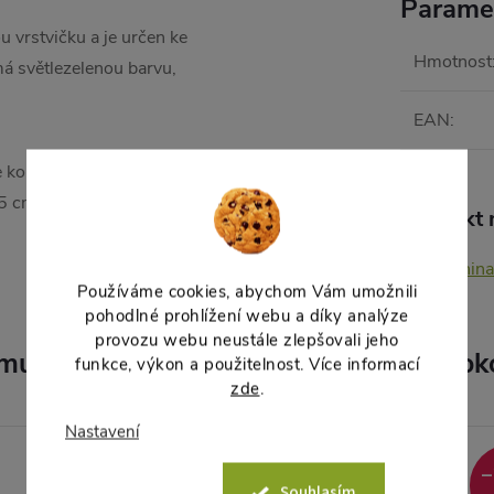
Parame
vrstvičku a je určen ke
Hmotnost
má světlezelenou barvu,
EAN
:
 konzumaci se používají celé
,5 cm.
Produkt n
Zelenina
Používáme cookies, abychom Vám umožnili
pohodlné prohlížení webu a díky analýze
provozu webu neustále zlepšovali jeho
muto produktu doporučujeme ještě dok
funkce, výkon a použitelnost. Více informací
zde
.
Nastavení
Akce
–8 %
–
Souhlasím