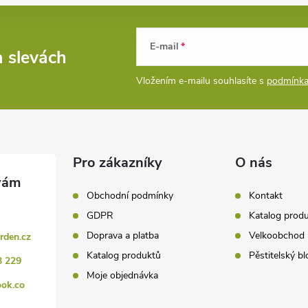
E-mail
a slevách
Vložením e-mailu souhlasíte s
podmínka
Pro zákazníky
O nás
Obchodní podmínky
Kontakt
GDPR
Katalog prod
Doprava a platba
Velkoobchod
rden.cz
Katalog produktů
Pěstitelský bl
3 229
Moje objednávka
ook.co