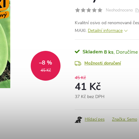
P
Neohodnoceno
Kvalitní osivo od renomované č
MAXI.
Detailní informace
Skladem
8 ks
–8 %
Možnosti doručení
45 Kč
45 Kč
41 Kč
37 Kč bez DPH
Měrná
cena:
Hlídací pes
Značka:
Semo