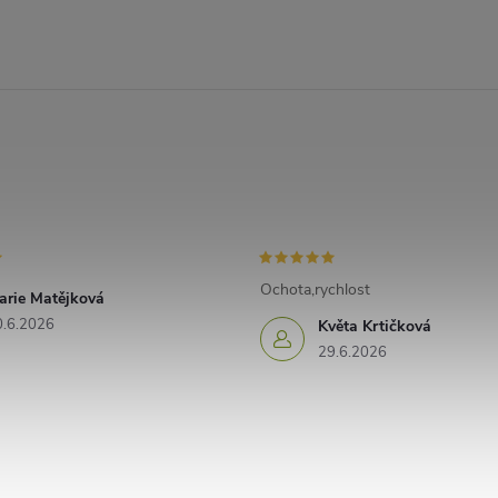
Ochota,rychlost
arie Matějková
0.6.2026
Květa Krtičková
29.6.2026