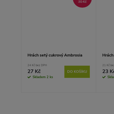
30 Kč
Hrách setý cukrový Ambrosia
Hrách 
24 Kč bez DPH
21 Kč b
27 Kč
23 K
DO KOŠÍKU
Skladem
2 ks
Skl