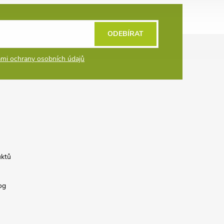
ODEBÍRAT
mi ochrany osobních údajů
uktů
og