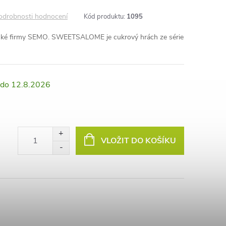
odrobnosti hodnocení
Kód produktu:
1095
eské firmy SEMO. SWEETSALOME je cukrový hrách ze série
12.8.2026
VLOŽIT DO KOŠÍKU