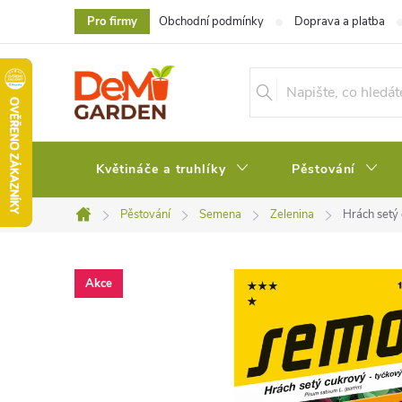
Přejít
Pro firmy
Obchodní podmínky
Doprava a platba
na
obsah
Květináče a truhlíky
Pěstování
Pěstování
Semena
Zelenina
Hrách setý
Domů
Akce