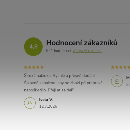
Hodnocení zákazníků
4,8
541 hodnocení
Zobrazit recenze
Široká nabídka. Rychlé a přesné dodání.
M
Šikovně zabaleno, aby se zboží při přepravě
3
nepoškodilo. Přeji ať se daří.
Iveta V.
12.7.2026