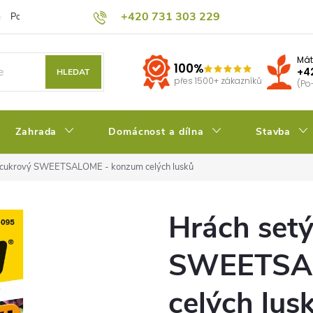
+420 731 303 229
Podmínky ochrany osobních údajů
Pěstitelský blog
Kalkulačka su
Mát
100%
+4
HLEDAT
přes 1500+ zákazníků
(Po
Zahrada
Domácnost a dílna
Stavba
 cukrový SWEETSALOME - konzum celých lusků
Hrách setý
SWEETSAL
celých lus