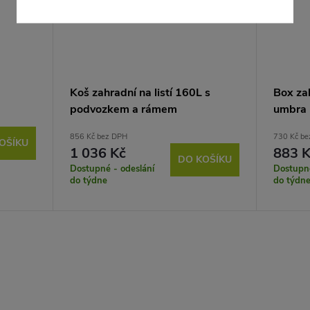
Koš zahradní na listí 160L s
Box z
podvozkem a rámem
umbra
856 Kč bez DPH
730 Kč be
OŠÍKU
1 036 Kč
883 K
DO KOŠÍKU
Dostupné - odeslání
Dostupné
do týdne
do týdn