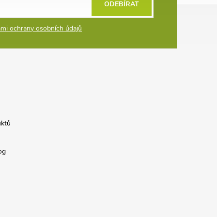
ODEBÍRAT
mi ochrany osobních údajů
uktů
og