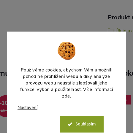
Produkt n
Úklid a
Používáme cookies, abychom Vám umožnili
muto produktu doporučujeme ještě dok
pohodlné prohlížení webu a díky analýze
provozu webu neustále zlepšovali jeho
funkce, výkon a použitelnost. Více informací
zde
.
Akce
Akce
–10 %
–14 %
Nastavení
197 Kč
1 218 Kč
Souhlasím