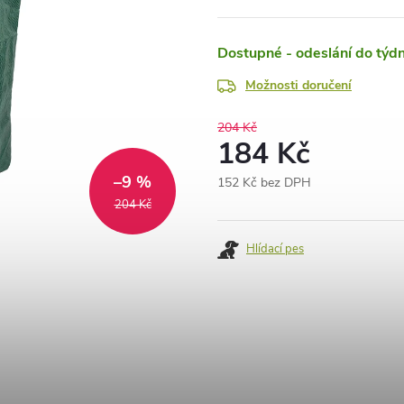
Dostupné - odeslání do týd
Možnosti doručení
204 Kč
184 Kč
–9 %
152 Kč bez DPH
Měrná
204 Kč
cena:
Hlídací pes