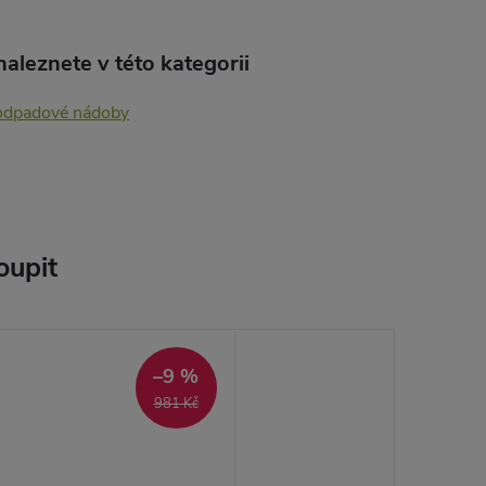
aleznete v této kategorii
 odpadové nádoby
oupit
–9 %
981 Kč