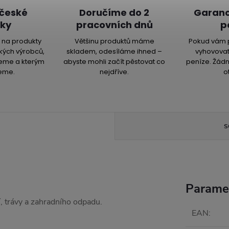
 české
Doručíme do 2
Garanc
ky
pracovních dnů
p
na produkty
Většinu produktů máme
Pokud vám 
kých výrobců,
skladem, odesíláme ihned –
vyhovovat
jeme a kterým
abyste mohli začít pěstovat co
peníze. Žádn
eme.
nejdříve.
o
S
Parame
í, trávy a zahradního odpadu.
EAN
: