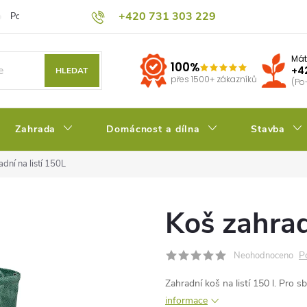
+420 731 303 229
Podmínky ochrany osobních údajů
Pěstitelský blog
Kalkulačka su
Mát
100%
+4
HLEDAT
přes 1500+ zákazníků
(Po
Zahrada
Domácnost a dílna
Stavba
dní na listí 150L
Koš zahrad
P
Neohodnoceno
Zahradní koš na listí 150 l. Pro s
informace