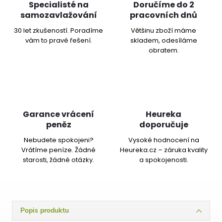
Specialisté na
Doručíme do 2
samozavlažování
pracovních dnů
30 let zkušeností. Poradíme
Většinu zboží máme
vám to pravé řešení.
skladem, odesíláme
obratem.
Garance vrácení
Heureka
peněz
doporučuje
Nebudete spokojeni?
Vysoké hodnocení na
Vrátíme peníze. Žádné
Heureka.cz – záruka kvality
starosti, žádné otázky.
a spokojenosti.
Popis produktu