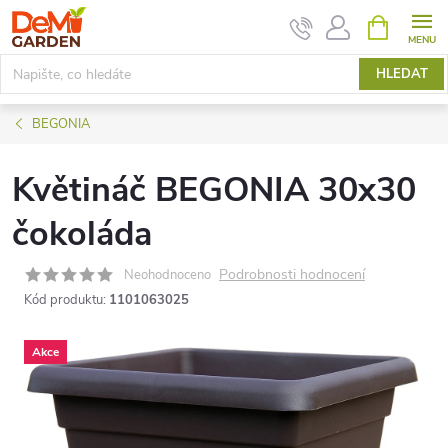
Přejít
NÁKUPNÍ
KOŠÍK
na
obsah
HLEDAT
BEGONIA
Květináč BEGONIA 30x30
čokoláda
Podrobnosti hodnocení
Neohodnoceno
Kód produktu:
1101063025
Akce