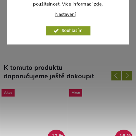
Vnitřní průměr dna:
19,5 cm
použitelnost. Více informací
zde
.
Ke květináči jsou k dispozici také podmisky LOTOS 30x30
Nastavení
čokoláda – prodávají se zvlášť.
Souhlasím
Parametry produktu
K tomuto produktu
doporučujeme ještě dokoupit
Akce
Akce