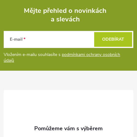
Mějte přehled o novinkách
a slevách
Z
á
E-mail
ODEBÍRAT
p
Vložením e-mailu souhlasíte s
podmínkami ochrany osobních
údajů
a
t
í