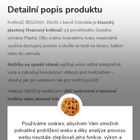
Detailní popis produktu
Květináč BEGONIA 30x30 v barvě čokoláda je
klasický
plastový čtvercový květináč
od prověřeného českého
výrobce Plastia. Díky svému hranatému tvaru maximálně
využívá dostupný prostor a skvěle se hodí na terasu, balkón
nebo do zahrady.
Nožičky na spodní straně
zajišťují volný odtok přebytečné
vody a zabraňují kondenzaci vlhkosti pod květináčem –
vhodný jak pro venkovní, tak pro vnitřní použití.
Velikost 30x30 je ideální pro
větší balkonové a terasové
rostliny nebo okrasné trávy
.
Rozměry
Používáme cookies, abychom Vám umožnili
Horní rozměr:
30,0 × 30,0 cm
pohodlné prohlížení webu a díky analýze provozu
Výška:
24,5 cm
webu neustále zlepšovali jeho funkce, výkon a