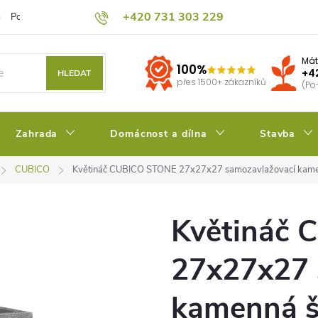
+420 731 303 229
Podmínky ochrany osobních údajů
Pěstitelský blog
Kalkulačka su
Mát
100%
+4
HLEDAT
přes 1500+ zákazníků
(Po
Zahrada
Domácnost a dílna
Stavba
CUBICO
Květináč CUBICO STONE 27x27x27 samozavlažovací kam
Květináč
27x27x27 
kamenná 