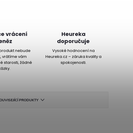
e vrácení
Heureka
eněz
doporučuje
produkt nebude
Vysoké hodnocení na
, vrátíme vám
Heureka.cz – záruka kvality a
é starosti, žádné
spokojenosti.
tázky.
OUVISEJÍCÍ PRODUKTY