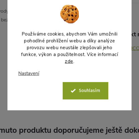
ody. UV stabilní materiál a
 beze změny.
Produkt n
Používáme cookies, abychom Vám umožnili
pohodlné prohlížení webu a díky analýze
provozu webu neustále zlepšovali jeho
CUBIC
funkce, výkon a použitelnost. Více informací
zde
.
Nastavení
Souhlasím
muto produktu doporučujeme ještě dok