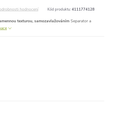
odrobnosti hodnocení
Kód produktu:
4111774128
 kamennou texturou, samozavlažováním
Separator a
mace