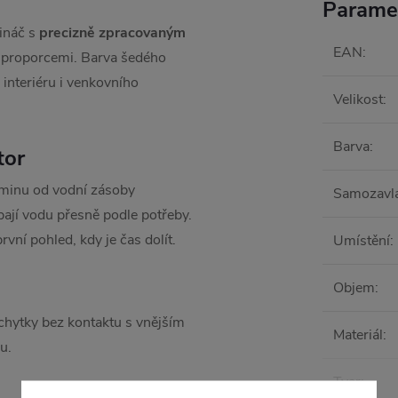
Parame
ináč s
precizně zpracovaným
EAN
:
 proporcemi. Barva šedého
 interiéru i venkovního
Velikost
:
Barva
:
tor
minu od vodní zásoby
Samozavl
ají vodu přesně podle potřeby.
vní pohled, kdy je čas dolít.
Umístění
:
Objem
:
chytky bez kontaktu s vnějším
Materiál
:
u.
Tvar
: