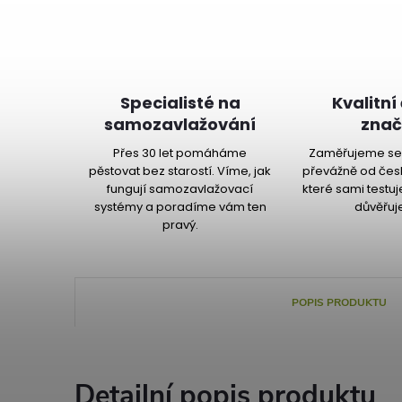
Specialisté na
Kvalitní
samozavlažování
znač
Přes 30 let pomáháme
Zaměřujeme se 
pěstovat bez starostí. Víme, jak
převážně od čes
fungují samozavlažovací
které sami testu
systémy a poradíme vám ten
důvěřuj
pravý.
POPIS PRODUKTU
Detailní popis produktu