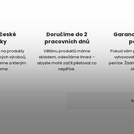
 české
Doručíme do 2
Garanc
ky
pracovních dnů
p
na produkty
Většinu produktů máme
Pokud vám 
kých výrobců,
skladem, odesíláme ihned –
vyhovovat
jeme a kterým
abyste mohli začít pěstovat co
peníze. Žádn
eme.
nejdříve.
o
S