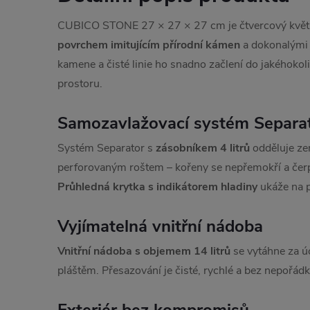
CUBICO STONE 27 × 27 × 27 cm je čtvercový květ
povrchem imitujícím přírodní kámen
a dokonalými
kamene a čisté linie ho snadno začlení do jakéhokoli
prostoru.
Samozavlažovací systém Separa
Systém Separator s
zásobníkem 4 litrů
odděluje ze
perforovaným roštem – kořeny se nepřemokří a čerp
Průhledná krytka s indikátorem hladiny
ukáže na pr
Vyjímatelná vnitřní nádoba
Vnitřní nádoba s objemem 14 litrů
se vytáhne za ú
pláštěm. Přesazování je čisté, rychlé a bez nepořádk