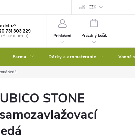
bstrátu
Kalendář výsevů
CZK
NÁKUPNÍ
e dotaz?
KOŠÍK
20 731 303 229
Prázdný košík
Přihlášení
-Pá 08:30-16:00)
Farma
Dárky a aromaterapie
Vonné s
enná šedá
 CUBICO STONE
samozavlažovací
šedá