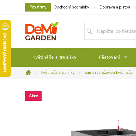
Přejít
Pro firmy
Obchodní podmínky
Doprava a platba
na
obsah
Květináče a truhlíky
Pěstování
Květináče a truhlíky
Samozavlažovací květináče
Domů
Akce