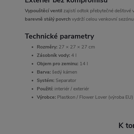
Exteriér bez kompromisů
Vypouštěcí ventil
zajistí odtok přebytečné dešťové v
barevně stálý povrch
vydrží celou venkovní sezónu
Technické parametry
Rozměry:
27 × 27 × 27 cm
Zásobník vody:
4 l
Objem pro zeminu:
14 l
Barva:
šedý kámen
Systém:
Separator
Použití:
interiér / exteriér
Výrobce:
Plastkon / Flower Lover (výroba EU)
K to