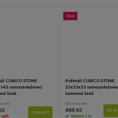
Akce
náč CUBICO STONE
Květináč CUBICO STONE
x42 samozavlažovací
33x33x33 samozavlažovac
ná šedá
kamenná šedá
bez DPH
826 Kč bez DPH
Kč
999 Kč
DO KO
ZOBRAZIT
y opět
Skladem
1 ks