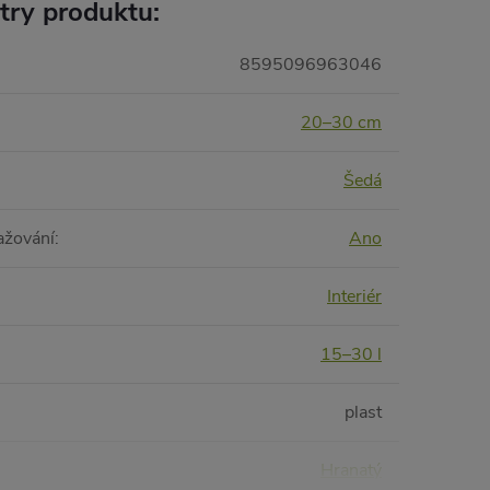
try produktu:
8595096963046
20–30 cm
Šedá
ažování
:
Ano
Interiér
15–30 l
plast
Hranatý