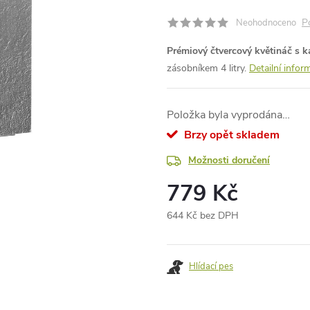
P
Neohodnoceno
Prémiový čtvercový květináč s
zásobníkem 4 litry.
Detailní infor
Položka byla vyprodána…
Brzy opět skladem
Možnosti doručení
779 Kč
644 Kč bez DPH
Měrná
cena:
Hlídací pes