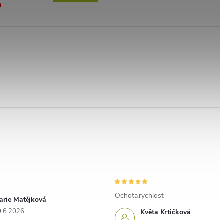
m
Ochota,rychlost
arie Matějková
0.6.2026
Květa Krtičková