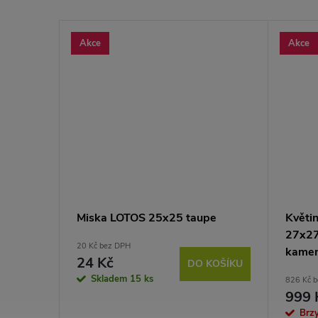
Akce
Akce
Miska LOTOS 25x25 taupe
Květi
27x27
20 Kč bez DPH
kamen
24 Kč
DO KOŠÍKU
Skladem
15 ks
826 Kč 
999 
Brz