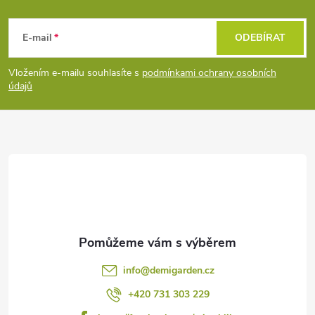
Z
á
E-mail
ODEBÍRAT
p
Vložením e-mailu souhlasíte s
podmínkami ochrany osobních
údajů
a
t
í
info
@
demigarden.cz
+420 731 303 229