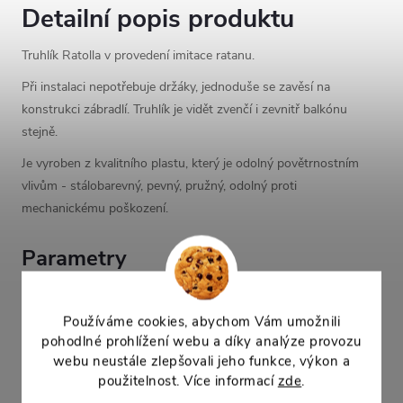
Detailní popis produktu
Truhlík Ratolla v provedení imitace ratanu.
Při instalaci nepotřebuje držáky, jednoduše se zavěsí na
konstrukci zábradlí. Truhlík je vidět zvenčí i zevnitř balkónu
stejně.
Je vyroben z kvalitního plastu, který je odolný povětrnostním
vlivům - stálobarevný, pevný, pružný, odolný proti
mechanickému poškození.
Parametry
materiál: plast
délka: 29,8cm
Používáme cookies, abychom Vám umožnili
výška: 22,5cm
pohodlné prohlížení webu a díky analýze provozu
šířka: 24,2cm
webu neustále zlepšovali jeho funkce, výkon a
objem: 6l
použitelnost. Více informací
zde
.