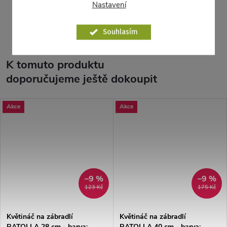
Nastavení
Parametry produktu
Souhlasím
K tomuto produktu
doporučujeme ještě dokoupit
Akce
Akce
–9 %
–9 %
123 Kč
175 Kč
Květináč na zábradlí
Květináč na zábradlí
RATOLLA 28 cm - barva:
RATOLLA 40 cm - barva: