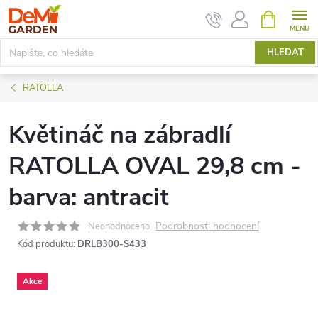
Přejít
NÁKUPNÍ
KOŠÍK
na
obsah
HLEDAT
RATOLLA
Květináč na zábradlí
RATOLLA OVAL 29,8 cm -
barva: antracit
Podrobnosti hodnocení
Neohodnoceno
Kód produktu:
DRLB300-S433
Akce