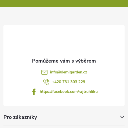
a
t
í
info
@
demigarden.cz
+420 731 303 229
https://facebook.com/rajtruhliku
Pro zákazníky