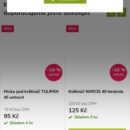
K tomuto produktu
doporučujeme ještě dokoupit
Akce
Akce
–16 %
–16 %
114 Kč
149 Kč
Miska pod květináč TULIPÁN
Květináč NARCIS 40 terakota
45 antracit
103 Kč bez DPH
125 Kč
79 Kč bez DPH
95 Kč
Skladem
9 ks
Skladem
4 ks