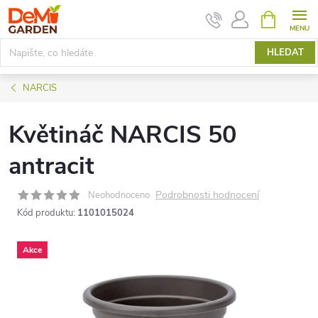
Přejít
NÁKUPNÍ
KOŠÍK
na
obsah
HLEDAT
NARCIS
Květináč NARCIS 50
antracit
Podrobnosti hodnocení
Neohodnoceno
Kód produktu:
1101015024
Akce