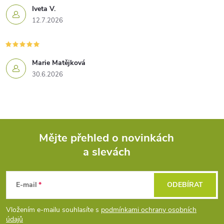
Iveta V.
12.7.2026
Marie Matějková
30.6.2026
Mějte přehled o novinkách
a slevách
Z
á
E-mail
ODEBÍRAT
p
Vložením e-mailu souhlasíte s
podmínkami ochrany osobních
údajů