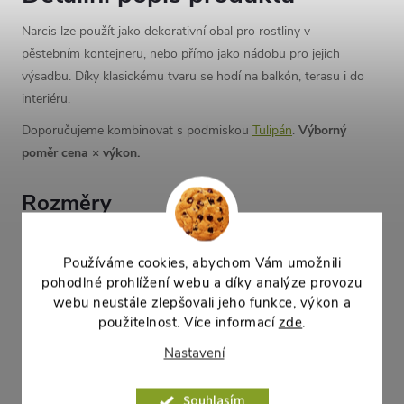
Narcis lze použít jako dekorativní obal pro rostliny v
pěstebním kontejneru, nebo přímo jako nádobu pro jejich
výsadbu. Díky klasickému tvaru se hodí na balkón, terasu i do
interiéru.
Doporučujeme kombinovat s podmiskou
Tulipán
.
Výborný
poměr cena × výkon.
Rozměry
horní vnější průměr:
50 cm
dolní vnější průměr:
37,4 cm
Používáme cookies, abychom Vám umožnili
výška:
36,5 cm
pohodlné prohlížení webu a díky analýze provozu
webu neustále zlepšovali jeho funkce, výkon a
použitelnost. Více informací
zde
.
Parametry produktu
Nastavení
Souhlasím