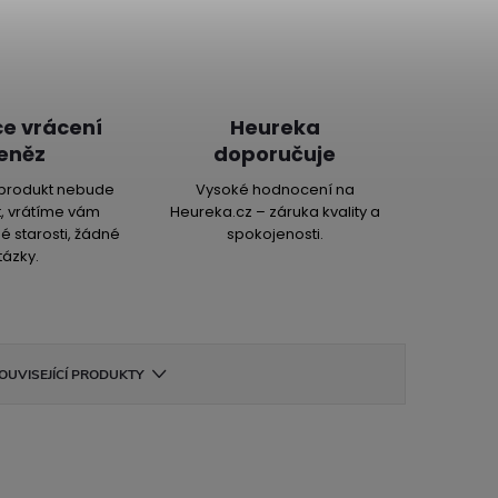
e vrácení
Heureka
eněz
doporučuje
produkt nebude
Vysoké hodnocení na
, vrátíme vám
Heureka.cz – záruka kvality a
é starosti, žádné
spokojenosti.
tázky.
OUVISEJÍCÍ PRODUKTY