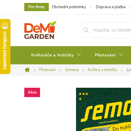
Přejít
Pro firmy
Obchodní podmínky
Doprava a platba
na
obsah
Květináče a truhlíky
Pěstování
Pěstování
Semena
Květiny a letničky
Lo
Domů
Akce