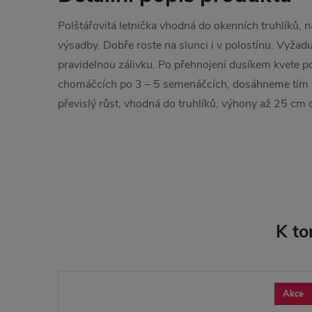
Polštářovitá letnička vhodná do okenních truhlíků, 
výsadby. Dobře roste na slunci i v polostínu. Vyžad
pravidelnou zálivku. Po přehnojení dusíkem kvete p
chomáčcích po 3 – 5 semenáčcích, dosáhneme tím si
převislý růst, vhodná do truhlíků, výhony až 25 cm 
K to
Akce