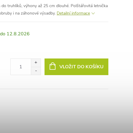
 do truhlíků, výhony až 25 cm dlouhé. Polštářovitá letnička
obruby i na záhonové výsadby.
Detailní informace
12.8.2026
VLOŽIT DO KOŠÍKU