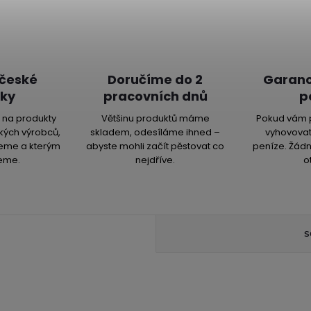
 české
Doručíme do 2
Garanc
ky
pracovních dnů
p
na produkty
Většinu produktů máme
Pokud vám 
kých výrobců,
skladem, odesíláme ihned –
vyhovovat
jeme a kterým
abyste mohli začít pěstovat co
peníze. Žádn
eme.
nejdříve.
o
S