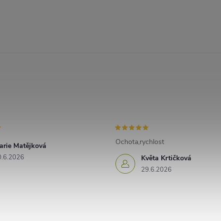
Ochota,rychlost
arie Matějková
0.6.2026
Květa Krtičková
29.6.2026