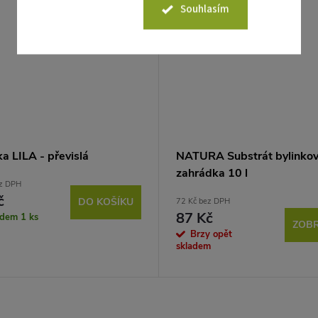
45 Kč
Souhlasím
a LILA - převislá
NATURA Substrát bylinko
zahrádka 10 l
ez DPH
č
DO KOŠÍKU
72 Kč bez DPH
87 Kč
adem
1 ks
ZOBR
Brzy opět
skladem