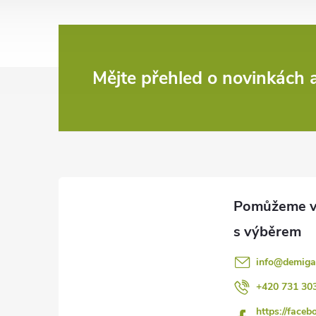
Z
Mějte přehled o novinkách
á
p
a
t
í
info
@
demiga
+420 731 30
https://faceb