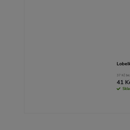
Lobelk
37 Kč b
41 K
Skl