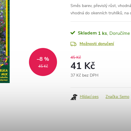
Směs barev, převislý růst, vhodná
vhodná do okenních truhlíků, na 
Skladem
1 ks
Možnosti doručení
45 Kč
–8 %
41 Kč
45 Kč
37 Kč bez DPH
Měrná
cena:
Hlídací pes
Značka:
Semo