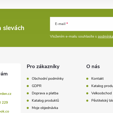
E-mail
a slevách
Vložením e-mailu souhlasíte s
podmínka
Pro zákazníky
O nás
Obchodní podmínky
Kontakt
GDPR
Katalog prod
Doprava a platba
Velkoobchod
rden.cz
Katalog produktů
Pěstitelský bl
3 229
Moje objednávka
ook.co