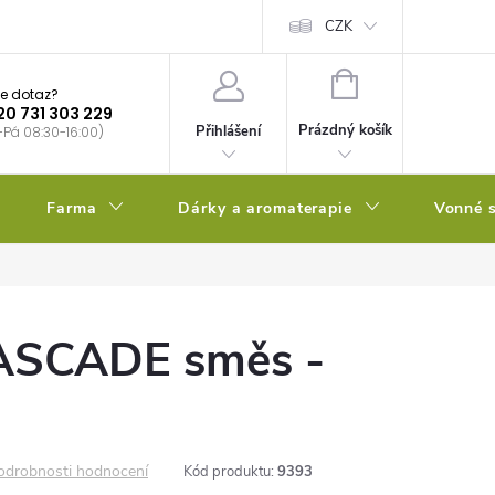
bstrátu
Kalendář výsevů
CZK
NÁKUPNÍ
e dotaz?
KOŠÍK
20 731 303 229
Prázdný košík
Přihlášení
-Pá 08:30-16:00)
Farma
Dárky a aromaterapie
Vonné s
ASCADE směs -
odrobnosti hodnocení
Kód produktu:
9393