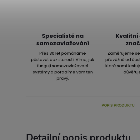
Specialisté na
Kvalitní
samozavlažování
znač
Přes 30 let pomáháme
Zaměřujeme se 
pěstovat bez starostí. Víme, jak
převážně od čes
fungují samozavlažovací
které sami testu
systémy a poradíme vám ten
důvěřuj
pravý.
POPIS PRODUKTU
Detailní popis produktu