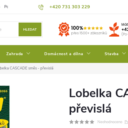
+420 731 303 229
Podmínky ochrany osobních údajů
Pěstitelský blog
Kalkulačka su
Mát
100%
+4
HLEDAT
přes 1500+ zákazníků
(Po
Zahrada
Domácnost a dílna
Stavba
belka CASCADE směs - převislá
Lobelka C
převislá
P
Neohodnoceno