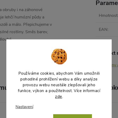
Parame
na obruby i na záhonové
Hmotnost
uje lehčí humózní půdy a
ozdě a málo. Přepichujeme v
EAN
:
lné rostliny. Směs barev,
dlouhé.
Produkt n
Květiny 
Používáme cookies, abychom Vám umožnili
pohodlné prohlížení webu a díky analýze
provozu webu neustále zlepšovali jeho
muto produktu doporučujeme ještě dok
funkce, výkon a použitelnost. Více informací
zde
.
Nastavení
–8 %