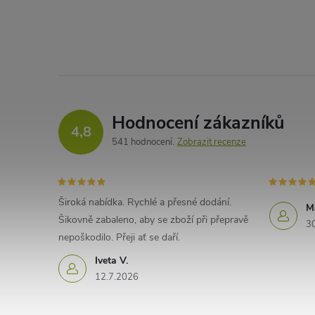
Hodnocení zákazníků
4,8
541 hodnocení
Zobrazit recenze
Široká nabídka. Rychlé a přesné dodání.
M
Šikovně zabaleno, aby se zboží při přepravě
3
nepoškodilo. Přeji ať se daří.
Iveta V.
12.7.2026