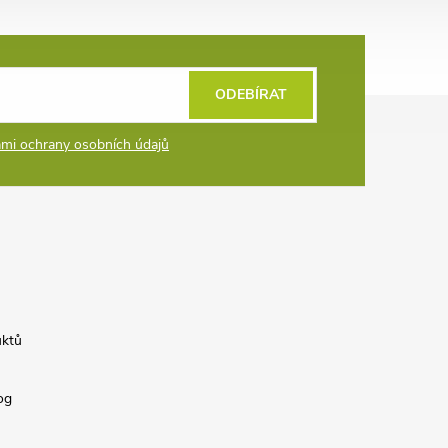
ODEBÍRAT
mi ochrany osobních údajů
uktů
og