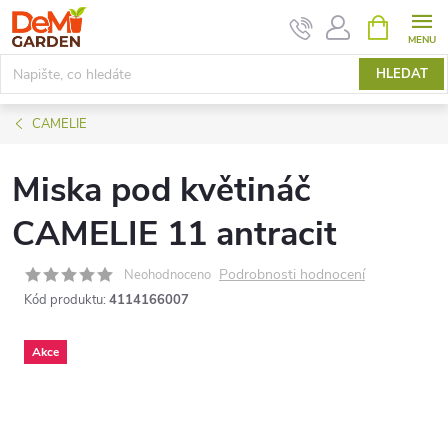
Přejít
NÁKUPNÍ
KOŠÍK
na
obsah
HLEDAT
CAMELIE
Miska pod květináč
CAMELIE 11 antracit
Podrobnosti hodnocení
Neohodnoceno
Kód produktu:
4114166007
Akce