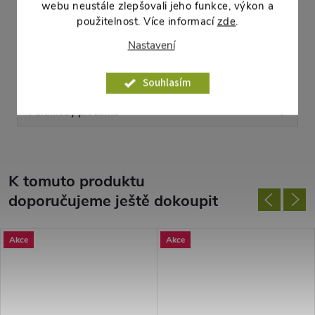
Objem vody:
0,1 l
webu neustále zlepšovali jeho funkce, výkon a
Barva:
antracit
použitelnost. Více informací
zde
.
Materiál:
PP (polypropylen)
Nastavení
Výrobce:
Plastkon
Vhodná pro:
Květináč CAMELIE 13
Souhlasím
Parametry produktu
K tomuto produktu
doporučujeme ještě dokoupit
Akce
Akce