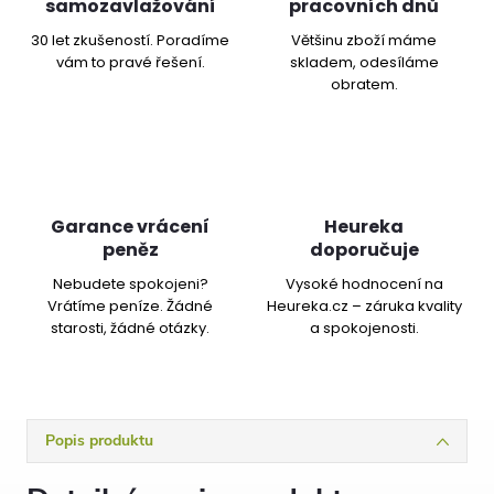
samozavlažování
pracovních dnů
30 let zkušeností. Poradíme
Většinu zboží máme
vám to pravé řešení.
skladem, odesíláme
obratem.
Garance vrácení
Heureka
peněz
doporučuje
Nebudete spokojeni?
Vysoké hodnocení na
Vrátíme peníze. Žádné
Heureka.cz – záruka kvality
starosti, žádné otázky.
a spokojenosti.
Popis produktu