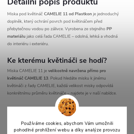
Detailní popis produktu
Miska pod květináč
CAMELIE 11 od Plastkon
je jednoduchý
doplněk, který ochrání povrch pod květináčem před
přebytečnou vodou po zálivce. Vyrobena ze stejného
PP
materiálu
jako celá řada CAMELIE – odolná, lehká a vhodná
do interiéru i exteriéru.
Ke kterému květináči se hodí?
Miska CAMELIE 11 je
velikostně navržena přímo pro
květináč CAMELIE 13
. Pokud hledáte misku k jinému
květináči z řady CAMELIE, každá velikost misky odpovídá
konkrétnímu průměru květináče – najdete je v naší nabídce.
Technické parametry
Průměr:
11,5 cm
Používáme cookies, abychom Vám umožnili
Výška:
1,8 cm
pohodlné prohlížení webu a díky analýze provozu