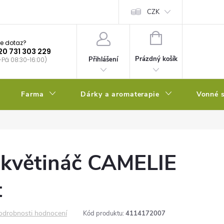
bstrátu
Kalendář výsevů
CZK
NÁKUPNÍ
e dotaz?
KOŠÍK
20 731 303 229
Prázdný košík
Přihlášení
-Pá 08:30-16:00)
Farma
Dárky a aromaterapie
Vonné s
 květináč CAMELIE
t
odrobnosti hodnocení
Kód produktu:
4114172007