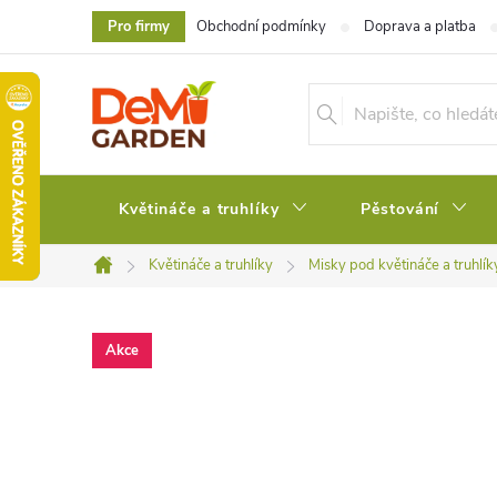
Přejít
Pro firmy
Obchodní podmínky
Doprava a platba
na
obsah
Květináče a truhlíky
Pěstování
Květináče a truhlíky
Misky pod květináče a truhlík
Domů
Akce