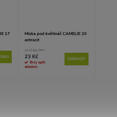
IE 17
Miska pod květináč CAMELIE 20
Květiná
antracit
21 Kč bez 
25 Kč
19 Kč bez DPH
23 Kč
Sklad
ŠÍKU
ZOBRAZIT
Brzy opět
skladem