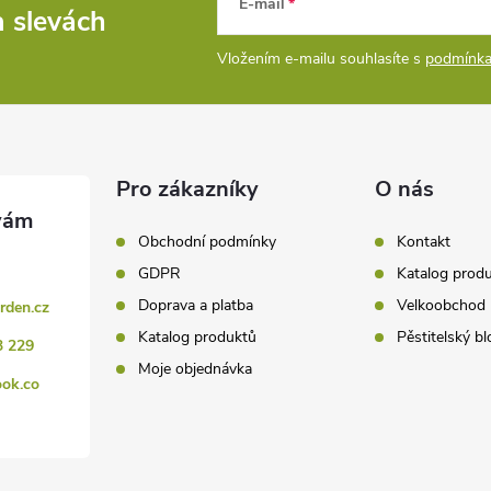
E-mail
a slevách
Vložením e-mailu souhlasíte s
podmínka
Pro zákazníky
O nás
Obchodní podmínky
Kontakt
GDPR
Katalog prod
Doprava a platba
Velkoobchod
rden.cz
Katalog produktů
Pěstitelský bl
3 229
Moje objednávka
ook.co