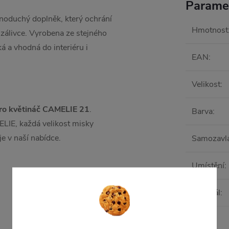
Parame
dnoduchý doplněk, který ochrání
Hmotnost
zálivce. Vyrobena ze stejného
á a vhodná do interiéru i
EAN
:
Velikost
:
pro květináč CAMELIE 21
.
Barva
:
ELIE, každá velikost misky
e v naší nabídce.
Samozavl
Umístění
:
Materiál
:
Tvar
: