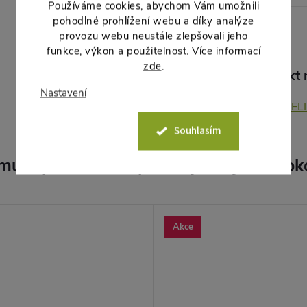
Používáme cookies, abychom Vám umožnili
pohodlné prohlížení webu a díky analýze
provozu webu neustále zlepšovali jeho
funkce, výkon a použitelnost. Více informací
zde
.
Produkt n
Nastavení
CAMELI
Souhlasím
muto produktu doporučujeme ještě dok
Akce