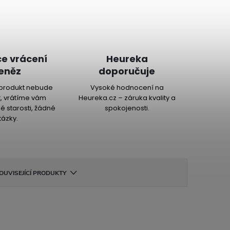
e vrácení
Heureka
eněz
doporučuje
produkt nebude
Vysoké hodnocení na
, vrátíme vám
Heureka.cz – záruka kvality a
é starosti, žádné
spokojenosti.
tázky.
OUVISEJÍCÍ PRODUKTY