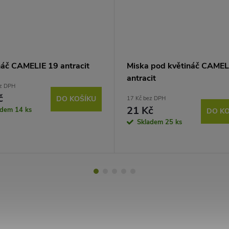
náč CAMELIE 19 antracit
Miska pod květináč CAMEL
antracit
ez DPH
č
DO KOŠÍKU
17 Kč bez DPH
21 Kč
adem
14 ks
DO KO
Skladem
25 ks