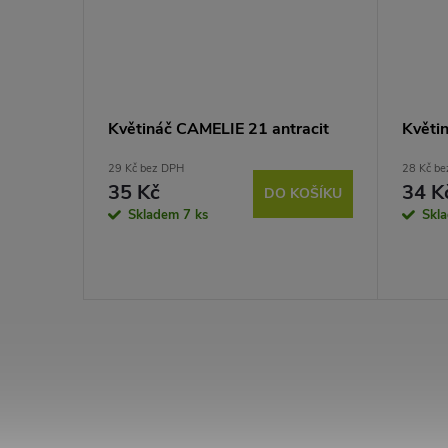
acit
Květináč CAMELIE 21 antracit
Květi
29 Kč bez DPH
28 Kč b
35 Kč
34 K
KOŠÍKU
DO KOŠÍKU
Skladem
7 ks
Skl