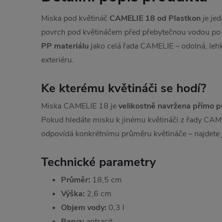
Miska pod květináč
CAMELIE 18 od Plastkon
je je
povrch pod květináčem před přebytečnou vodou po 
PP materiálu
jako celá řada CAMELIE – odolná, lehk
exteriéru.
Ke kterému květináči se hodí?
Miska CAMELIE 18 je
velikostně navržena přímo 
Pokud hledáte misku k jinému květináči z řady CAM
odpovídá konkrétnímu průměru květináče – najdete j
Technické parametry
Průměr:
18,5 cm
Výška:
2,6 cm
Objem vody:
0,3 l
Barva:
antracit