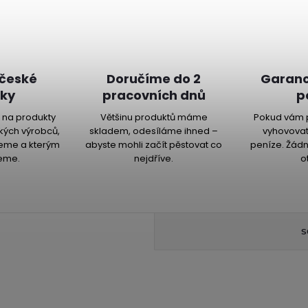
 české
Doručíme do 2
Garanc
ky
pracovních dnů
p
na produkty
Většinu produktů máme
Pokud vám 
kých výrobců,
skladem, odesíláme ihned –
vyhovovat
jeme a kterým
abyste mohli začít pěstovat co
peníze. Žádn
eme.
nejdříve.
o
S