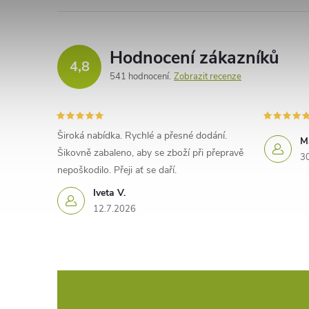
Hodnocení zákazníků
4,8
541 hodnocení
Zobrazit recenze
Široká nabídka. Rychlé a přesné dodání.
M
Šikovně zabaleno, aby se zboží při přepravě
3
nepoškodilo. Přeji ať se daří.
Iveta V.
12.7.2026