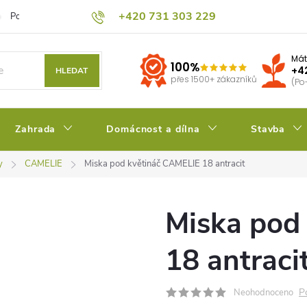
+420 731 303 229
Podmínky ochrany osobních údajů
Pěstitelský blog
Kalkulačka su
Mát
100%
+4
HLEDAT
přes 1500+ zákazníků
(Po
Zahrada
Domácnost a dílna
Stavba
y
CAMELIE
Miska pod květináč CAMELIE 18 antracit
Miska pod
18 antraci
P
Neohodnoceno