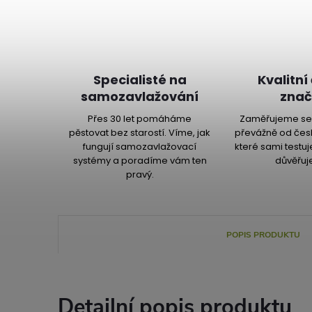
Specialisté na
Kvalitní
samozavlažování
znač
Přes 30 let pomáháme
Zaměřujeme se 
pěstovat bez starostí. Víme, jak
převážně od čes
fungují samozavlažovací
které sami testu
systémy a poradíme vám ten
důvěřuj
pravý.
POPIS PRODUKTU
Detailní popis produktu