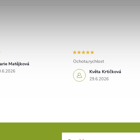
Ochota,rychlost
arie Matějková
0.6.2026
Květa Krtičková
29.6.2026