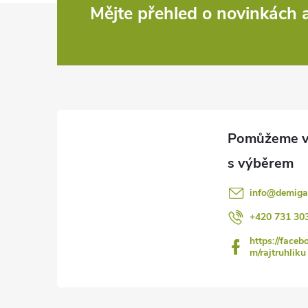
Z
Mějte přehled o novinkách
á
p
a
t
í
info
@
demiga
+420 731 30
https://faceb
m/rajtruhliku