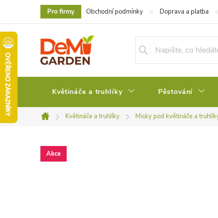
Přejít
Pro firmy
Obchodní podmínky
Doprava a platba
na
obsah
Květináče a truhlíky
Pěstování
Květináče a truhlíky
Misky pod květináče a truhlík
Domů
Akce