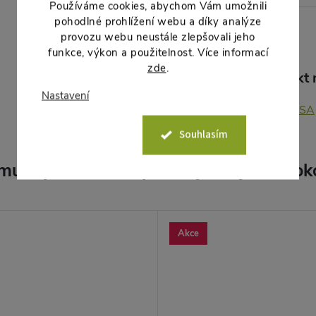
Používáme cookies, abychom Vám umožnili
pohodlné prohlížení webu a díky analýze
provozu webu neustále zlepšovali jeho
funkce, výkon a použitelnost. Více informací
zde
.
Produkt n
Nastavení
MELISA
Souhlasím
muto produktu doporučujeme ještě dok
Akce