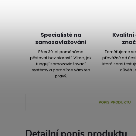
Specialisté na
Kvalitní
samozavlažování
znač
Přes 30 let pomáháme
Zaměřujeme se 
pěstovat bez starostí. Víme, jak
převážně od čes
fungují samozavlažovací
které sami testu
systémy a poradíme vám ten
důvěřuj
pravý.
POPIS PRODUKTU
Detailní popis produktu