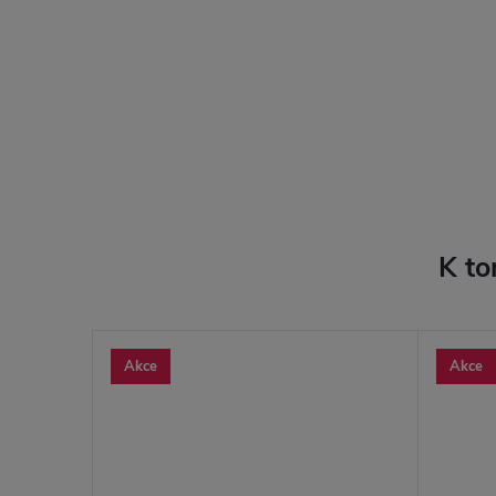
K to
Akce
Akce