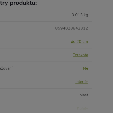
try produktu:
:
0.013 kg
8594028842312
do 20 cm
Terakota
ažování
:
Ne
Interiér
plast
Kulatý