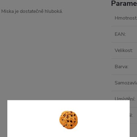
Parame
 Miska je dostatečně hluboká.
Hmotnost
EAN
:
Velikost
:
Barva
:
Samozavl
Umístění
:
Materiál
:
Tvar
: