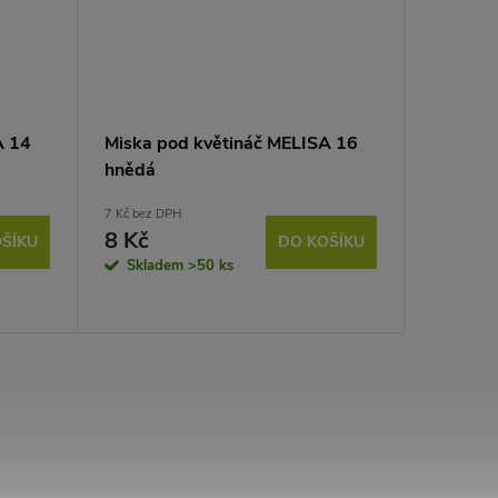
A 14
Miska pod květináč MELISA 16
Květiná
hnědá
9 Kč bez D
11 Kč
7 Kč bez DPH
8 Kč
Sklad
ŠÍKU
DO KOŠÍKU
Skladem
>50 ks