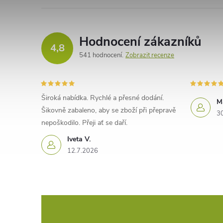
Hodnocení zákazníků
4,8
541 hodnocení
Zobrazit recenze
Široká nabídka. Rychlé a přesné dodání.
M
Šikovně zabaleno, aby se zboží při přepravě
3
nepoškodilo. Přeji ať se daří.
Iveta V.
12.7.2026