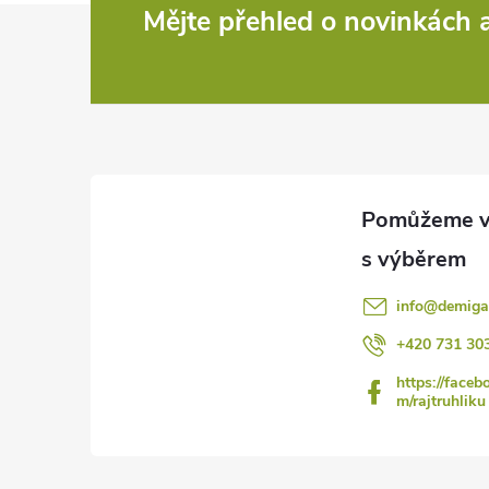
Z
Mějte přehled o novinkách
á
p
a
t
í
info
@
demiga
+420 731 30
https://faceb
m/rajtruhliku