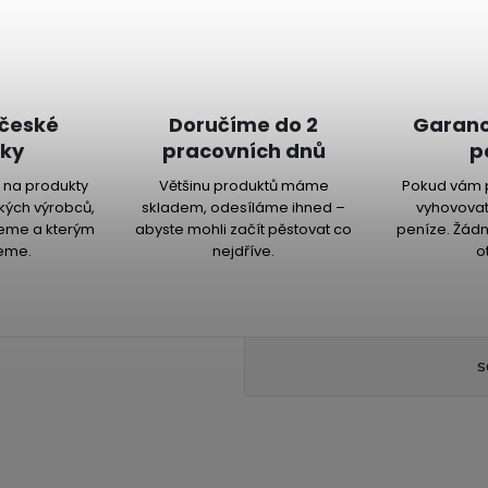
 české
Doručíme do 2
Garanc
ky
pracovních dnů
p
na produkty
Většinu produktů máme
Pokud vám 
kých výrobců,
skladem, odesíláme ihned –
vyhovovat
jeme a kterým
abyste mohli začít pěstovat co
peníze. Žádn
eme.
nejdříve.
o
S