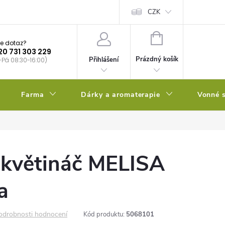
bstrátu
Kalendář výsevů
CZK
NÁKUPNÍ
e dotaz?
KOŠÍK
20 731 303 229
Prázdný košík
Přihlášení
-Pá 08:30-16:00)
Farma
Dárky a aromaterapie
Vonné s
 květináč MELISA
a
odrobnosti hodnocení
Kód produktu:
5068101