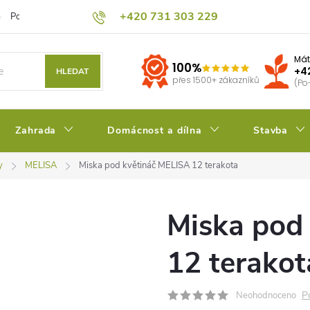
+420 731 303 229
Podmínky ochrany osobních údajů
Pěstitelský blog
Kalkulačka su
Mát
100%
+4
HLEDAT
přes 1500+ zákazníků
(Po
Zahrada
Domácnost a dílna
Stavba
y
MELISA
Miska pod květináč MELISA 12 terakota
Miska pod
12 terakot
P
Neohodnoceno