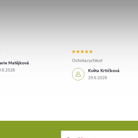
Ochota,rychlost
arie Matějková
0.6.2026
Květa Krtičková
29.6.2026