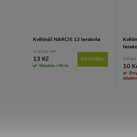
ota
Květináč NARCIS 13 terakota
Květi
terak
11 Kč bez DPH
13 Kč
KOŠÍKU
DO KOŠÍKU
8 Kč bez
10 K
Skladem
>50 ks
Brz
sklade