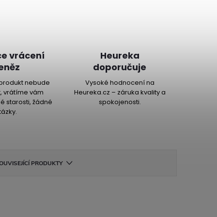
e vrácení
Heureka
eněz
doporučuje
produkt nebude
Vysoké hodnocení na
, vrátíme vám
Heureka.cz – záruka kvality a
é starosti, žádné
spokojenosti.
tázky.
OUVISEJÍCÍ PRODUKTY