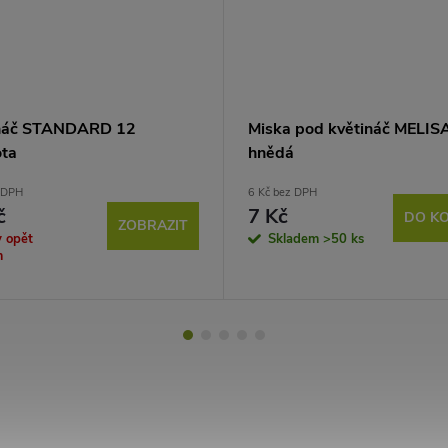
náč STANDARD 12
Miska pod květináč MELIS
ota
hnědá
 DPH
6 Kč bez DPH
č
7 Kč
DO KO
ZOBRAZIT
y opět
Skladem
>50 ks
m