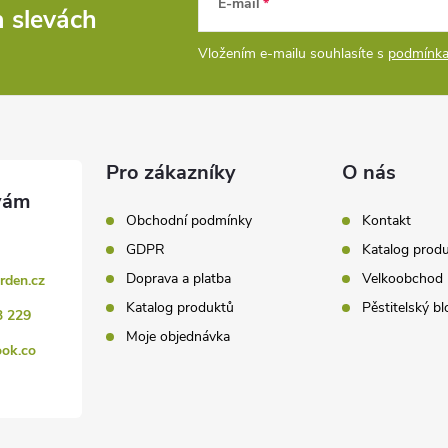
E-mail
a slevách
Vložením e-mailu souhlasíte s
podmínka
Pro zákazníky
O nás
Obchodní podmínky
Kontakt
GDPR
Katalog prod
Doprava a platba
Velkoobchod
rden.cz
Katalog produktů
Pěstitelský bl
3 229
Moje objednávka
ook.co