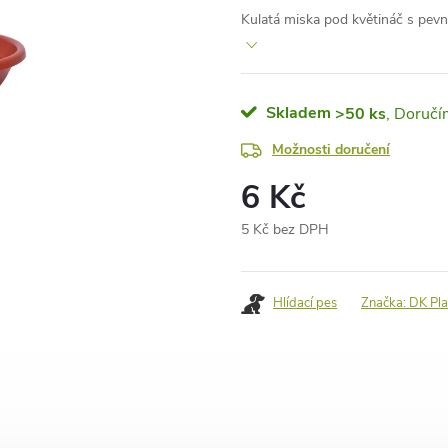
Kulatá miska pod květináč s pev
Skladem
>50 ks
Možnosti doručení
6 Kč
5 Kč bez DPH
Měrná
cena:
Hlídací pes
Značka:
DK Pla