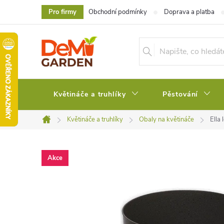
Přejít
Pro firmy
Obchodní podmínky
Doprava a platba
na
obsah
Květináče a truhlíky
Pěstování
Květináče a truhlíky
Obaly na květináče
Ella 
Domů
Akce