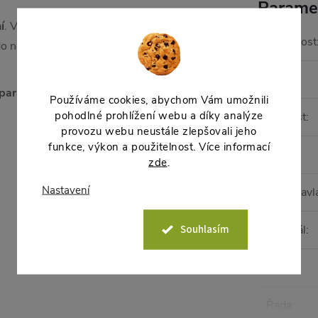
Parame
í
. Výrazný lesk krásně odráží
Hmotnost
o něj vložit květináč s rostlinou
EAN
:
 parapet před vodou
po zalití.
Používáme cookies, abychom Vám umožnili
pohodlné prohlížení webu a díky analýze
Velikost
:
provozu webu neustále zlepšovali jeho
funkce, výkon a použitelnost. Více informací
Barva
:
zde
.
Nastavení
Samozavl
Souhlasím
Materiál
:
Tvar
:
Řada
: