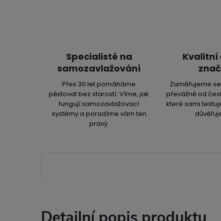
Specialisté na
Kvalitní
samozavlažování
znač
Přes 30 let pomáháme
Zaměřujeme se 
pěstovat bez starostí. Víme, jak
převážně od čes
fungují samozavlažovací
které sami testu
systémy a poradíme vám ten
důvěřuj
pravý.
Detailní popis produktu