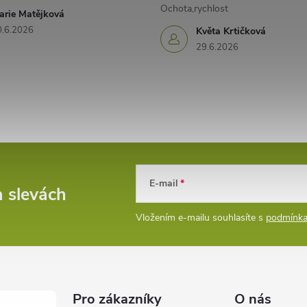
Ochota,rychlost
arie Matějková
0.6.2026
Květa Krtičková
29.6.2026
E-mail
a slevách
Vložením e-mailu souhlasíte s
podmínka
Pro zákazníky
O nás