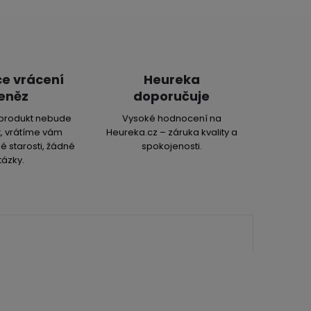
e vrácení
Heureka
eněz
doporučuje
produkt nebude
Vysoké hodnocení na
, vrátíme vám
Heureka.cz – záruka kvality a
é starosti, žádné
spokojenosti.
tázky.