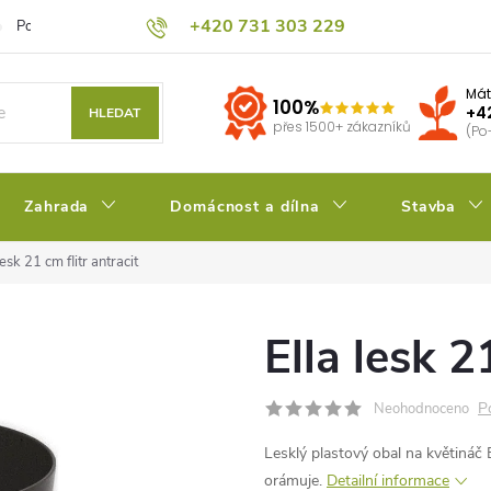
+420 731 303 229
Podmínky ochrany osobních údajů
Pěstitelský blog
Kalkulačka su
Mát
100%
+4
HLEDAT
přes 1500+ zákazníků
(Po
Zahrada
Domácnost a dílna
Stavba
lesk 21 cm flitr antracit
Ella lesk 2
P
Neohodnoceno
Lesklý plastový obal na květináč
orámuje.
Detailní informace