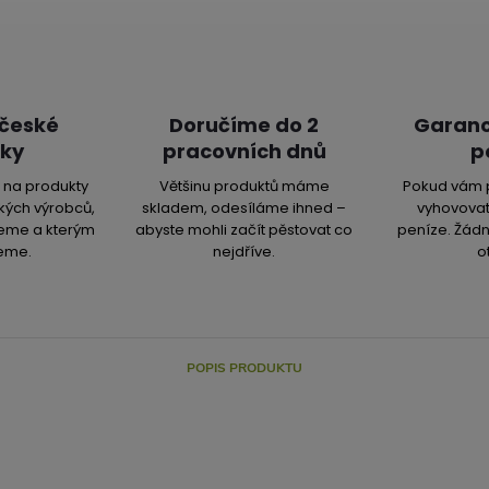
 české
Doručíme do 2
Garanc
ky
pracovních dnů
p
na produkty
Většinu produktů máme
Pokud vám 
kých výrobců,
skladem, odesíláme ihned –
vyhovovat
jeme a kterým
abyste mohli začít pěstovat co
peníze. Žádn
eme.
nejdříve.
o
POPIS PRODUKTU