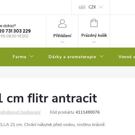
bstrátu
Kalendář výsevů
CZK
NÁKUPNÍ
e dotaz?
KOŠÍK
20 731 303 229
Prázdný košík
Přihlášení
-Pá 08:30-16:00)
Farma
Dárky a aromaterapie
Vonné s
1 cm flitr antracit
odrobnosti hodnocení
Kód produktu:
4111490076
 ELLA 21 cm. Chrání nábytek před vodou, rostlinu krásně