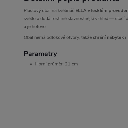
Plastový obal na květináč
ELLA v lesklém proveden
světlo a dodá rostlině slavnostnější vzhled — stačí d
a je hotovo.
Obal nemá odtokové otvory, takže
chrání nábytek i
Parametry
Horní průměr: 21 cm