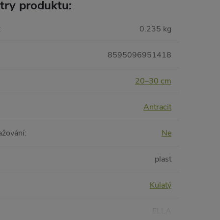
try produktu:
:
0.235 kg
8595096951418
20–30 cm
Antracit
ažování
:
Ne
plast
Kulatý
ELLA