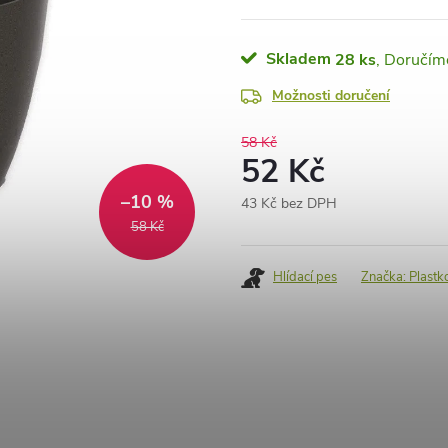
Skladem
28 ks
Možnosti doručení
58 Kč
52 Kč
–10 %
43 Kč bez DPH
Měrná
58 Kč
cena:
Hlídací pes
Značka:
Plastk