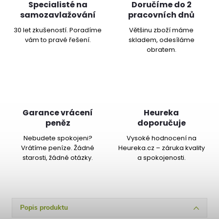
Specialisté na
Doručíme do 2
samozavlažování
pracovních dnů
30 let zkušeností. Poradíme
Většinu zboží máme
vám to pravé řešení.
skladem, odesíláme
obratem.
Garance vrácení
Heureka
peněz
doporučuje
Nebudete spokojeni?
Vysoké hodnocení na
Vrátíme peníze. Žádné
Heureka.cz – záruka kvality
starosti, žádné otázky.
a spokojenosti.
Popis produktu