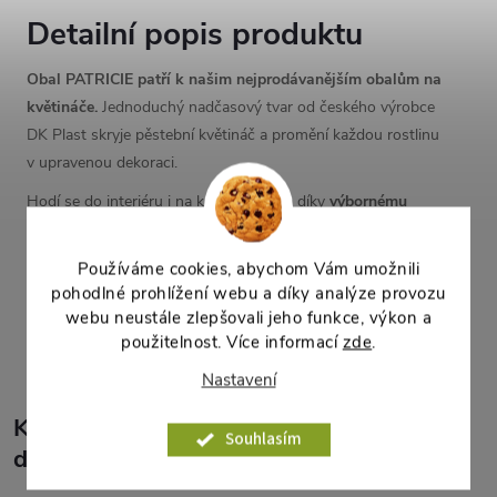
Detailní popis produktu
Obal PATRICIE patří k našim nejprodávanějším obalům na
květináče.
Jednoduchý nadčasový tvar od českého výrobce
DK Plast skryje pěstební květináč a promění každou rostlinu
v upravenou dekoraci.
Hodí se do interiéru i na krytý balkon a díky
výbornému
poměru ceny a užitné hodnoty
se vyplatí i při osazování
většího počtu rostlin najednou.
Používáme cookies, abychom Vám umožnili
pohodlné prohlížení webu a díky analýze provozu
webu neustále zlepšovali jeho funkce, výkon a
Parametry produktu
použitelnost. Více informací
zde
.
Nastavení
K tomuto produktu
Souhlasím
doporučujeme ještě dokoupit