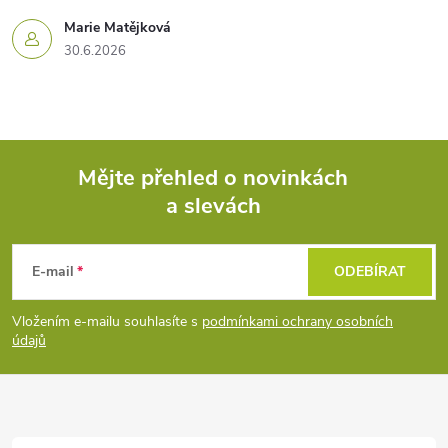
Marie Matějková
30.6.2026
Mějte přehled o novinkách
a slevách
Z
á
E-mail
ODEBÍRAT
p
Vložením e-mailu souhlasíte s
podmínkami ochrany osobních
údajů
a
t