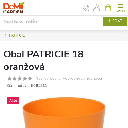
Přejít
NÁKUPNÍ
KOŠÍK
na
obsah
HLEDAT
PATRICIE
Obal PATRICIE 18
oranžová
Podrobnosti hodnocení
Neohodnoceno
Kód produktu:
5061811
Akce