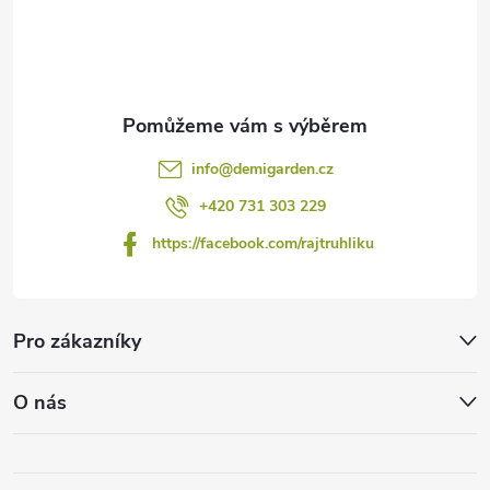
í
info
@
demigarden.cz
+420 731 303 229
https://facebook.com/rajtruhliku
Pro zákazníky
O nás