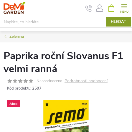
Přejít
NÁKUPNÍ
KOŠÍK
na
obsah
HLEDAT
Zelenina
Paprika roční Slovanus F1
velmi ranná
Podrobnosti hodnocení
Neohodnoceno
Kód produktu:
2597
Akce