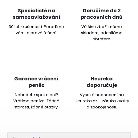
Specialisté na
Doručíme do 2
samozavlažování
pracovních dnů
30 let zkušeností. Poradíme
Většinu zboží máme
vám to pravé řešení.
skladem, odesíláme
obratem.
Garance vrácení
Heureka
peněz
doporučuje
Nebudete spokojeni?
Vysoké hodnocení na
Vrátíme peníze. Žádné
Heureka.cz – záruka kvality
starosti, žádné otázky.
a spokojenosti.