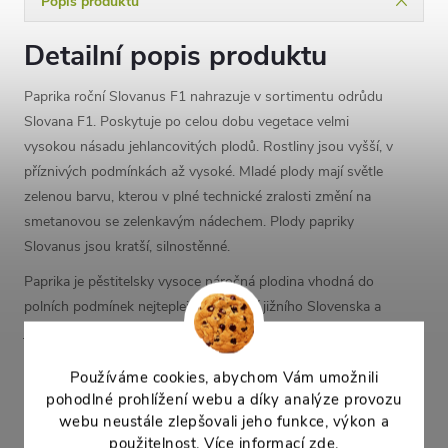
Popis produktu
Detailní popis produktu
Paprika roční Slovanus F1 nahrazuje v sortimentu odrůdu
Slovana F1. Poskytuje po celou dobu vegetace velmi
vysokou násadu jehlancovitých plodů. Rostliny jsou vyšší, v
příznivých podmínkách až vysoké. Mladé plody mají světle
zelenou barvu, kterou v plné technické zralosti změní na
smetanovou se zelenkavým nádechem. Plody papriky
Slovanus jsou kratší, silnostěnné.
Paprika je pěstitelsky vysoce náročná plodina vhodná do
polních podmínek nejteplejších oblastí jižního Slovenska a
jižní Moravy. V ostatních oblastech žádá pěstování v krytých
nebo chráněných prostorech. Nejvhodnější jsou záhřevné,
Používáme cookies, abychom Vám umožnili
humózní a dostatečně vododržné půdy. Pro polní pěstování
pohodlné prohlížení webu a díky analýze provozu
vyséváme v krytých prostorách v první polovině března. Pro
webu neustále zlepšovali jeho funkce, výkon a
dobré vzcházení je třeba zajistit minimální teploty 20 – 22 °C
použitelnost. Více informací
zde
.