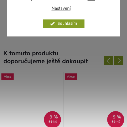
i v nočních hodinách. Na stanoviště vysazujeme po 15.
Nastavení
květnu.
Souhlasím
Parametry produktu
K tomuto produktu
doporučujeme ještě dokoupit
Akce
Akce
–9 %
–9 %
81 Kč
81 Kč