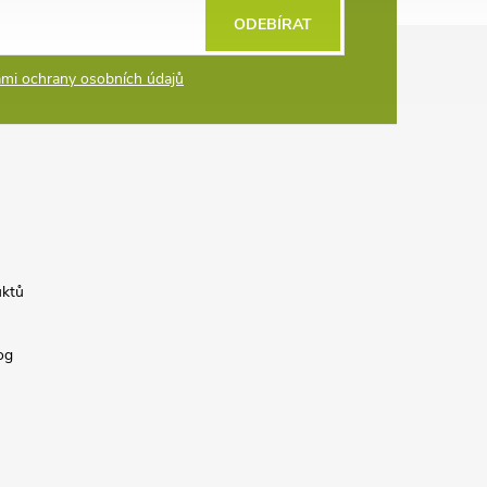
ODEBÍRAT
mi ochrany osobních údajů
uktů
og