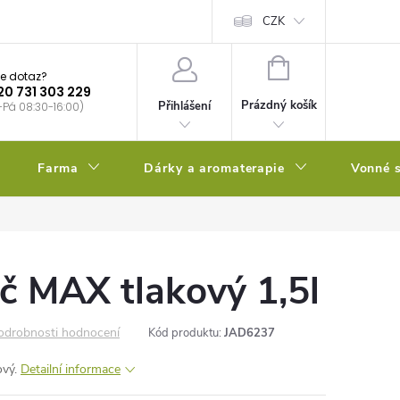
bstrátu
Kalendář výsevů
CZK
NÁKUPNÍ
e dotaz?
KOŠÍK
20 731 303 229
Prázdný košík
Přihlášení
-Pá 08:30-16:00)
Farma
Dárky a aromaterapie
Vonné s
č MAX tlakový 1,5l
odrobnosti hodnocení
Kód produktu:
JAD6237
ový.
Detailní informace