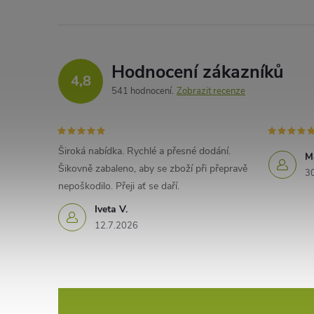
Hodnocení zákazníků
4,8
541 hodnocení
Zobrazit recenze
Široká nabídka. Rychlé a přesné dodání.
M
Šikovně zabaleno, aby se zboží při přepravě
3
nepoškodilo. Přeji ať se daří.
Iveta V.
12.7.2026