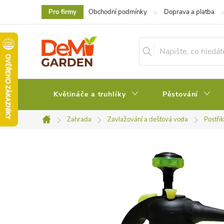
Přejít
Pro firmy
Obchodní podmínky
Doprava a platba
na
obsah
Květináče a truhlíky
Pěstování
Zahrada
Zavlažování a dešťová voda
Postři
Domů