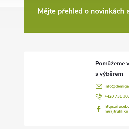
Z
Mějte přehled o novinkách
á
p
a
t
í
info
@
demiga
+420 731 30
https://faceb
m/rajtruhliku