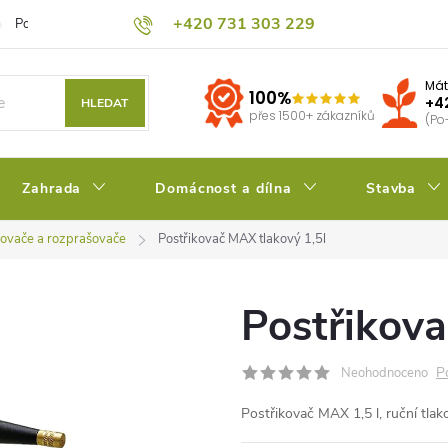
+420 731 303 229
Podmínky ochrany osobních údajů
Pěstitelský blog
Kalkulačka su
Mát
100%
+4
HLEDAT
přes 1500+ zákazníků
(Po
Zahrada
Domácnost a dílna
Stavba
kovače a rozprašovače
Postřikovač MAX tlakový 1,5l
Postřikova
P
Neohodnoceno
Postřikovač MAX 1,5 l, ruční tlak