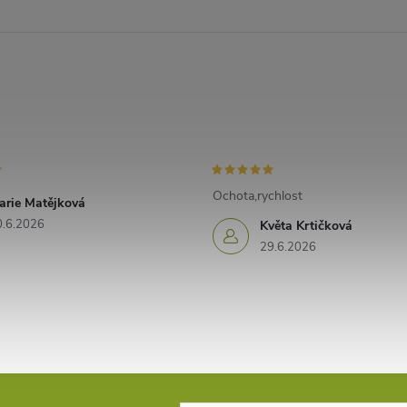
Ochota,rychlost
arie Matějková
0.6.2026
Květa Krtičková
29.6.2026