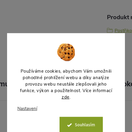
Produkt n
Postřik
Používáme cookies, abychom Vám umožnili
pohodlné prohlížení webu a díky analýze
muto produktu doporučujeme ještě dok
provozu webu neustále zlepšovali jeho
funkce, výkon a použitelnost. Více informací
zde
.
Nastavení
Souhlasím