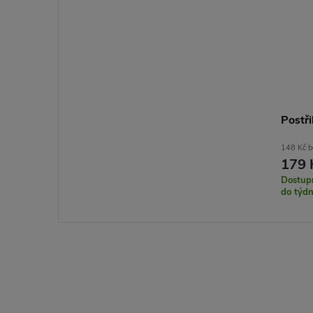
Postř
148 Kč 
179 
Dostupn
do týd