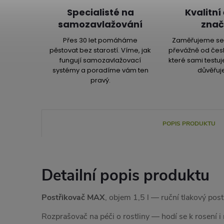
Specialisté na
Kvalitní
samozavlažování
znač
Přes 30 let pomáháme
Zaměřujeme se 
pěstovat bez starostí. Víme, jak
převážně od čes
fungují samozavlažovací
které sami testu
systémy a poradíme vám ten
důvěřuj
pravý.
POPIS PRODUKTU
Detailní popis produktu
Postřikovač MAX
, objem 1,5 l — ruční tlakový post
Rozprašovač na péči o rostliny — hodí se k rosení i