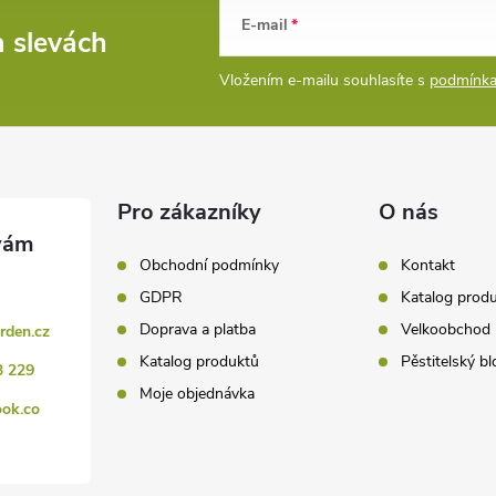
E-mail
a slevách
Vložením e-mailu souhlasíte s
podmínka
Pro zákazníky
O nás
Obchodní podmínky
Kontakt
GDPR
Katalog prod
Doprava a platba
Velkoobchod
rden.cz
Katalog produktů
Pěstitelský bl
3 229
Moje objednávka
ook.co