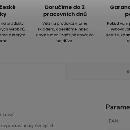
 české
Doručíme do 2
Garanc
ky
pracovních dnů
p
na produkty
Většinu produktů máme
Pokud vám 
kých výrobců,
skladem, odesíláme ihned –
vyhovovat
jeme a kterým
abyste mohli začít pěstovat co
peníze. Žádn
eme.
nejdříve.
o
S
Parame
řikovač.
EAN
:
 rozprašování nejrůznějších