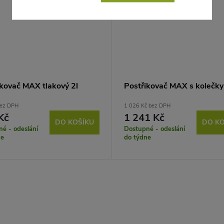
ikovač MAX tlakový 2l
Postřikovač MAX s kolečky
bez DPH
1 026 Kč bez DPH
Kč
1 241 Kč
DO KOŠÍKU
DO KO
é - odeslání
Dostupné - odeslání
ne
do týdne