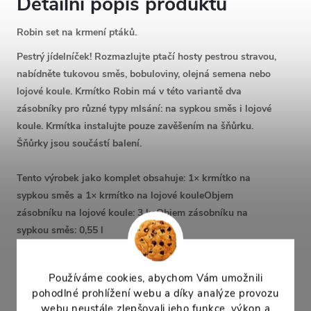
Detailní popis produktu
Robin set na krmení ptáků.
Pestrý jídelníček! Rozmazlujte ptačí hosty pestrou stravou,
nabídněte tukovou směs, bobuloviny, olejná semena nebo
lojové koule. Krmítko Robin má v této variantě dva
zásobníky pro různé typy mlsání: na sypkou směs i lojové
koule. Krmítka instalujte pouze zavěšením na šňůrku.
Šňůrky jsou součástí balení.
Tento výrobek jako komplet obsahuje: 1× krmítko na
sypkou směs a 1× krmítko na lojové koule
Objem
zásobníku na lojové koule: 3 ksObjem zásobníku na
sypkou směs: 0,55 l
Parametry
Používáme cookies, abychom Vám umožnili
výška: 27,5 cm
pohodlné prohlížení webu a díky analýze provozu
webu neustále zlepšovali jeho funkce, výkon a