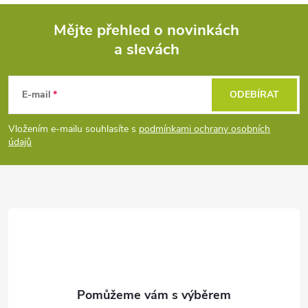
Mějte přehled o novinkách
a slevách
Z
á
E-mail
ODEBÍRAT
p
Vložením e-mailu souhlasíte s
podmínkami ochrany osobních
údajů
a
t
í