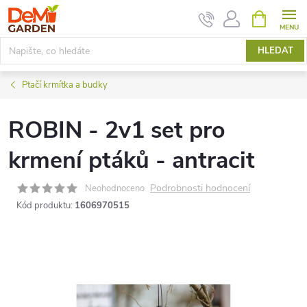
Přejít
NÁKUPNÍ
KOŠÍK
na
obsah
HLEDAT
Ptačí krmítka a budky
ROBIN - 2v1 set pro
krmení ptáků - antracit
Podrobnosti hodnocení
Neohodnoceno
Kód produktu:
1606970515