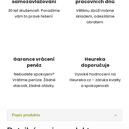
samozavlažování
pracovních dnů
30 let zkušeností. Poradíme
Většinu zboží máme
vám to pravé řešení.
skladem, odesíláme
obratem.
Garance vrácení
Heureka
peněz
doporučuje
Nebudete spokojeni?
Vysoké hodnocení na
Vrátíme peníze. Žádné
Heureka.cz – záruka kvality
starosti, žádné otázky.
a spokojenosti.
Popis produktu