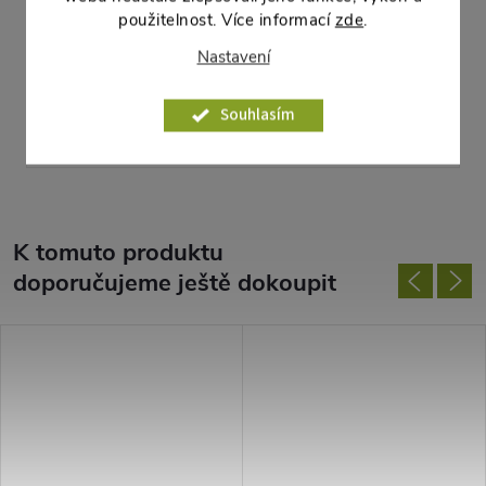
šířka: 18 cm
použitelnost. Více informací
zde
.
hloubka: 16,4 cm
Nastavení
hmotnost: 0,5131 kg
Souhlasím
Parametry produktu
K tomuto produktu
doporučujeme ještě dokoupit