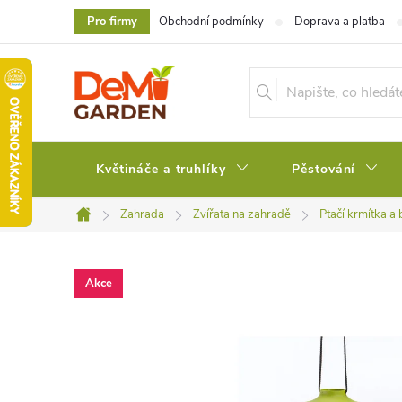
Přejít
Pro firmy
Obchodní podmínky
Doprava a platba
na
obsah
Květináče a truhlíky
Pěstování
Zahrada
Zvířata na zahradě
Ptačí krmítka a
Domů
Akce