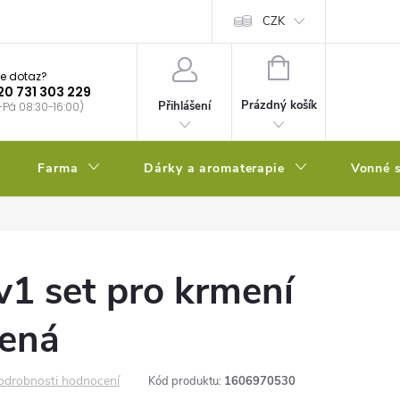
bstrátu
Kalendář výsevů
CZK
NÁKUPNÍ
e dotaz?
KOŠÍK
20 731 303 229
Prázdný košík
Přihlášení
-Pá 08:30-16:00)
Farma
Dárky a aromaterapie
Vonné s
1 set pro krmení
lená
odrobnosti hodnocení
Kód produktu:
1606970530