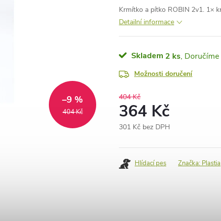
Krmítko a pítko ROBIN 2v1. 1× k
Detailní informace
Skladem
2 ks
Možnosti doručení
404 Kč
–9 %
364 Kč
404 Kč
301 Kč bez DPH
Měrná
cena:
Hlídací pes
Značka:
Plastia