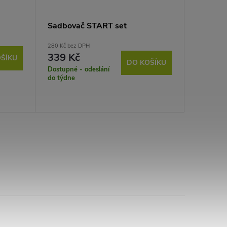
Sadbovač START set
280 Kč bez DPH
339 Kč
ŠÍKU
DO KOŠÍKU
Dostupné - odeslání
do týdne