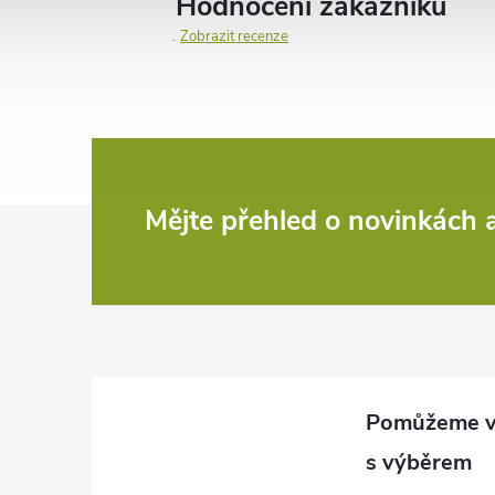
Hodnocení zákazníků
Zobrazit recenze
Z
Mějte přehled o novinkách
á
p
a
t