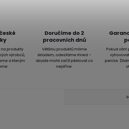
 české
Doručíme do 2
Garanc
ky
pracovních dnů
p
na produkty
Většinu produktů máme
Pokud vám 
kých výrobců,
skladem, odesíláme ihned –
vyhovovat
jeme a kterým
abyste mohli začít pěstovat co
peníze. Žádn
eme.
nejdříve.
o
S