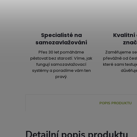
Specialisté na
Kvalitní
samozavlažování
znač
Přes 30 let pomáháme
Zaměřujeme se 
pěstovat bez starostí. Víme, jak
převážně od čes
fungují samozavlažovací
které sami testu
systémy a poradíme vám ten
důvěřuj
pravý.
POPIS PRODUKTU
Detailní popis produktu