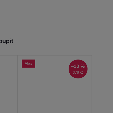
oupit
Akce
–10 %
378 Kč