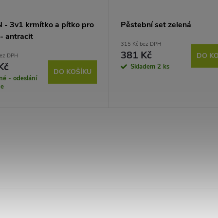
 - 3v1 krmítko a pítko pro
Pěstební set zelená
- antracit
315 Kč bez DPH
381 Kč
DO KO
bez DPH
Kč
Skladem
2 ks
DO KOŠÍKU
é - odeslání
ne