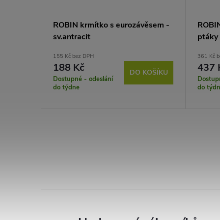
ROBIN krmítko s eurozávěsem -
ROBIN
sv.antracit
ptáky 
155 Kč bez DPH
361 Kč 
188 Kč
437 
DO KOŠÍKU
Dostupné - odeslání
Dostupn
do týdne
do týd