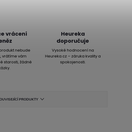
e vrácení
Heureka
eněz
doporučuje
produkt nebude
Vysoké hodnocení na
, vrátíme vám
Heureka.cz – záruka kvality a
é starosti, žádné
spokojenosti.
tázky.
OUVISEJÍCÍ PRODUKTY