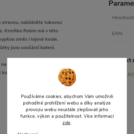
Parame
Hmotnost
u stravou, nabídněte tukovou
e. Krmítko Robin má v této
EAN
:
sypkou směs i lojové koule.
rky jsou součástí balení.
Produkt n
o na sypkou směs a 1× krmítko
 3 ksObjem zásobníku na
Ptačí kr
Používáme cookies, abychom Vám umožnili
pohodlné prohlížení webu a díky analýze
provozu webu neustále zlepšovali jeho
funkce, výkon a použitelnost. Více informací
zde
.