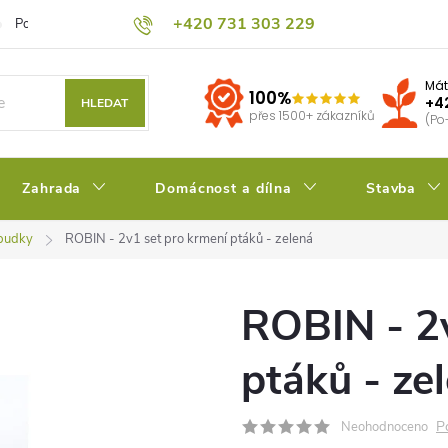
+420 731 303 229
Podmínky ochrany osobních údajů
Pěstitelský blog
Kalkulačka su
Mát
100%
+4
HLEDAT
přes 1500+ zákazníků
(Po
Zahrada
Domácnost a dílna
Stavba
 budky
ROBIN - 2v1 set pro krmení ptáků - zelená
ROBIN - 2v
ptáků - ze
P
Neohodnoceno