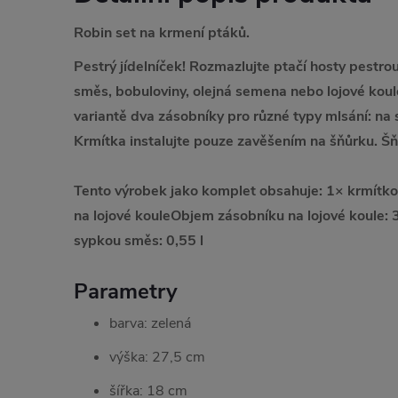
Robin set na krmení ptáků.
Pestrý jídelníček! Rozmazlujte ptačí hosty pestro
směs, bobuloviny, olejná semena nebo lojové koul
variantě dva zásobníky pro různé typy mlsání: na 
Krmítka instalujte pouze zavěšením na šňůrku. Šňů
Tento výrobek jako komplet obsahuje: 1× krmítk
na lojové koule
Objem zásobníku na lojové koule:
sypkou směs: 0,55 l
Parametry
barva: zelená
výška: 27,5 cm
šířka: 18 cm