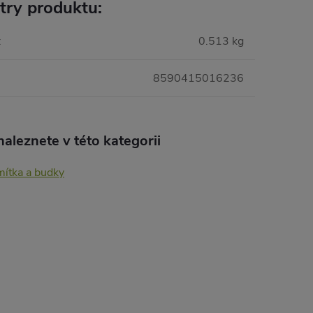
try produktu:
:
0.513 kg
8590415016236
aleznete v této kategorii
mítka a budky