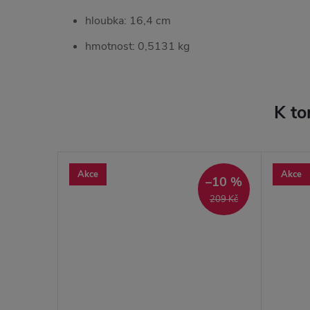
hloubka: 16,4 cm
hmotnost: 0,5131 kg
K to
Akce
Akce
–10 %
209 Kč