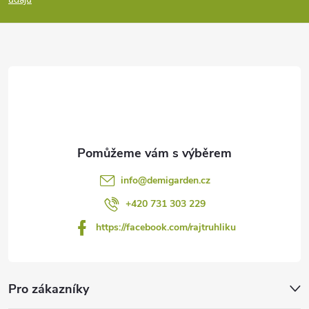
a
t
í
info
@
demigarden.cz
+420 731 303 229
https://facebook.com/rajtruhliku
Pro zákazníky