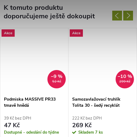
K tomuto produktu
doporučujeme ještě dokoupit
Akce
Akce
–9 %
–10 %
52 Kč
299 Kč
Podmiska MASSIVE PR33
Samozavlažovací truhlík
tmavě hnědá
Tolita 30 - šedý recyklát
39 Kč bez DPH
222 Kč bez DPH
47 Kč
269 Kč
Dostupné - odeslání do týdne
Skladem
7 ks