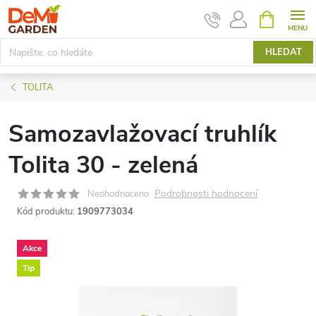
Přejít
NÁKUPNÍ
KOŠÍK
na
obsah
HLEDAT
TOLITA
Samozavlažovací truhlík
Tolita 30 - zelená
Podrobnosti hodnocení
Neohodnoceno
Kód produktu:
1909773034
Akce
Tip