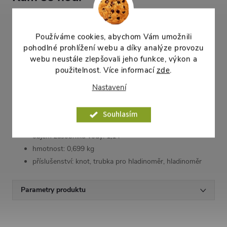
Truhlík je určený
do interiéru
– na parapet, kuchyňskou linku
nebo polici. Kompaktní šířka 30,8 cm padne i na užší
Používáme cookies, abychom Vám umožnili
parapety.
pohodlné prohlížení webu a díky analýze provozu
webu neustále zlepšovali jeho funkce, výkon a
Parametry
použitelnost. Více informací
zde
.
šířka: 30,8 cm
Nastavení
hloubka: 16 cm
výška: 16,6 cm
Souhlasím
objem substrátu: 3,2 l
objem zásobníku vody: 1,1 l
hmotnost: 0,699 kg
příslušenství: knot, trubka pro hladinoměr, hladinoměr
Parametry produktu