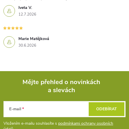
Iveta V.
12.7.2026
Marie Matějková
30.6.2026
Mějte přehled o novinkách
a slevách
Z
á
E-mail
ODEBÍRAT
p
Vložením e-mailu souhlasíte s
podmínkami ochrany osobních
údajů