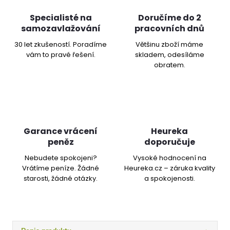
Specialisté na
Doručíme do 2
samozavlažování
pracovních dnů
30 let zkušeností. Poradíme
Většinu zboží máme
vám to pravé řešení.
skladem, odesíláme
obratem.
Garance vrácení
Heureka
peněz
doporučuje
Nebudete spokojeni?
Vysoké hodnocení na
Vrátíme peníze. Žádné
Heureka.cz – záruka kvality
starosti, žádné otázky.
a spokojenosti.