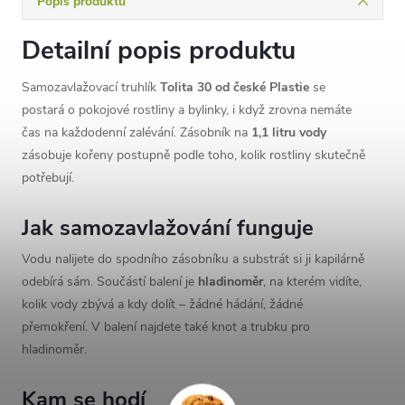
Popis produktu
Detailní popis produktu
Samozavlažovací truhlík
Tolita 30 od české Plastie
se
postará o pokojové rostliny a bylinky, i když zrovna nemáte
čas na každodenní zalévání. Zásobník na
1,1 litru vody
zásobuje kořeny postupně podle toho, kolik rostliny skutečně
potřebují.
Jak samozavlažování funguje
Vodu nalijete do spodního zásobníku a substrát si ji kapilárně
odebírá sám. Součástí balení je
hladinoměr
, na kterém vidíte,
kolik vody zbývá a kdy dolít – žádné hádání, žádné
přemokření. V balení najdete také knot a trubku pro
hladinoměr.
Kam se hodí