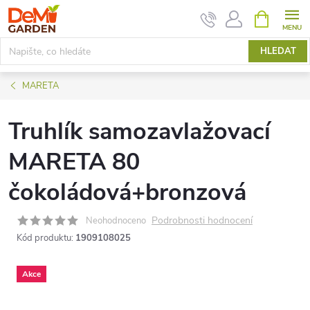
Přejít
NÁKUPNÍ
KOŠÍK
na
obsah
HLEDAT
MARETA
Truhlík samozavlažovací
MARETA 80
čokoládová+bronzová
Podrobnosti hodnocení
Neohodnoceno
Kód produktu:
1909108025
Akce