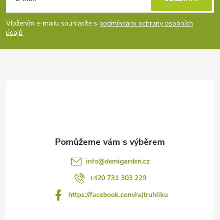
p
Vložením e-mailu souhlasíte s
podmínkami ochrany osobních
údajů
a
t
í
info
@
demigarden.cz
+420 731 303 229
https://facebook.com/rajtruhliku