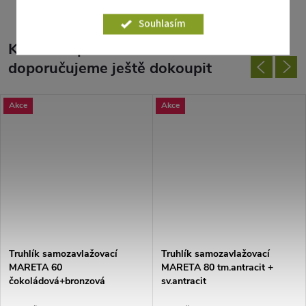
Souhlasím
K tomuto produktu
doporučujeme ještě dokoupit
Akce
Akce
Truhlík samozavlažovací
Truhlík samozavlažovací
MARETA 60
MARETA 80 tm.antracit +
čokoládová+bronzová
sv.antracit