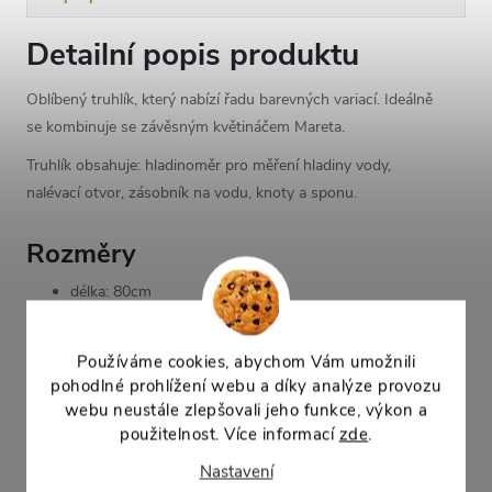
Detailní popis produktu
Oblíbený truhlík, který nabízí řadu barevných variací. Ideálně
se kombinuje se závěsným květináčem Mareta.
Truhlík obsahuje: hladinoměr pro měření hladiny vody,
nalévací otvor, zásobník na vodu, knoty a sponu.
Rozměry
délka: 80cm
šířka: 20cm
výška: 17,5cm
Používáme cookies, abychom Vám umožnili
objem zásobníku na vodu: 3,8l
pohodlné prohlížení webu a díky analýze provozu
objem substrátu: 15l
webu neustále zlepšovali jeho funkce, výkon a
použitelnost. Více informací
zde
.
Parametry produktu
Nastavení