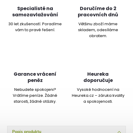
Specialisté na
Doručíme do 2
samozavlažování
pracovních dnů
30 let zkušeností. Poradíme
Většinu zboží máme
vám to pravé řešení.
skladem, odesíláme
obratem.
Garance vrácení
Heureka
peněz
doporučuje
Nebudete spokojeni?
Vysoké hodnocení na
Vrátíme peníze. Žádné
Heureka.cz – záruka kvality
starosti, žádné otázky.
a spokojenosti.
Popis produktu