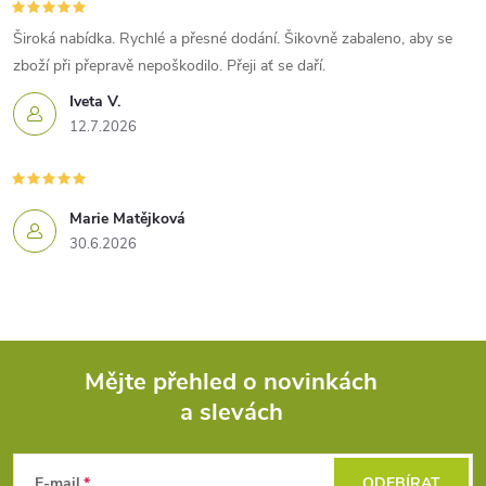
Široká nabídka. Rychlé a přesné dodání. Šikovně zabaleno, aby se
zboží při přepravě nepoškodilo. Přeji ať se daří.
Iveta V.
12.7.2026
Marie Matějková
30.6.2026
Mějte přehled o novinkách
a slevách
Z
á
E-mail
ODEBÍRAT