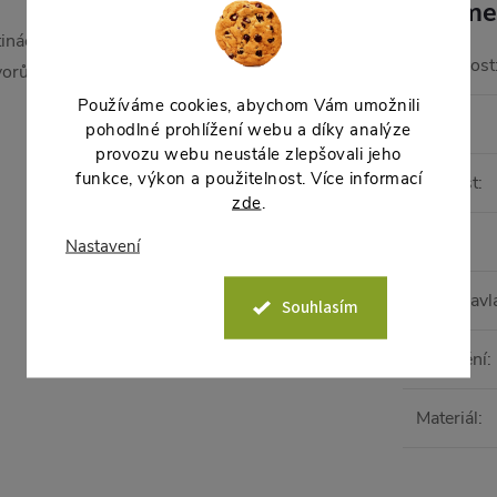
Parame
ětináč. Květináč vznikne
Hmotnost
orů pro odtok vody. Jako
Používáme cookies, abychom Vám umožnili
EAN
:
pohodlné prohlížení webu a díky analýze
provozu webu neustále zlepšovali jeho
funkce, výkon a použitelnost. Více informací
Velikost
:
zde
.
Barva
:
Nastavení
Samozavl
Souhlasím
Umístění
:
Materiál
: