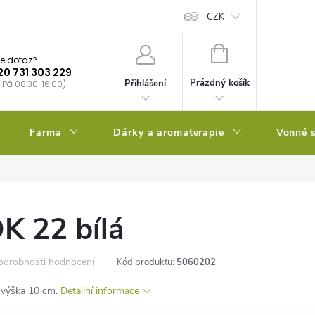
bstrátu
Kalendář výsevů
CZK
NÁKUPNÍ
e dotaz?
KOŠÍK
20 731 303 229
Prázdný košík
Přihlášení
-Pá 08:30-16:00)
Farma
Dárky a aromaterapie
Vonné s
K 22 bílá
odrobnosti hodnocení
Kód produktu:
5060202
 výška 10 cm.
Detailní informace