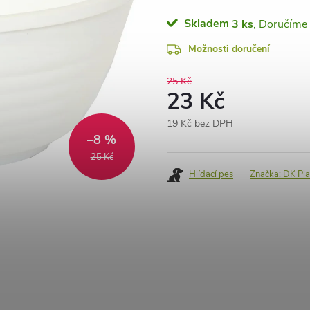
Skladem
3 ks
Možnosti doručení
25 Kč
23 Kč
19 Kč bez DPH
–8 %
Měrná
cena:
25 Kč
Hlídací pes
Značka:
DK Pla