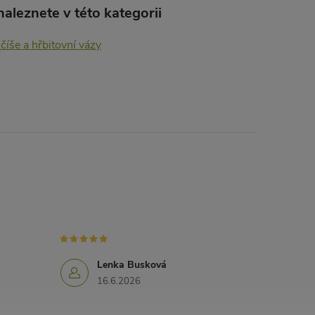
aleznete v této kategorii
 číše a hřbitovní vázy
Lenka Busková
16.6.2026