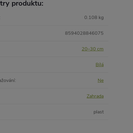
try produktu:
:
0.108 kg
8594028846075
20–30 cm
Bílá
ažování
:
Ne
Zahrada
plast