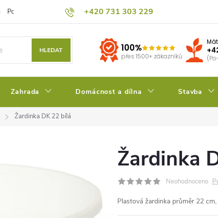
+420 731 303 229
Podmínky ochrany osobních údajů
Pěstitelský blog
Kalkulačka su
Mát
100%
+4
HLEDAT
přes 1500+ zákazníků
(Po
Zahrada
Domácnost a dílna
Stavba
Žardinka DK 22 bílá
Žardinka D
P
Neohodnoceno
Plastová žardinka průměr 22 cm,