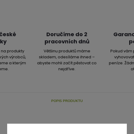
 české
Doručíme do 2
Garanc
ky
pracovních dnů
p
na produkty
Většinu produktů máme
Pokud vám 
kých výrobců,
skladem, odesíláme ihned –
vyhovovat
jeme a kterým
abyste mohli začít pěstovat co
peníze. Žádn
eme.
nejdříve.
o
POPIS PRODUKTU