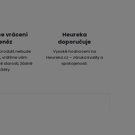
e vrácení
Heureka
eněz
doporučuje
produkt nebude
Vysoké hodnocení na
, vrátíme vám
Heureka.cz – záruka kvality a
é starosti, žádné
spokojenosti.
tázky.