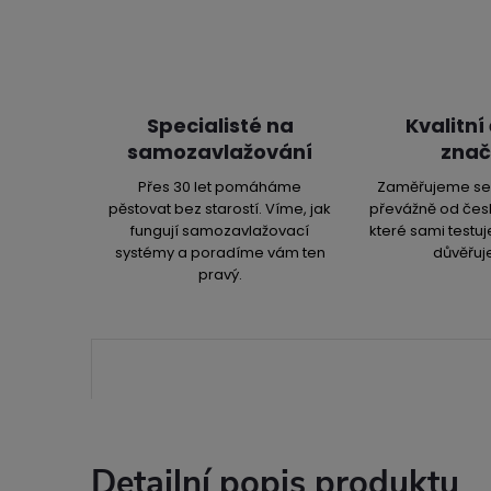
Specialisté na
Kvalitní
samozavlažování
znač
Přes 30 let pomáháme
Zaměřujeme se 
pěstovat bez starostí. Víme, jak
převážně od čes
fungují samozavlažovací
které sami testu
systémy a poradíme vám ten
důvěřuj
pravý.
Detailní popis produktu