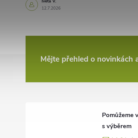
Iveta V.
12.7.2026
Z
Mějte přehled o novinkách
á
p
a
t