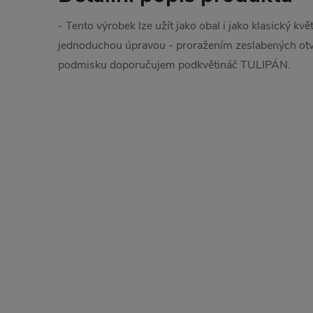
- Tento výrobek lze užít jako obal i jako klasický kv
jednoduchou úpravou - proražením zeslabených otv
podmisku doporučujem podkvětináč TULIPÁN.