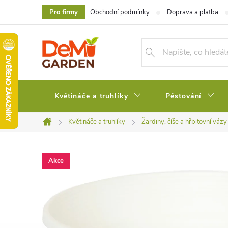
Přejít
Pro firmy
Obchodní podmínky
Doprava a platba
na
obsah
Květináče a truhlíky
Pěstování
Květináče a truhlíky
Žardiny, číše a hřbitovní vázy
Domů
Akce