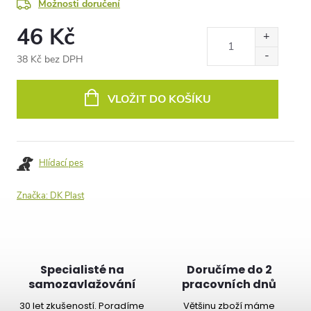
Možnosti doručení
46 Kč
38 Kč bez DPH
Měrná
cena:
VLOŽIT DO KOŠÍKU
Hlídací pes
Značka:
DK Plast
Specialisté na
Doručíme do 2
samozavlažování
pracovních dnů
30 let zkušeností. Poradíme
Většinu zboží máme