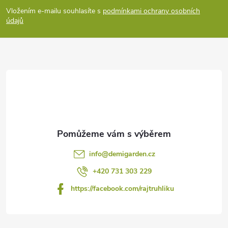
p
Vložením e-mailu souhlasíte s
podmínkami ochrany osobních
údajů
a
t
í
info
@
demigarden.cz
+420 731 303 229
https://facebook.com/rajtruhliku