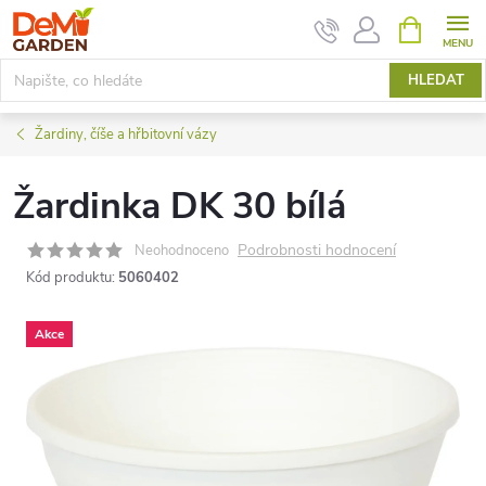
Přejít
NÁKUPNÍ
KOŠÍK
na
obsah
HLEDAT
Žardiny, číše a hřbitovní vázy
Žardinka DK 30 bílá
Podrobnosti hodnocení
Neohodnoceno
Kód produktu:
5060402
Akce