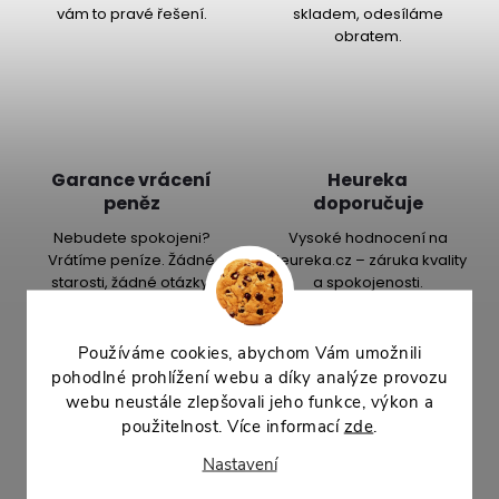
vám to pravé řešení.
skladem, odesíláme
obratem.
Garance vrácení
Heureka
peněz
doporučuje
Nebudete spokojeni?
Vysoké hodnocení na
Vrátíme peníze. Žádné
Heureka.cz – záruka kvality
starosti, žádné otázky.
a spokojenosti.
Používáme cookies, abychom Vám umožnili
pohodlné prohlížení webu a díky analýze provozu
Popis produktu
webu neustále zlepšovali jeho funkce, výkon a
použitelnost. Více informací
zde
.
Detailní popis produktu
Nastavení