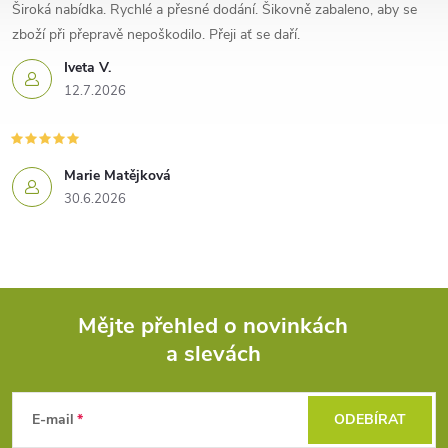
Široká nabídka. Rychlé a přesné dodání. Šikovně zabaleno, aby se
zboží při přepravě nepoškodilo. Přeji ať se daří.
Iveta V.
12.7.2026
Marie Matějková
30.6.2026
Mějte přehled o novinkách
a slevách
Z
á
E-mail
ODEBÍRAT