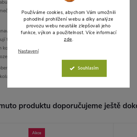
babu Extrakt získaný z dužiny
mečný pro své anti-age účinky –
Používáme cookies, abychom Vám umožnili
pohodlné prohlížení webu a díky analýze
provozu webu neustále zlepšovali jeho
navenou pleť. Aktivní látky v
funkce, výkon a použitelnost. Více informací
rují tvorbu kolagenu a pomáhají
zde
.
h kožních buněk). Vitamin C Má
Nastavení
škozením volnými radikály.
obené UV zářením. Studie
Souhlasím
 kolagenu.
muto produktu doporučujeme ještě dok
Akce