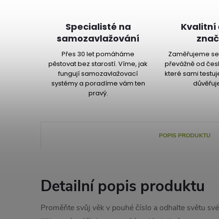
Specialisté na
Kvalitní
samozavlažování
znač
Přes 30 let pomáháme
Zaměřujeme se 
pěstovat bez starostí. Víme, jak
převážně od čes
fungují samozavlažovací
které sami testu
systémy a poradíme vám ten
důvěřuj
pravý.
POPIS PRODUKTU
Detailní popis produktu
Proměňte svůj věk v pouhé číslo a odhalte světu své