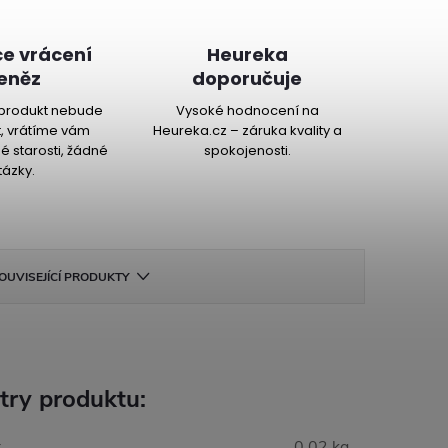
e vrácení
Heureka
eněz
doporučuje
produkt nebude
Vysoké hodnocení na
, vrátíme vám
Heureka.cz – záruka kvality a
é starosti, žádné
spokojenosti.
tázky.
OUVISEJÍCÍ PRODUKTY
try produktu:
:
0.02 kg