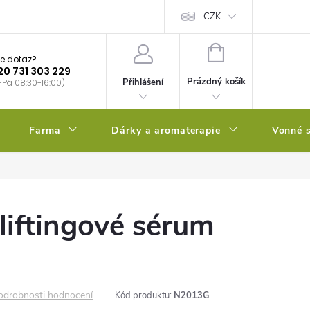
bstrátu
Kalendář výsevů
CZK
NÁKUPNÍ
e dotaz?
KOŠÍK
20 731 303 229
Prázdný košík
Přihlášení
-Pá 08:30-16:00)
Farma
Dárky a aromaterapie
Vonné s
 liftingové sérum
odrobnosti hodnocení
Kód produktu:
N2013G