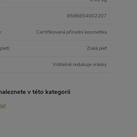
8596654002207
e
:
Certifikovaná přírodní kosmetika
pletí
:
Zralá pleť
Viditelně redukuje vrásky
aleznete v této kategorii
leť