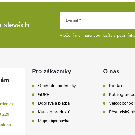
E-mail
a slevách
Vložením e-mailu souhlasíte s
podmínka
Pro zákazníky
O nás
Obchodní podmínky
Kontakt
GDPR
Katalog prod
Doprava a platba
Velkoobchod
rden.cz
Katalog produktů
Pěstitelský bl
3 229
Moje objednávka
ook.co