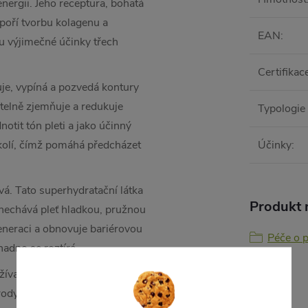
energii. Jeho receptura, bohatá
odpoří tvorbu kolagenu a
EAN
:
u výjimečné účinky třech
Certifikac
uje, vypíná a pozvedá kontury
itelně zjemňuje a redukuje
Typologie 
otit tón pleti a jako účinný
okolí, čímž pomáhá předcházet
Účinky
:
vá. Tato superhydratační látka
Produkt n
zanechává pleť hladkou, pružnou
eneraci a obnovuje bariérovou
Péče o p
adno se roztírá.
t i ženy s citlivou pletí.
rody a vědy pro krásu bez