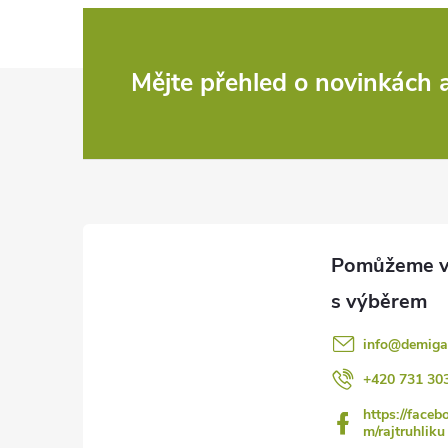
Z
Mějte přehled o novinkách
á
p
a
t
í
info
@
demiga
+420 731 30
https://faceb
m/rajtruhliku