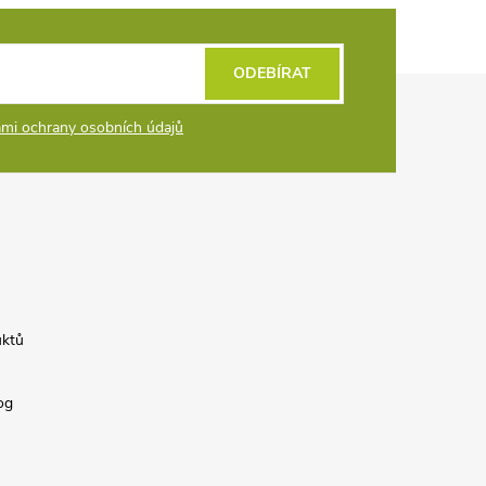
ODEBÍRAT
mi ochrany osobních údajů
uktů
og