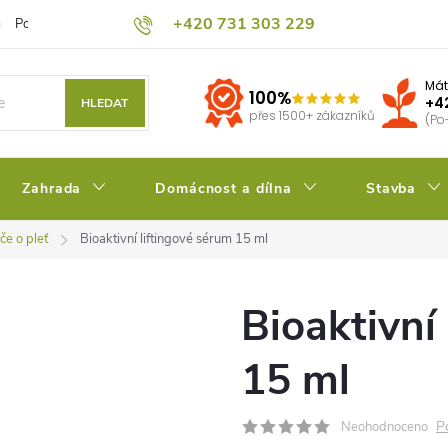
+420 731 303 229
Podmínky ochrany osobních údajů
Pěstitelský blog
Kalkulačka su
Mát
100%
+4
HLEDAT
přes 1500+ zákazníků
(Po
Zahrada
Domácnost a dílna
Stavba
če o pleť
Bioaktivní liftingové sérum 15 ml
Bioaktivní
15 ml
P
Neohodnoceno