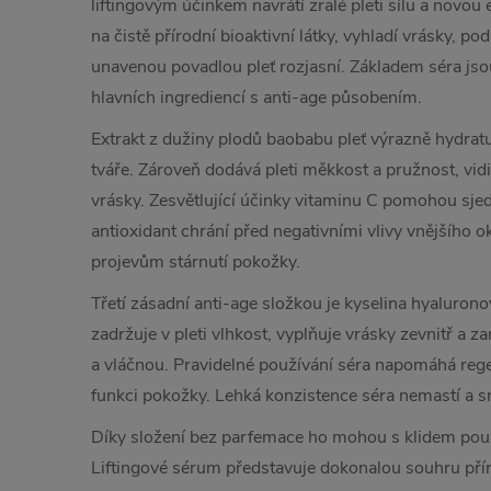
liftingovým účinkem navrátí zralé pleti sílu a novou 
na čistě přírodní bioaktivní látky, vyhladí vrásky, p
unavenou povadlou pleť rozjasní. Základem séra jso
hlavních ingrediencí s anti-age působením.
Extrakt z dužiny plodů baobabu pleť výrazně hydrat
tváře. Zároveň dodává pleti měkkost a pružnost, vid
vrásky. Zesvětlující účinky vitaminu C pomohou sjedn
antioxidant chrání před negativními vlivy vnějšího 
projevům stárnutí pokožky.
Třetí zásadní anti-age složkou je kyselina hyalurono
zadržuje v pleti vlhkost, vyplňuje vrásky zevnitř a 
a vláčnou. Pravidelné používání séra napomáhá reg
funkci pokožky. Lehká konzistence séra nemastí a sn
Díky složení bez parfemace ho mohou s klidem používa
Liftingové sérum představuje dokonalou souhru pří