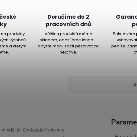
 české
Doručíme do 2
Garanc
ky
pracovních dnů
p
na produkty
Většinu produktů máme
Pokud vám 
kých výrobců,
skladem, odesíláme ihned –
vyhovovat
jeme a kterým
abyste mohli začít pěstovat co
peníze. Žádn
eme.
nejdříve.
o
S
Parame
 mladší já. Omlazující sérum s
Hmotnost