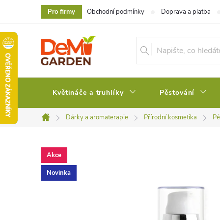
Přejít
Pro firmy
Obchodní podmínky
Doprava a platba
na
obsah
Květináče a truhlíky
Pěstování
Dárky a aromaterapie
Přírodní kosmetika
Pé
Domů
Akce
Novinka