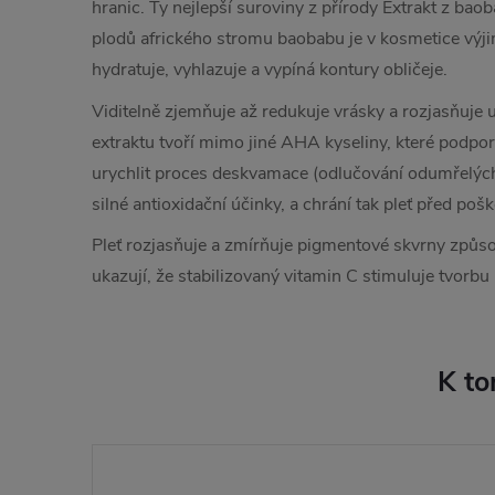
hranic. Ty nejlepší suroviny z přírody Extrakt z bao
plodů afrického stromu baobabu je v kosmetice výji
hydratuje, vyhlazuje a vypíná kontury obličeje.
Viditelně zjemňuje až redukuje vrásky a rozjasňuje u
extraktu tvoří mimo jiné AHA kyseliny, které podpo
urychlit proces deskvamace (odlučování odumřelýc
silné antioxidační účinky, a chrání tak pleť před po
Pleť rozjasňuje a zmírňuje pigmentové skvrny způs
ukazují, že stabilizovaný vitamin C stimuluje tvorbu
K to