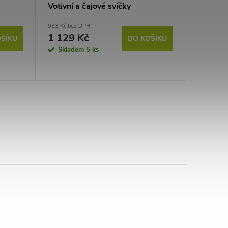
Votivní a čajové svíčky
933 Kč bez DPH
1 129 Kč
ŠÍKU
DO KOŠÍKU
Skladem
5 ks