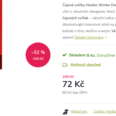
Čajové svíčky Haribo Winter De
vůni s vánočním designem, který 
čajových svíček
– vánoční edice v
dlouhotrvající intenzivní vůně na
bobule s tóny skořice a anýzu
Vá
advent
Detailní informace
–32 %
Skladem
8 ks
106 Kč
Možnosti doručení
106 Kč
72 Kč
60 Kč bez DPH
Měrná
cena:
Hlídací pes
Značka:
Harib