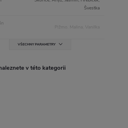
n
Skořice, Anýz, Jasmín, Hřebíček,
Švestka
ón
Pižmo, Malina, Vanilka
VŠECHNY PARAMETRY
aleznete v této kategorii