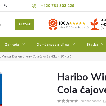
+420 731 303 229
Podmínky ochrany osobních údajů
Pěstitelský blog
Kalkulačka su
Mát
100%
+4
HLEDAT
přes 1500+ zákazníků
(Po
Zahrada
Domácnost a dílna
Stavba
o Winter Design Cherry Cola čajové svíčky - 10 kusů
Haribo Wi
Cola čajov
P
Neohodnoceno