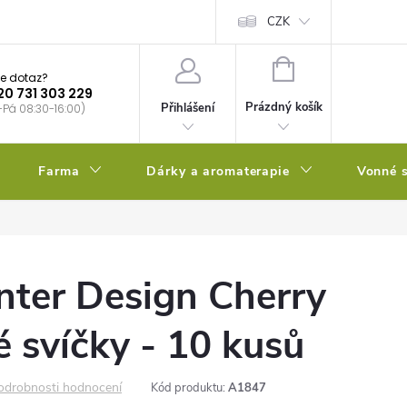
bstrátu
Kalendář výsevů
CZK
NÁKUPNÍ
e dotaz?
KOŠÍK
20 731 303 229
Prázdný košík
Přihlášení
-Pá 08:30-16:00)
Farma
Dárky a aromaterapie
Vonné s
nter Design Cherry
é svíčky - 10 kusů
odrobnosti hodnocení
Kód produktu:
A1847