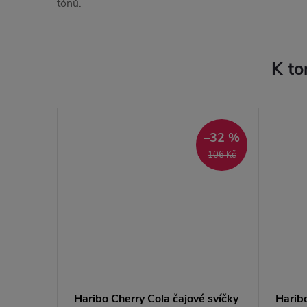
tónů.
K to
–32 %
106 Kč
Haribo Cherry Cola čajové svíčky
Haribo