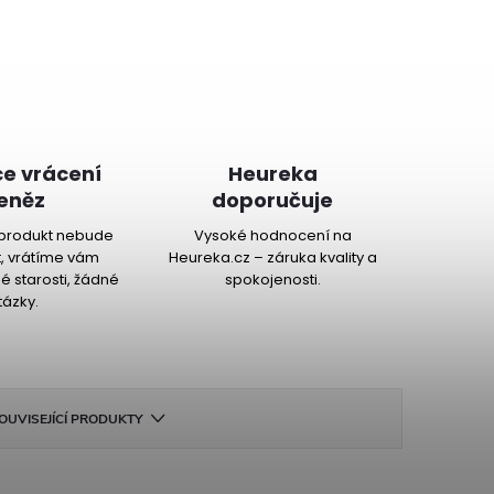
e vrácení
Heureka
eněz
doporučuje
produkt nebude
Vysoké hodnocení na
, vrátíme vám
Heureka.cz – záruka kvality a
é starosti, žádné
spokojenosti.
tázky.
OUVISEJÍCÍ PRODUKTY