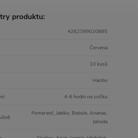
try produktu:
4262399020885
Červená
10 kusů
Haribo
ní
:
4-6 hodin na svíčku
Pomeranč, Jablko, Bobule, Ananas,
 vůně
:
Jahoda