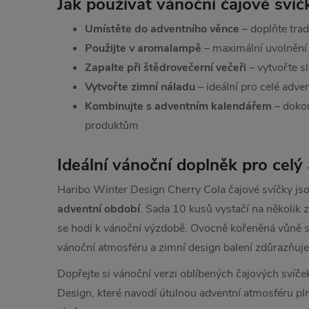
Jak používat vánoční čajové svíč
Umístěte do adventního věnce
– doplňte tra
Použijte v aromalampě
– maximální uvolnění
Zapalte při štědrovečerní večeři
– vytvořte s
Vytvořte zimní náladu
– ideální pro celé adve
Kombinujte s adventním kalendářem
– dokon
produktům
Ideální vánoční doplněk pro celý
Haribo Winter Design Cherry Cola čajové svíčky js
adventní období
. Sada 10 kusů vystačí na několik 
se hodí k vánoční výzdobě. Ovocně kořeněná vůně se
vánoční atmosféru a zimní design balení zdůrazňuje
Dopřejte si vánoční verzi oblíbených čajových svíč
Design, které navodí útulnou adventní atmosféru p