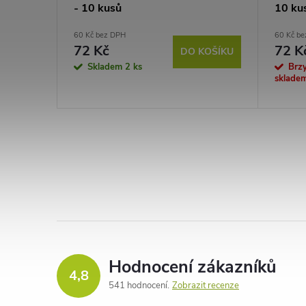
- 10 kusů
10 ku
60 Kč bez DPH
60 Kč b
72 Kč
72 K
DO KOŠÍKU
Skladem
2 ks
Brz
sklade
Hodnocení zákazníků
4,8
541 hodnocení
Zobrazit recenze