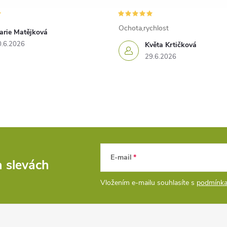
Ochota,rychlost
arie Matějková
0.6.2026
Květa Krtičková
29.6.2026
E-mail
a slevách
Vložením e-mailu souhlasíte s
podmínka