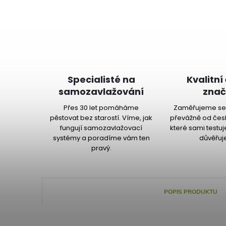
Specialisté na
Kvalitní
samozavlažování
znač
Přes 30 let pomáháme
Zaměřujeme se 
pěstovat bez starostí. Víme, jak
převážně od čes
fungují samozavlažovací
které sami testu
systémy a poradíme vám ten
důvěřuj
pravý.
POPIS PRODUKTU