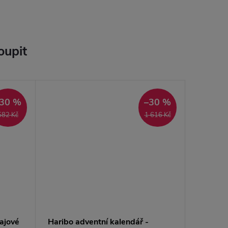
oupit
30 %
–30 %
582 Kč
1 616 Kč
ajové
Haribo adventní kalendář -