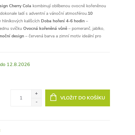
sign Cherry Cola
kombinují oblíbenou ovocně kořeněnou
dokonale ladí s adventní a vánoční atmosférou.
10
 hliníkových kalíšcích
Doba hoření 4-6 hodin
–
 jednu svíčku
Ovocná kořeněná vůně
– pomeranč, jablko,
noční design
– červená barva a zimní motiv ideální pro
12.8.2026
VLOŽIT DO KOŠÍKU
o