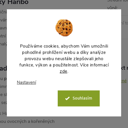
Střední tó
ky Haribo
vůně
:
diční dekoraci ovocnou vůní
 vánoční vůně
Základní t
lavnostní atmosféru
vůně
:
ntní období
alý doplněk k dalším Haribo
Používáme cookies, abychom Vám umožnili
pohodlné prohlížení webu a díky analýze
provozu webu neustále zlepšovali jeho
funkce, výkon a použitelnost. Více informací
 advent
Produkt n
zde
.
ou
perfektní volbou pro
Ovocné
Nastavení
zimních večerů a červená barva
 skořicí vytváří tu pravou
Souhlasím
 sezónní charakter produktu.
ek Haribo Cherry Cola s Winter
lnou ovocných a kořeněných