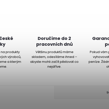
 české
Doručíme do 2
Garanc
ky
pracovních dnů
p
na produkty
Většinu produktů máme
Pokud vám 
kých výrobců,
skladem, odesíláme ihned –
vyhovovat
jeme a kterým
abyste mohli začít pěstovat co
peníze. Žádn
eme.
nejdříve.
o
S