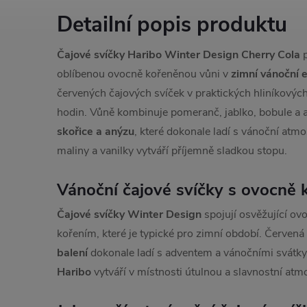
Detailní popis produktu
Čajové svíčky Haribo Winter Design Cherry Cola
p
oblíbenou ovocně kořeněnou vůni v
zimní vánoční e
červených čajových svíček v praktických hliníkovýc
hodin. Vůně kombinuje pomeranč, jablko, bobule a
skořice a anýzu
, které dokonale ladí s vánoční atm
maliny a vanilky vytváří příjemně sladkou stopu.
Vánoční čajové svíčky s ovocně 
Čajové svíčky Winter Design
spojují osvěžující ov
kořením, které je typické pro zimní období. Červen
balení
dokonale ladí s adventem a vánočními svátky
Haribo
vytváří v místnosti útulnou a slavnostní atm