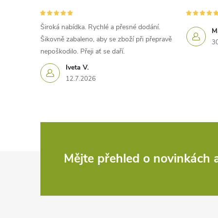
Široká nabídka. Rychlé a přesné dodání.
M
Šikovně zabaleno, aby se zboží při přepravě
3
nepoškodilo. Přeji ať se daří.
Iveta V.
12.7.2026
Z
Mějte přehled o novinkách
á
p