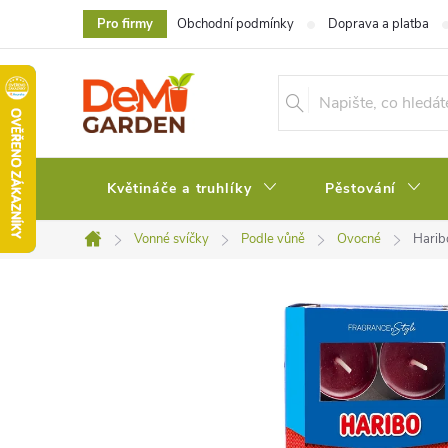
Přejít
Pro firmy
Obchodní podmínky
Doprava a platba
na
obsah
Květináče a truhlíky
Pěstování
Vonné svíčky
Podle vůně
Ovocné
Harib
Domů