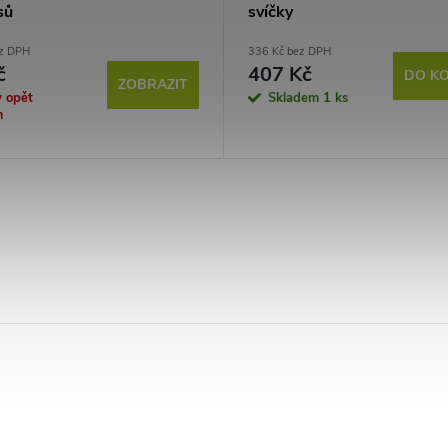
sů
svíčky
ez DPH
336 Kč bez DPH
č
407 Kč
DO KO
ZOBRAZIT
y opět
Skladem
1 ks
m