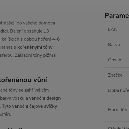
Parame
řinášejí do vašeho domova
EAN
:
dici
. Balení obsahuje 10
h kalíšcích s dobou hoření 4-6
Barva
:
 ananas s
kořeněnými tóny
osférou. Základní tóny pižma,
Obsah
:
Značka
:
kořeněnou vůní
ocné tóny se zahřívajícím
Doba hoře
á barva vosku a
vánoční design
. Tyto
vánoční čajové svíčky
Horní tón
osféru.