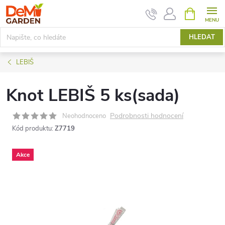
Přejít
NÁKUPNÍ
KOŠÍK
na
obsah
HLEDAT
LEBIŠ
Knot LEBIŠ 5 ks(sada)
Podrobnosti hodnocení
Neohodnoceno
Kód produktu:
Z7719
Akce