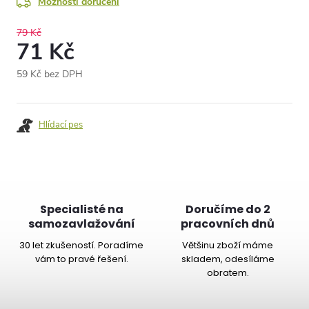
Možnosti doručení
79 Kč
71 Kč
59 Kč bez DPH
Měrná
cena:
Hlídací pes
Specialisté na
Doručíme do 2
samozavlažování
pracovních dnů
30 let zkušeností. Poradíme
Většinu zboží máme
vám to pravé řešení.
skladem, odesíláme
obratem.