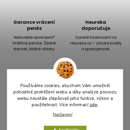
Garance vrácení
Heureka
peněz
doporučuje
Nebudete spokojeni?
Vysoké hodnocení na
Vrátíme peníze. Žádné
Heureka.cz – záruka kvality
starosti, žádné otázky.
a spokojenosti.
Popis produktu
Používáme cookies, abychom Vám umožnili
Detailní popis produktu
pohodlné prohlížení webu a díky analýze provozu
webu neustále zlepšovali jeho funkce, výkon a
použitelnost. Více informací
zde
.
Zavlažovací knoty do samozavlažovacích truhlíků LEBIŠ
Balení obsahuje 5 ks knotů, délka 24,5 cm.
Nastavení
Parametry
Souhlasím