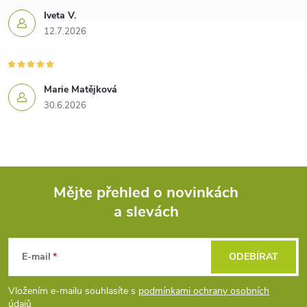
Iveta V.
12.7.2026
Marie Matějková
30.6.2026
Mějte přehled o novinkách
a slevách
Z
á
E-mail
ODEBÍRAT
p
Vložením e-mailu souhlasíte s
podmínkami ochrany osobních
údajů