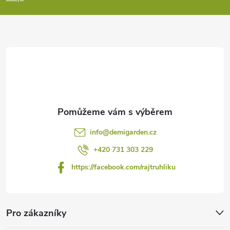
a
t
í
info
@
demigarden.cz
+420 731 303 229
https://facebook.com/rajtruhliku
Pro zákazníky