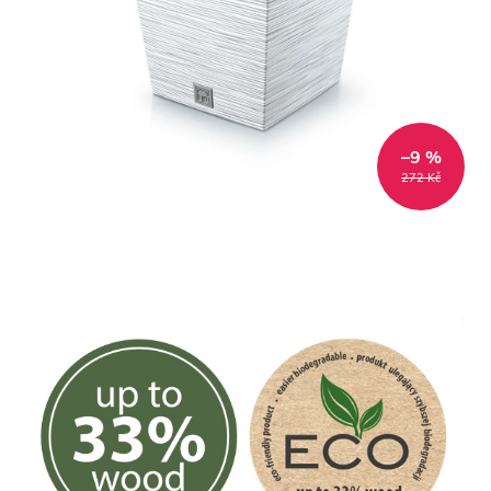
–9 %
272 Kč