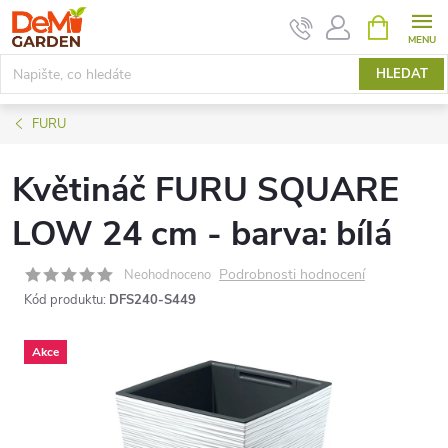
Přejít
NÁKUPNÍ
KOŠÍK
na
obsah
HLEDAT
FURU
Květináč FURU SQUARE
LOW 24 cm - barva: bílá
Podrobnosti hodnocení
Neohodnoceno
Kód produktu:
DFS240-S449
Akce