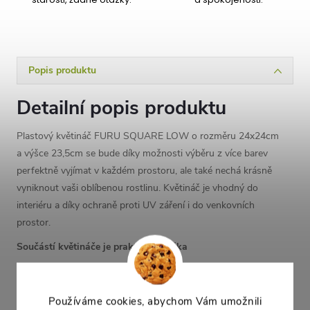
Popis produktu
Detailní popis produktu
Plastový květináč FURU SQUARE LOW o rozměru 24x24cm
a výšce 23,5cm se bude díky možnosti výběru z více barev
perfektně vyjímat v každém prostoru, ale také nechá krásně
vyniknout vaši oblíbenou rostlinu. Květináč je vhodný do
interiéru a díky ochraně proti UV záření i do venkovních
prostor.
Součástí květináče je praktická vložka
Parametry
Používáme cookies, abychom Vám umožnili
Barva:
bílá