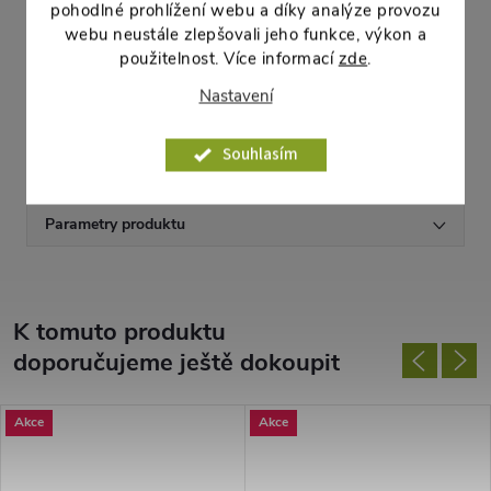
pohodlné prohlížení webu a díky analýze provozu
Délka:
24cm
webu neustále zlepšovali jeho funkce, výkon a
Šířka:
24cm
použitelnost. Více informací
zde
.
Výška:
23,5cm
Nastavení
Hmotnost:
768g
Objem:
7,5l
Souhlasím
Materiál:
Plast
Parametry produktu
K tomuto produktu
doporučujeme ještě dokoupit
Akce
Akce