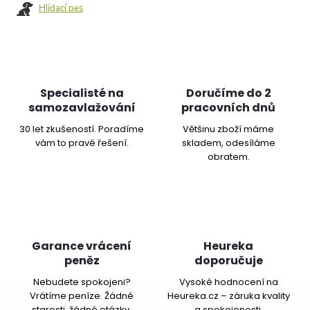
Hlídací pes
Specialisté na
Doručíme do 2
samozavlažování
pracovních dnů
30 let zkušeností. Poradíme
Většinu zboží máme
vám to pravé řešení.
skladem, odesíláme
obratem.
Garance vrácení
Heureka
peněz
doporučuje
Nebudete spokojeni?
Vysoké hodnocení na
Vrátíme peníze. Žádné
Heureka.cz – záruka kvality
starosti, žádné otázky.
a spokojenosti.