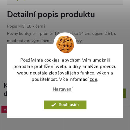
Detailní popis produktu
Popis MCI 18 - černá
Pevný kontejner - průměr 18 cm, výška 14 cm, objem 2,5 l, s
mnohootvorovým dnem s bočními výřezy.
Parametry produktu
Používáme cookies, abychom Vám umožnili
pohodlné prohlížení webu a díky analýze provozu
webu neustále zlepšovali jeho funkce, výkon a
použitelnost. Více informací
zde
.
K tomuto produktu
Nastavení
doporučujeme ještě dokoupit
Souhlasím
Akce
Akce