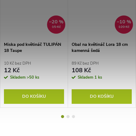
–20 %
–10 %
15 Kč
120 Kč
Miska pod květináč TULIPÁN
Obal na květináč Lora 18 cm
18 Taupe
kamenná šedá
10 Kč bez DPH
89 Kč bez DPH
12 Kč
108 Kč
Skladem
>50 ks
Skladem
1 ks
DO KOŠÍKU
DO KOŠÍKU