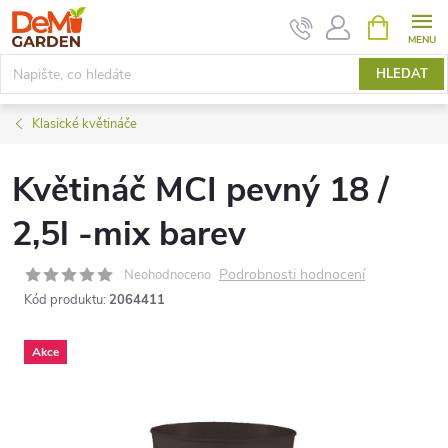
Přejít
NÁKUPNÍ
KOŠÍK
na
obsah
HLEDAT
Klasické květináče
Květináč MCI pevný 18 /
2,5l -mix barev
Podrobnosti hodnocení
Neohodnoceno
Kód produktu:
2064411
Akce