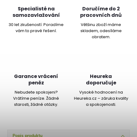
Specialisté na
Doručíme do 2
samozavlažování
pracovních dnů
30 let zkušeností. Poradíme
Většinu zboží máme
vám to pravé řešení.
skladem, odesíláme
obratem.
Garance vrácení
Heureka
peněz
doporučuje
Nebudete spokojeni?
Vysoké hodnocení na
Vrátíme peníze. Žádné
Heureka.cz – záruka kvality
starosti, žádné otázky.
a spokojenosti.
Popis produktu