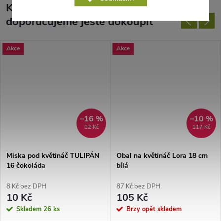
K tomuto produktu
doporučujeme ještě dokoupit
Akce
Akce
–16 %
–10 %
12 Kč
117 Kč
Miska pod květináč TULIPÁN
Obal na květináč Lora 18 cm
16 čokoláda
bílá
8 Kč bez DPH
87 Kč bez DPH
10 Kč
105 Kč
Skladem
26 ks
Brzy opět skladem