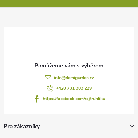
a
t
í
info
@
demigarden.cz
+420 731 303 229
https://facebook.com/rajtruhliku
Pro zákazníky