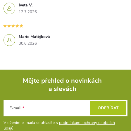
Iveta V.
12.7.2026
Marie Matějková
30.6.2026
Mějte přehled o novinkách
a slevách
Z
á
E-mail
ODEBÍRAT
p
Vložením e-mailu souhlasíte s
podmínkami ochrany osobních
údajů