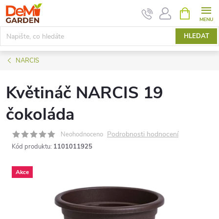
Přejít
NÁKUPNÍ
KOŠÍK
na
obsah
HLEDAT
NARCIS
Květináč NARCIS 19
čokoláda
Podrobnosti hodnocení
Neohodnoceno
Kód produktu:
1101011925
Akce