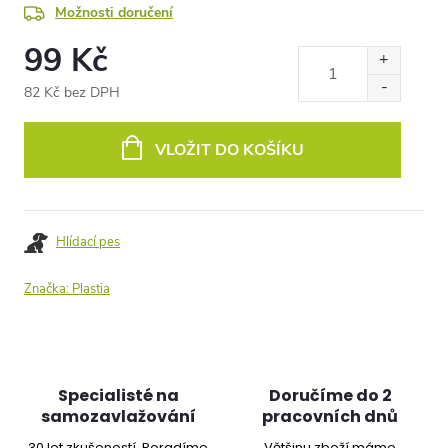
Možnosti doručení
99 Kč
82 Kč bez DPH
Měrná
cena:
VLOŽIT DO KOŠÍKU
Hlídací pes
Značka:
Plastia
Specialisté na
Doručíme do 2
samozavlažování
pracovních dnů
30 let zkušeností. Poradíme
Většinu zboží máme