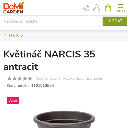
Přejít
NÁKUPNÍ
KOŠÍK
na
obsah
HLEDAT
NARCIS
Květináč NARCIS 35
antracit
Podrobnosti hodnocení
Neohodnoceno
Kód produktu:
1101013524
Akce