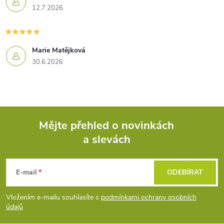
12.7.2026
Marie Matějková
30.6.2026
Mějte přehled o novinkách
a slevách
Z
á
E-mail
ODEBÍRAT
p
Vložením e-mailu souhlasíte s
podmínkami ochrany osobních
údajů
a