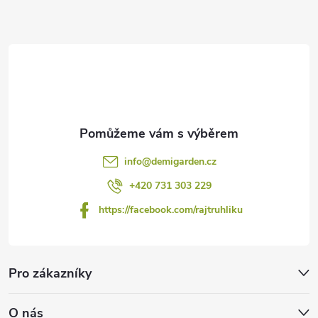
t
í
info
@
demigarden.cz
+420 731 303 229
https://facebook.com/rajtruhliku
Pro zákazníky
O nás