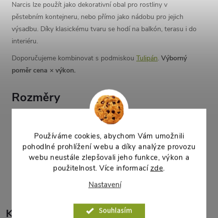
Narcis lze použít jako dekorativní obal pro rostliny v
pěstebním kontejneru, nebo přímo jako nádobu pro jejich
výsadbu. Díky klasickému tvaru se hodí na balkón, terasu i do
interiéru.
Doporučujeme kombinovat s podmiskou
Tulipán
.
Výborný
poměr cena × výkon.
Rozměry
horní vnější průměr:
35 cm
dolní vnější průměr:
25,9 cm
Používáme cookies, abychom Vám umožnili
výška:
25,7 cm
pohodlné prohlížení webu a díky analýze provozu
webu neustále zlepšovali jeho funkce, výkon a
Parametry produktu
použitelnost. Více informací
zde
.
Nastavení
Souhlasím
K tomuto produktu