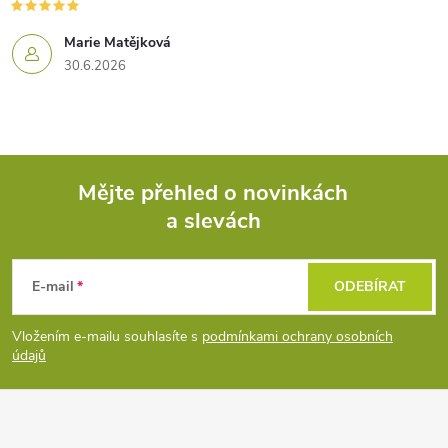
Marie Matějková
30.6.2026
Mějte přehled o novinkách
a slevách
Z
á
E-mail
ODEBÍRAT
p
Vložením e-mailu souhlasíte s
podmínkami ochrany osobních
údajů
a
t