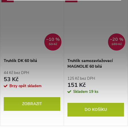
–10 %
–20 %
59 Kč
189 Kč
Truhlík DK 60 bílá
Truhlík samozavlažovací
MAGNOLIE 60 bílá
44 Kč bez DPH
53 Kč
125 Kč bez DPH
151 Kč
Brzy opět skladem
Skladem
19 ks
ZOBRAZIT
DO KOŠÍKU