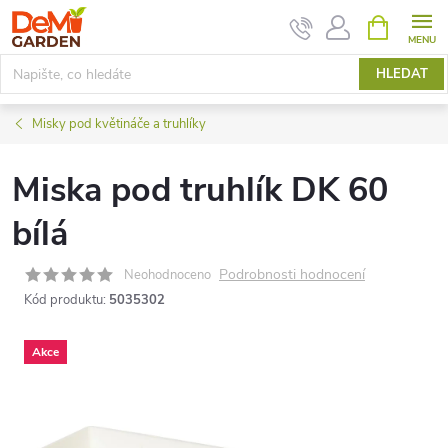
Přejít
NÁKUPNÍ
KOŠÍK
na
obsah
HLEDAT
Misky pod květináče a truhlíky
Miska pod truhlík DK 60
bílá
Podrobnosti hodnocení
Neohodnoceno
Kód produktu:
5035302
Akce