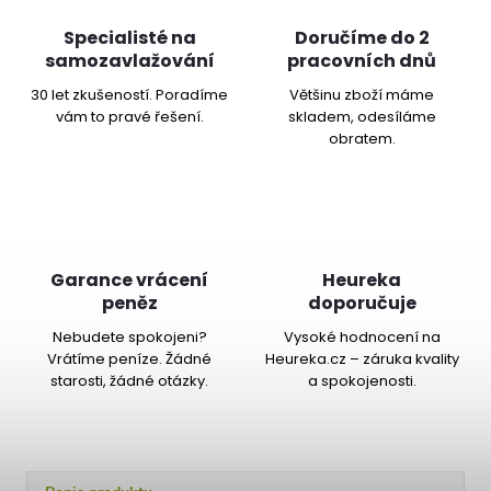
Specialisté na
Doručíme do 2
samozavlažování
pracovních dnů
30 let zkušeností. Poradíme
Většinu zboží máme
vám to pravé řešení.
skladem, odesíláme
obratem.
Garance vrácení
Heureka
peněz
doporučuje
Nebudete spokojeni?
Vysoké hodnocení na
Vrátíme peníze. Žádné
Heureka.cz – záruka kvality
starosti, žádné otázky.
a spokojenosti.