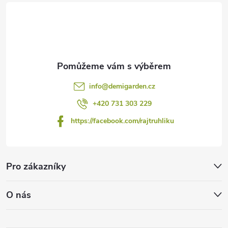
í
info
@
demigarden.cz
+420 731 303 229
https://facebook.com/rajtruhliku
Pro zákazníky
O nás