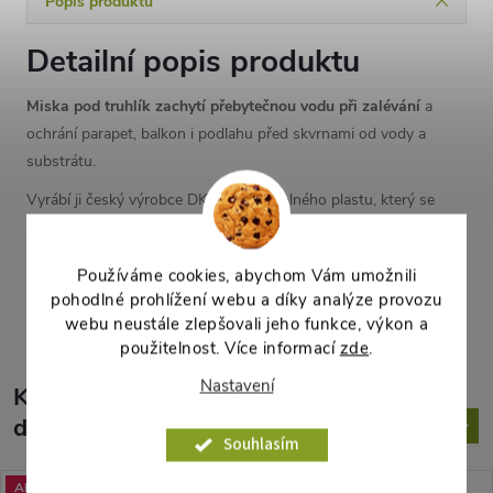
Popis produktu
Detailní popis produktu
Miska pod truhlík zachytí přebytečnou vodu při zalévání
a
ochrání parapet, balkon i podlahu před skvrnami od vody a
substrátu.
Vyrábí ji český výrobce DK Plast z odolného plastu, který se
snadno čistí.
Používáme cookies, abychom Vám umožnili
Parametry produktu
pohodlné prohlížení webu a díky analýze provozu
webu neustále zlepšovali jeho funkce, výkon a
použitelnost. Více informací
zde
.
Nastavení
K tomuto produktu
doporučujeme ještě dokoupit
Souhlasím
Akce
Akce