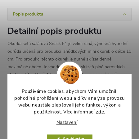
Popis produktu
Detailní popis produktu
Okurka setá salátová Snack F1 je velmi raná, výnosná hybridní
odrůda určená pro produkci lahůdkových mini okurek o délce 10
cm. Pro produkci těchto okurek je nutné sklízet denně,
maximálně obden. Je vhodná také pro sklizeň plně narostlých
plodů o délce 15 až 17 cm. Plody jsou tmavozelené, tupě
zakončené, geneticky nehořké. Mají pevnější slupku a jsou
krátkodobě skladovatelné. Odrůda je vhodná pro celoroční
Používáme cookies, abychom Vám umožnili
pěstování ve sklenících, fóliovnících a plastových tunelech.
pohodlné prohlížení webu a díky analýze provozu
webu neustále zlepšovali jeho funkce, výkon a
použitelnost. Více informací
zde
.
Parametry produktu
Nastavení