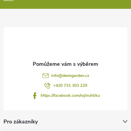
a
t
í
info
@
demigarden.cz
+420 731 303 229
https://facebook.com/rajtruhliku
Pro zákazníky