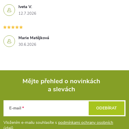
Iveta V.
12.7.2026
Marie Matějková
30.6.2026
Mějte přehled o novinkách
a slevách
Z
á
E-mail
ODEBÍRAT
p
Vložením e-mailu souhlasíte s
podmínkami ochrany osobních
údajů