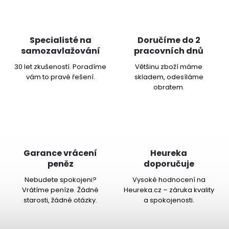
Specialisté na
Doručíme do 2
samozavlažování
pracovních dnů
30 let zkušeností. Poradíme
Většinu zboží máme
vám to pravé řešení.
skladem, odesíláme
obratem.
Garance vrácení
Heureka
peněz
doporučuje
Nebudete spokojeni?
Vysoké hodnocení na
Vrátíme peníze. Žádné
Heureka.cz – záruka kvality
starosti, žádné otázky.
a spokojenosti.