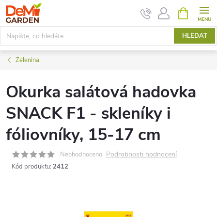
Přejít
NÁKUPNÍ
KOŠÍK
na
obsah
HLEDAT
Zelenina
Okurka salátová hadovka
SNACK F1 - skleníky i
fóliovníky, 15-17 cm
Podrobnosti hodnocení
Neohodnoceno
Kód produktu:
2412