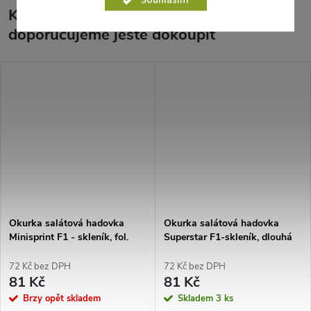
Souhlasím
K tomuto produktu
doporučujeme ještě dokoupit
Okurka salátová hadovka
Okurka salátová hadovka
Minisprint F1 - skleník, fol.
Superstar F1-skleník, dlouhá
72 Kč bez DPH
72 Kč bez DPH
81 Kč
81 Kč
Brzy opět skladem
Skladem
3 ks