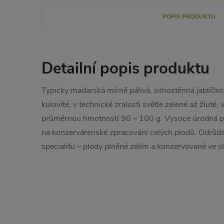
POPIS PRODUKTU
Detailní popis produktu
Typicky maďarská mírně pálivá, silnostěnná jablíčko
kulovité, v technické zralosti světle zelené až žluté,
průměrnou hmotností 90 – 100 g. Vysoce úrodná pa
na konzervárenské zpracování celých plodů. Odrůd
specialitu – plody plněné zelím a konzervované ve 