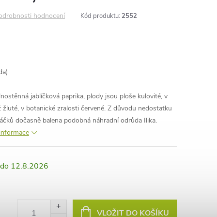
odrobnosti hodnocení
Kód produktu:
2552
da)
nostěnná jablíčková paprika, plody jsou ploše kulovité, v
až žluté, v botanické zralosti červené. Z důvodu nedostatku
sáčků dočasně balena podobná náhradní odrůda Ilika.
 informace
12.8.2026
VLOŽIT DO KOŠÍKU