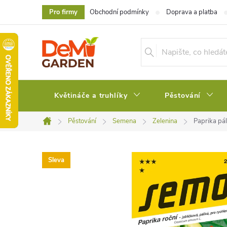
Přejít
Pro firmy
Obchodní podmínky
Doprava a platba
na
obsah
Květináče a truhlíky
Pěstování
Pěstování
Semena
Zelenina
Paprika pál
Domů
Sleva