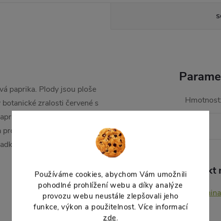
S
Parame
vá paprika. Plody jsou ploše
Hmotnost
 v botanické zralosti červené s
prika s výbornou chutí, určena
EAN
:
a pro maďarskou národní
sladkokyselém nálevu.
Produkt n
Používáme cookies, abychom Vám umožnili
pohodlné prohlížení webu a díky analýze
Zelenina
provozu webu neustále zlepšovali jeho
funkce, výkon a použitelnost. Více informací
zde
.