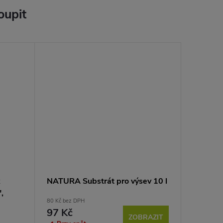
oupit
k
NATURA Substrát pro výsev 10 l
",
80 Kč bez DPH
97 Kč
ZOBRAZIT