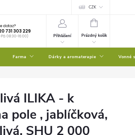
bstrátu
Kalendář výsevů
CZK
NÁKUPNÍ
e dotaz?
KOŠÍK
20 731 303 229
Prázdný košík
Přihlášení
-Pá 08:30-16:00)
Farma
Dárky a aromaterapie
Vonné s
livá ILIKA - k
na pole , jablíčková,
livá, SHU 2 000