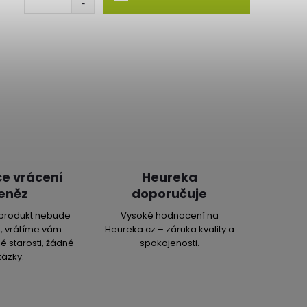
e vrácení
Heureka
eněz
doporučuje
produkt nebude
Vysoké hodnocení na
, vrátíme vám
Heureka.cz – záruka kvality a
é starosti, žádné
spokojenosti.
tázky.