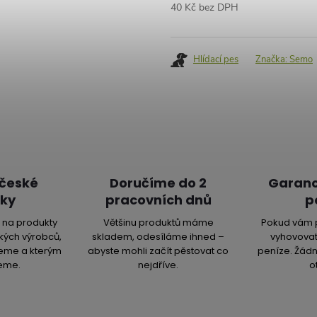
40 Kč bez DPH
Měrná
cena:
Hlídací pes
Značka:
Semo
 české
Doručíme do 2
Garanc
ky
pracovních dnů
p
na produkty
Většinu produktů máme
Pokud vám 
kých výrobců,
skladem, odesíláme ihned –
vyhovovat
jeme a kterým
abyste mohli začít pěstovat co
peníze. Žádn
eme.
nejdříve.
o