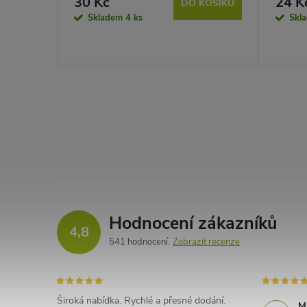
30 Kč
24 K
DO KOŠÍKU
Skladem
4 ks
Skl
Hodnocení zákazníků
4,8
541 hodnocení
Zobrazit recenze
Široká nabídka. Rychlé a přesné dodání.
M