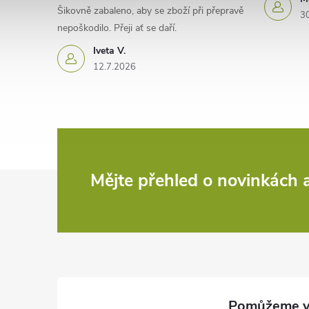
Šikovně zabaleno, aby se zboží při přepravě
3
nepoškodilo. Přeji ať se daří.
Iveta V.
12.7.2026
Z
Mějte přehled o novinkách
á
p
a