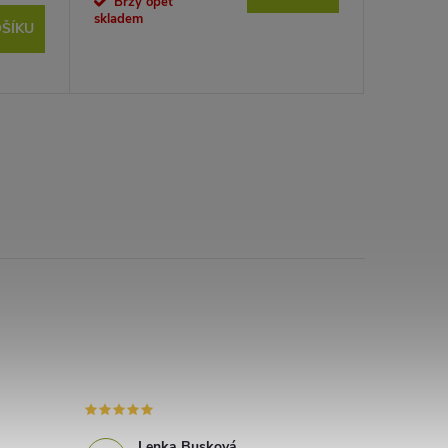
Brzy opět
skladem
ŠÍKU
Lenka Busková