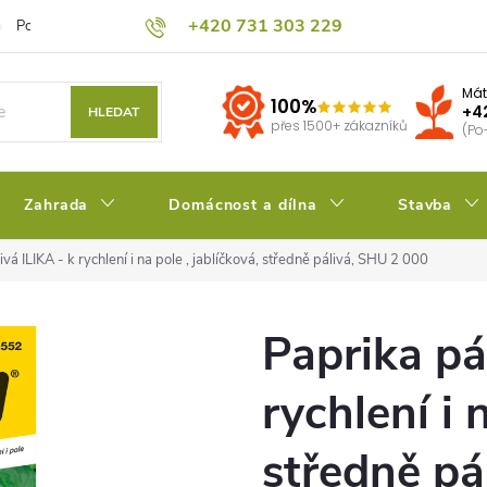
+420 731 303 229
Podmínky ochrany osobních údajů
Pěstitelský blog
Kalkulačka su
Mát
100%
+4
HLEDAT
přes 1500+ zákazníků
(Po
Zahrada
Domácnost a dílna
Stavba
ivá ILIKA - k rychlení i na pole , jablíčková, středně pálivá, SHU 2 000
Paprika pá
rychlení i 
středně pá