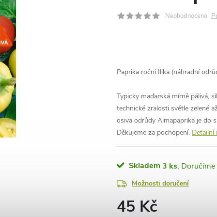
P
Neohodnoceno
Paprika roční Ilika (náhradní odrů
Typicky maďarská mírně pálivá, sil
technické zralosti světle zelené 
osiva odrůdy Almapaprika je do 
Děkujeme za pochopení.
Detailní
Skladem
3 ks
Možnosti doručení
45 Kč