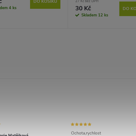
č
DO KOŠÍKU
27 Kč bez DPH
30 Kč
adem
4 ks
DO KO
Skladem
12 ks
Ochota,rychlost
arie Matějková