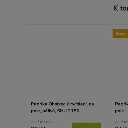
K to
Sleva
Paprika Ohnivec k rychlení, na
Paprik
pole, pálivá, SHU 2150
pole
27 Kč bez DPH
21 Kč b