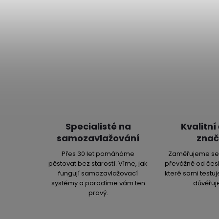
Specialisté na
Kvalitní
samozavlažování
znač
Přes 30 let pomáháme
Zaměřujeme se 
pěstovat bez starostí. Víme, jak
převážně od čes
fungují samozavlažovací
které sami testu
systémy a poradíme vám ten
důvěřuj
pravý.