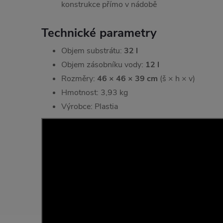
konstrukce přímo v nádobě
Technické parametry
Objem substrátu:
32 l
Objem zásobníku vody:
12 l
Rozměry:
46 × 46 × 39 cm
(š × h × v)
Hmotnost: 3,93 kg
Výrobce: Plastia