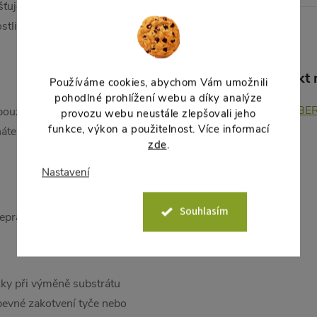
šťuje přísun vzduchu, takže
stliny na několik dní až týdnů
Produkt n
Používáme cookies, abychom Vám umožnili
pohodlné prohlížení webu a díky analýze
BERBER
 použití v interiéru ji zasunete a
provozu webu neustále zlepšovali jeho
funkce, výkon a použitelnost. Více informací
áte a přebytečná dešťová voda
zde
.
Nastavení
Souhlasím
eprakticky těžká. Proto má
žky při výměně substrátu
evné zakotvení tyče nebo