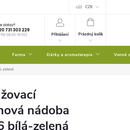
bstrátu
Kalendář výsevů
CZK
NÁKUPNÍ
e dotaz?
KOŠÍK
20 731 303 229
Prázdný košík
Přihlášení
-Pá 08:30-16:00)
Farma
Dárky a aromaterapie
Vonné s
á-zelená
žovací
mová nádoba
6 bílá-zelená