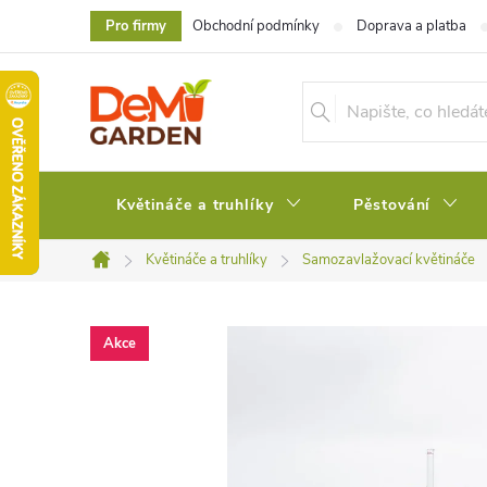
Přejít
Pro firmy
Obchodní podmínky
Doprava a platba
na
obsah
Květináče a truhlíky
Pěstování
Květináče a truhlíky
Samozavlažovací květináče
Domů
Akce