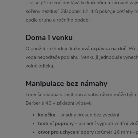
– ta se přirozeně dostává ke kořenům a zároveň zaji
kořeny nezdusí. Zásobník 12 litrů pokryje potřeby ro
podle druhu a ročního období.
Doma i venku
O použití rozhoduje
kuželová ucpávka na dně
. Při
voda nepodteče podlahu. Venku ji jednoduše vynech
volně odtéká.
Manipulace bez námahy
I menší nádoba s rostlinou a substrátem může být n
Berberis 46 v základní výbavě:
kolečka
– snadný přesun bez zvedání
textilní popruhy
– usnadní vyjmutí vnitřní vlo
otvor pro uchycení opory
(průměr 16 mm) – p