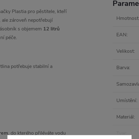
Parame
ky Plastia pro pěstitele, kteří
Hmotnost
, ale zároveň nepotřebují
ásobník s objemem
12 litrů
EAN
:
ní péče.
Velikost
:
ina potřebuje stabilní a
Barva
:
Samozavl
Umístění
:
Materiál
:
orem
, do kterého přiléváte vodu
Tvar
: