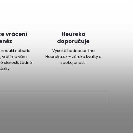
e vrácení
Heureka
eněz
doporučuje
produkt nebude
Vysoké hodnocení na
, vrátíme vám
Heureka.cz – záruka kvality a
é starosti, žádné
spokojenosti.
tázky.