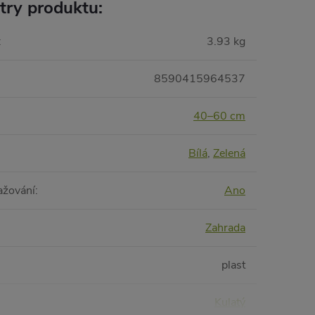
try produktu:
:
3.93 kg
8590415964537
40–60 cm
Bílá
,
Zelená
ažování
:
Ano
Zahrada
plast
Kulatý