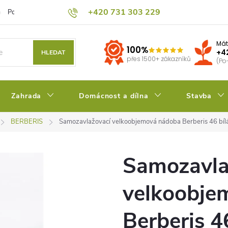
+420 731 303 229
Podmínky ochrany osobních údajů
Pěstitelský blog
Kalkulačka su
Mát
100%
+4
HLEDAT
přes 1500+ zákazníků
(Po
Zahrada
Domácnost a dílna
Stavba
BERBERIS
Samozavlažovací velkoobjemová nádoba Berberis 46 bíl
Samozavla
velkoobje
Berberis 4