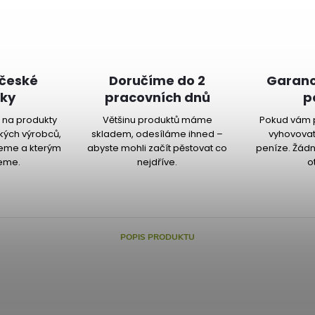
 české
Doručíme do 2
Garanc
ky
pracovních dnů
p
na produkty
Většinu produktů máme
Pokud vám 
kých výrobců,
skladem, odesíláme ihned –
vyhovovat
jeme a kterým
abyste mohli začít pěstovat co
peníze. Žádn
eme.
nejdříve.
o
POPIS PRODUKTU