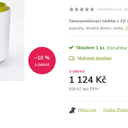
P
Neohodnoceno
Samozavlažovací nádoba s 12l zá
popruhy, vhodná doma i venku.
D
Skladem
1 ks
–10 %
Možnosti doručení
1 249 Kč
1 249 Kč
1 124 Kč
929 Kč bez DPH
Měrná
cena:
Hlídací pes
Značka:
Plastia