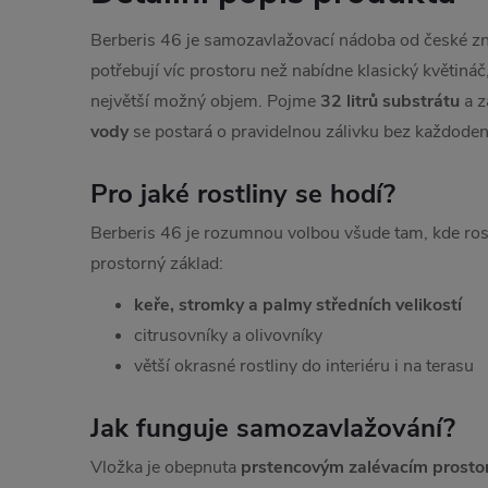
Berberis 46 je samozavlažovací nádoba od české znač
potřebují víc prostoru než nabídne klasický květináč
největší možný objem. Pojme
32 litrů substrátu
a z
vody
se postará o pravidelnou zálivku bez každoden
Pro jaké rostliny se hodí?
Berberis 46 je rozumnou volbou všude tam, kde rostl
prostorný základ:
keře, stromky a palmy středních velikostí
citrusovníky a olivovníky
větší okrasné rostliny do interiéru i na terasu
Jak funguje samozavlažování?
Vložka je obepnuta
prstencovým zalévacím prost