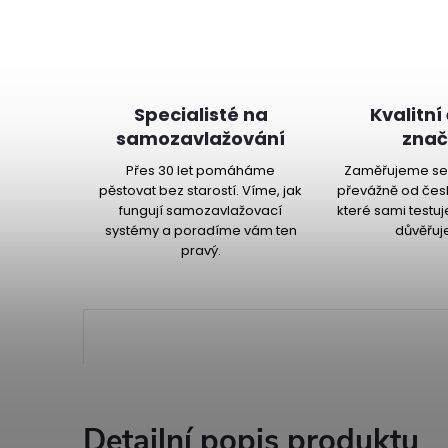
Specialisté na
Kvalitní
samozavlažování
znač
Přes 30 let pomáháme
Zaměřujeme se 
pěstovat bez starostí. Víme, jak
převážně od čes
fungují samozavlažovací
které sami testu
systémy a poradíme vám ten
důvěřuj
pravý.
Detailní popis produktu