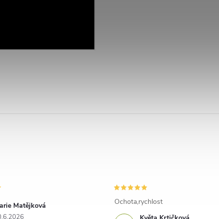
Ochota,rychlost
arie Matějková
0.6.2026
Květa Krtičková