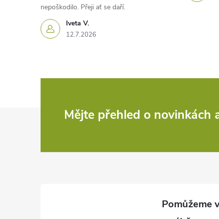
nepoškodilo. Přeji ať se daří.
Iveta V.
12.7.2026
Z
Mějte přehled o novinkách
á
p
a
t