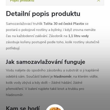
Popis produktu
Detailní popis produktu
Samozavlažovací truhlík
Tolita 30 od české Plastie
se
postará o pokojové rostliny a bylinky, i když zrovna nemáte
čas na každodenní zalévání. Zásobník na
1,1 litru vody
zásobuje kořeny postupně podle toho, kolik rostliny skutečně
potřebují.
Jak samozavlažování funguje
Vodu nalijete do spodního zásobníku a substrát si ji kapilárně
odebírá sám. Součástí balení je
hladinoměr
, na kterém vidíte,
kolik vody zbývá a kdy dolít – žádné hádání, žádné
přemokření. V balení najdete také knot a trubku pro
hladinoměr.
Kam se hodí