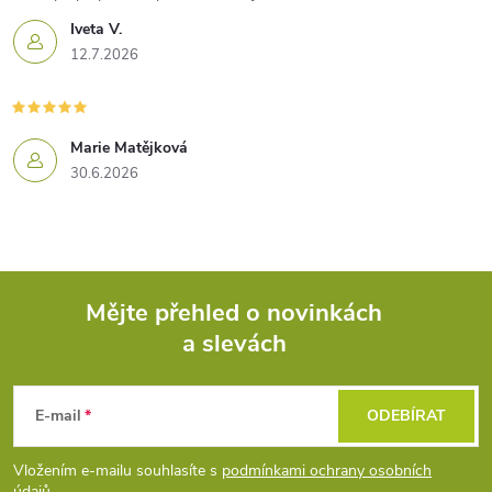
Iveta V.
12.7.2026
Marie Matějková
30.6.2026
Mějte přehled o novinkách
a slevách
Z
á
E-mail
ODEBÍRAT
p
Vložením e-mailu souhlasíte s
podmínkami ochrany osobních
údajů