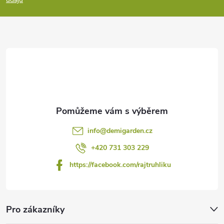
a
t
í
info
@
demigarden.cz
+420 731 303 229
https://facebook.com/rajtruhliku
Pro zákazníky