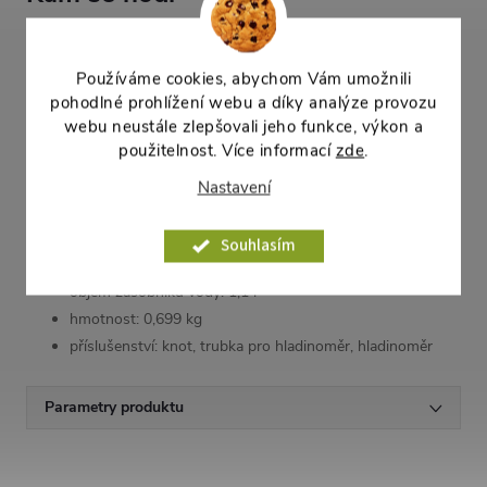
Truhlík je určený
do interiéru
– na parapet, kuchyňskou linku
nebo polici. Kompaktní šířka 30,8 cm padne i na užší
Používáme cookies, abychom Vám umožnili
parapety.
pohodlné prohlížení webu a díky analýze provozu
webu neustále zlepšovali jeho funkce, výkon a
Parametry
použitelnost. Více informací
zde
.
šířka: 30,8 cm
Nastavení
hloubka: 16 cm
výška: 16,6 cm
Souhlasím
objem substrátu: 3,2 l
objem zásobníku vody: 1,1 l
hmotnost: 0,699 kg
příslušenství: knot, trubka pro hladinoměr, hladinoměr
Parametry produktu