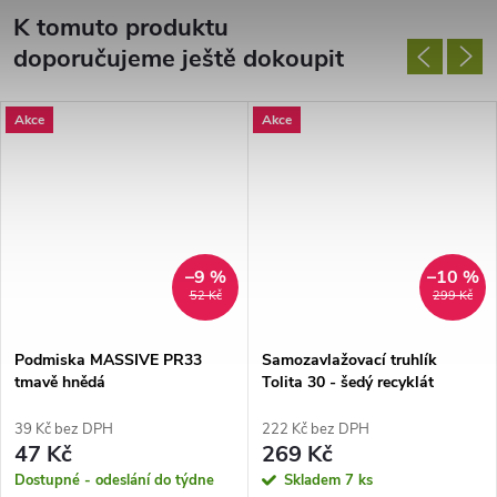
K tomuto produktu
doporučujeme ještě dokoupit
Akce
Akce
–9 %
–10 %
52 Kč
299 Kč
Podmiska MASSIVE PR33
Samozavlažovací truhlík
tmavě hnědá
Tolita 30 - šedý recyklát
39 Kč bez DPH
222 Kč bez DPH
47 Kč
269 Kč
Dostupné - odeslání do týdne
Skladem
7 ks