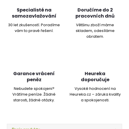
Specialisté na
Doručíme do 2
samozavlažování
pracovních dnů
30 let zkušeností. Poradíme
Většinu zboží máme
vám to pravé řešení.
skladem, odesíláme
obratem.
Garance vrácení
Heureka
peněz
doporučuje
Nebudete spokojeni?
Vysoké hodnocení na
Vrátíme peníze. Žádné
Heureka.cz – záruka kvality
starosti, žádné otázky.
a spokojenosti.