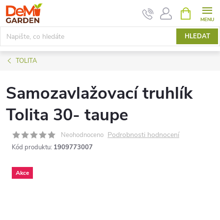
Přejít
NÁKUPNÍ
KOŠÍK
na
obsah
HLEDAT
TOLITA
Samozavlažovací truhlík
Tolita 30- taupe
Podrobnosti hodnocení
Neohodnoceno
Kód produktu:
1909773007
Akce